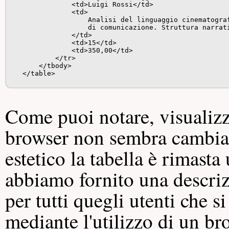
                <td>Luigi Rossi</td>

                <td>

                    Analisi del linguaggio cinematogra
                    di comunicazione. Struttura narrati
                </td>

                <td>15</td>

                <td>350,00</td>

            </tr>

        </tbody>

    </table>
Come puoi notare, visualiz
browser non sembra cambiare
estetico la tabella è rimast
abbiamo fornito una descriz
per tutti quegli utenti che s
mediante l'utilizzo di un br