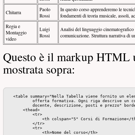
Paolo
In questo corso apprenderemo le tecnich
Chitarra
Rossi
fondamenti di teoria musicale, assoli,
Regia e
Luigi
Analisi del linguaggio cinematografico 
Montaggio
Rossi
comunicazione. Struttura narrativa di u
video
Questo è il markup HTML uti
mostrata sopra:
    <table summary="Nella Tabella viene fornito un elen
            offerta formativa. Ogni riga descrive un co
            docente, descrizione, posti e prezzo" borde
        <thead>

            <tr>

                <th colspan="5" Corsi di Formazione</th
            </tr>

            <tr>

                <th>Nome del corso</th>
