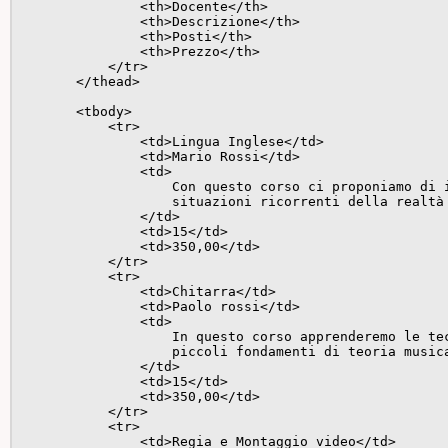
                <th>Docente</th>

                <th>Descrizione</th>

                <th>Posti</th>

                <th>Prezzo</th>

            </tr>

        </thead>

        <tbody>

            <tr>

                <td>Lingua Inglese</td>

                <td>Mario Rossi</td>

                <td>

                    Con questo corso ci proponiamo di i
                    situazioni ricorrenti della realtà 
                </td>

                <td>15</td>

                <td>350,00</td>

            </tr>

            <tr>

                <td>Chitarra</td>

                <td>Paolo rossi</td>

                <td>

                    In questo corso apprenderemo le tec
                    piccoli fondamenti di teoria musica
                </td>

                <td>15</td>

                <td>350,00</td>

            </tr>

            <tr>

                <td>Regia e Montaggio video</td>
