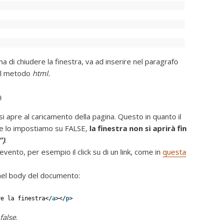
ma di chiudere la finestra, va ad inserire nel paragrafo
il metodo
html.
o
i apre al caricamento della pagina. Questo in quanto il
e lo impostiamo su FALSE,
la finestra non si aprirà fin
”)
.
vento, per esempio il click su di un link, come in
questa
k nel body del documento:
re la finestra</
a
></
p
>
false
.