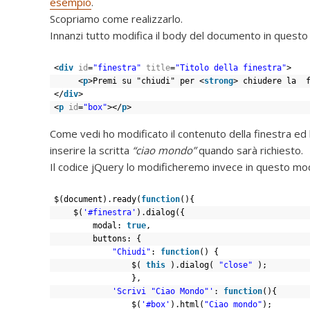
esempio
.
Scopriamo come realizzarlo.
Innanzi tutto modifica il body del documento in quest
<
div
id
=
"finestra"
title
=
"Titolo della finestra"
>
<
p
>Premi su "chiudi" per <
strong
> chiudere la  
</
div
>
<
p
id
=
"box"
></
p
>
Come vedi ho modificato il contenuto della finestra e
inserire la scritta
“ciao mondo”
quando sarà richiesto.
Il codice jQuery lo modificheremo invece in questo m
$(document).ready(
function
(){
$(
'#finestra'
).dialog({
modal: 
true
,
buttons: {
"Chiudi"
: 
function
() {
$( 
this
).dialog( 
"close"
);
},
'Scrivi "Ciao Mondo"'
: 
function
(){
$(
'#box'
).html(
"Ciao mondo"
);