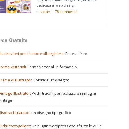
dedicata al web design
di
sarah
|
78
commenti
rse Gratuite
illustrazioni per il settore alberghiero
: Risorsa free
Forme vettoriali
: Forme vettoriali in formato AI
Trame di Illustrator
: Colorare un disegno
Vintage Illustrator
: Pochi trucchi per realizzare immagini
vintage
Risorsa Illustrator
: un disegno tipografico
FlickrPhotogallery
: Un plugin wordpress che sfrutta le API di