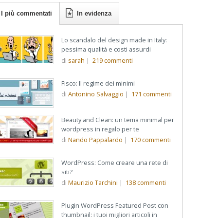
I più commentati
In evidenza
Lo scandalo del design made in Italy:
pessima qualità e costi assurdi
di
sarah
|
219
commenti
Fisco: Il regime dei minimi
di
Antonino Salvaggio
|
171
commenti
Beauty and Clean: un tema minimal per
wordpress in regalo per te
di
Nando Pappalardo
|
170
commenti
WordPress: Come creare una rete di
siti?
di
Maurizio Tarchini
|
138
commenti
Plugin WordPress Featured Post con
thumbnail: i tuoi migliori articoli in