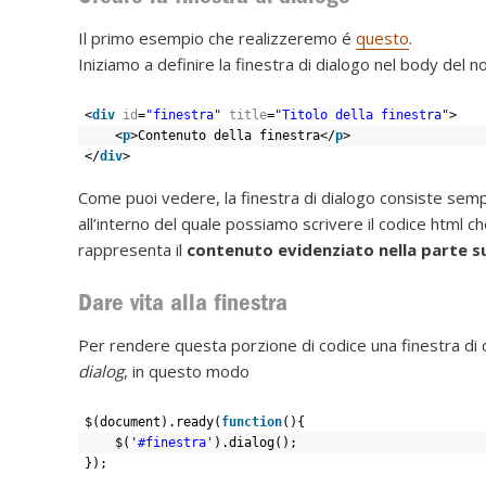
Il primo esempio che realizzeremo é
questo
.
Iniziamo a definire la finestra di dialogo nel body de
<
div
id
=
"finestra"
title
=
"Titolo della finestra"
>
<
p
>Contenuto della finestra</
p
>
</
div
>
Come puoi vedere, la finestra di dialogo consiste semp
all’interno del quale possiamo scrivere il codice html c
rappresenta il
contenuto evidenziato nella parte su
Dare vita alla finestra
Per rendere questa porzione di codice una finestra d
dialog
, in questo modo
$(document).ready(
function
(){
$(
'#finestra'
).dialog();
});