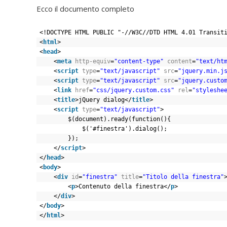
Ecco il documento completo
<!DOCTYPE HTML PUBLIC "-//W3C//DTD HTML 4.01 Transit
<
html
>
<
head
>
<
meta
http-equiv
=
"content-type"
content
=
"text/ht
<
script
type
=
"text/javascript"
src
=
"jquery.min.j
<
script
type
=
"text/javascript"
src
=
"jquery.custo
<
link
href
=
"css/jquery.custom.css"
rel
=
"styleshe
<
title
>jQuery dialog</
title
>
<
script
type
=
"text/javascript"
>
$(document).ready(function(){
$('#finestra').dialog();
});
</
script
>
</
head
>
<
body
>
<
div
id
=
"finestra"
title
=
"Titolo della finestra"
<
p
>Contenuto della finestra</
p
>
</
div
>
</
body
>
</
html
>