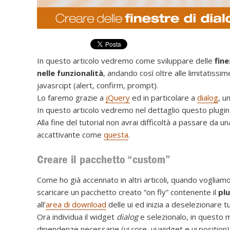
In questo articolo vedremo come sviluppare delle
fine
nelle funzionalità
, andando così oltre alle limitatiss
javasrcipt (alert, confirm, prompt).
Lo faremo grazie a
jQuery
ed in particolare a
dialog
, u
In questo articolo vedremo nel dettaglio questo plugin, 
Alla fine del tutorial non avrai difficoltà a passare da u
accattivante come
questa
.
Creare il pacchetto “custom”
Come ho già accennato in altri articoli, quando vogliamo
scaricare un pacchetto creato “on fly” contenente il
plu
all’
area di download
delle ui ed inizia a deselezionare tu
Ora individua il widget
dialog
e selezionalo, in questo
dipendenze necessarie (ui.core, ui.widget e ui.position