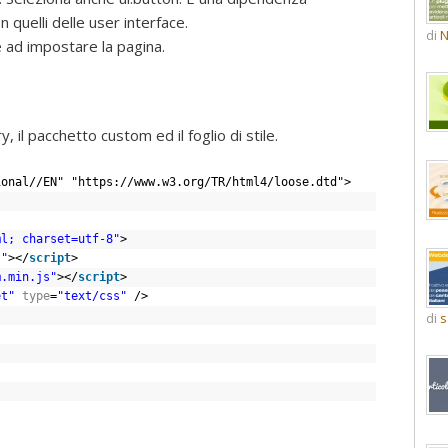
n quelli delle user interface.
di
N
 ad impostare la pagina.
y, il pacchetto custom ed il foglio di stile.
ional//EN" "https://www.w3.org/TR/html4/loose.dtd">
ml; charset=utf-8"
>
s"
></
script
>
m.min.js"
></
script
>
et"
type
=
"text/css"
/>
di
s