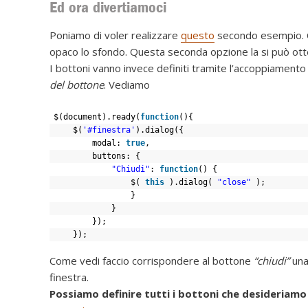
Ed ora divertiamoci
Poniamo di voler realizzare
questo
secondo esempio. C
opaco lo sfondo. Questa seconda opzione la si può o
I bottoni vanno invece definiti tramite l’accoppiamento
del bottone
. Vediamo
$(document).ready(
function
(){
$(
'#finestra'
).dialog({
modal: 
true
,
buttons: {
"Chiudi"
: 
function
() {
$( 
this
).dialog( 
"close"
);
}
}
});
});
Come vedi faccio corrispondere al bottone
“chiudi”
una
finestra.
Possiamo definire tutti i bottoni che desideriamo