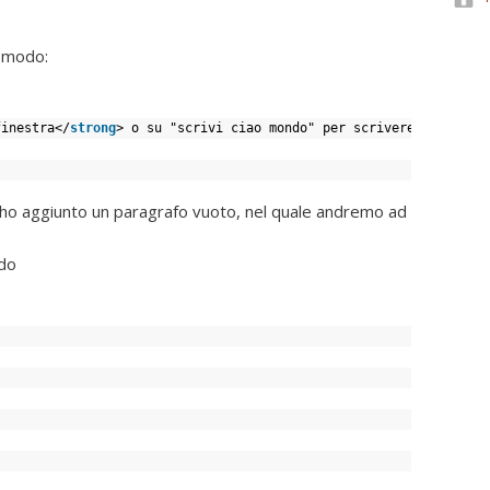
o modo:
finestra</
strong
> o su "scrivi ciao mondo" per scrivere nella  p
d ho aggiunto un paragrafo vuoto, nel quale andremo ad
odo