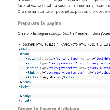
facoltativa; se installata sostituisce i normali pulsanti co
Ora che hai scaricato il pacchetto, possiamo procedere
Preparare la pagina
Crea ora la pagina
dialog.html
. Nell’header includi jQuer
<!DOCTYPE HTML PUBLIC "-//W3C//DTD HTML 4.01 Transit
<
html
>
<
head
>
<
meta
http-equiv
=
"content-type"
content
=
"text/ht
<
script
type
=
"text/javascript"
src
=
"jquery.min.j
<
script
type
=
"text/javascript"
src
=
"jquery.custo
<
link
href
=
"css/jquery.custom.css"
rel
=
"styleshe
<
title
>jQuery dialog</
title
>
</
head
>
<
body
>
</
body
>
</
html
>
Creare la finestra di dialogo