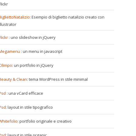
Flickr
BigliettoNatalizio
: Esempio di biglietto natalizio creato con
Illustrator
Flickr
: uno slideshow in jQuery
Megamenu
: un menu in javascript
Olimpo
: un portfolio in jQuery
Beauty & Clean
: tema WordPress in stile minimal
Psd
: una vCard efficace
Psd
: layout in stile tipografico
Whitefolio
: portfolio originale e creativo
Psd
: layout in stile organic