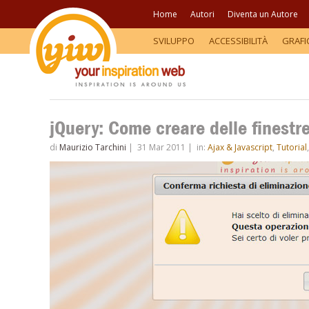
Home
Autori
Diventa un Autore
SVILUPPO
ACCESSIBILITÀ
GRAFI
jQuery: Come creare delle finestr
di
Maurizio Tarchini
|
31 Mar 2011
|
in:
Ajax & Javascript
,
Tutorial