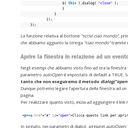
$( 
this
).dialog( 
"close"
);
}
}
});
});
La funzione relativa al bottone
“scrivi ciao mondo”
, pri
che abbiamo aggiunto la stringa
“ciao mondo”
tramite 
Aprire la finestra in relazione ad un event
Negli esempi che abbiamo visto fino ad ora la finestra s
parametro
autoOpen
é impostato di default a TRUE. S
tanto che non eseguiremo il metodo
dialog(“open
Dunque potremo legare l’apertura della finestra ad un e
pagina.
Per realizzare quanto visto, inizia ad aggiungere il lin
<
p
><
a
href
=
"#"
id
=
"open"
>Clicca questo link per apri
In seguito, nei parametri di dialog, aggiungi
autoOpen: 