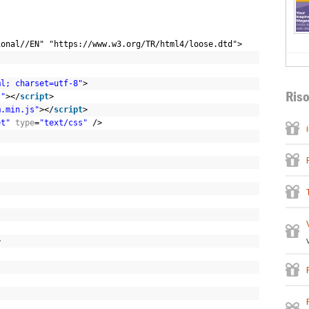
ional//EN" "https://www.w3.org/TR/html4/loose.dtd">
ml; charset=utf-8"
>
Riso
s"
></
script
>
m.min.js"
></
script
>
et"
type
=
"text/css"
/>
>