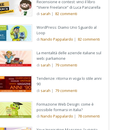
Recensione e contest: vinci il libro
“Vivere Freelance” di Luca Panzarella
di
sarah
|
82
commenti
WordPress: Diamo Uno Sguardo al
Loop
di
Nando Pappalardo
|
82
commenti
La mentalità delle aziende italiane sul
web: parliamone
di
sarah
|
79
commenti
Tendenze: ritorna in voga lo stile anni
90
di
sarah
|
79
commenti
Formazione Web Design: come è
possibile formarsi in Italia?
di
Nando Pappalardo
|
78
commenti
Your Inspiration Magazine, la rivista