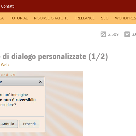
Contatti
CA
TUTORIAL
RISORSE GRATUITE
FREELANCE
SEO
WORDPRE
2.509
3
e di dialogo personalizzate (1/2)
,
Web