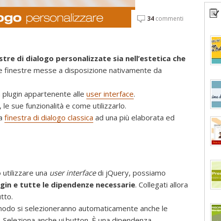
34
commenti
stre di dialogo personalizzate sia nell’estetica che
ime finestre messe a disposizione nativamente da
n plugin appartenente alle
user interface
.
le sue funzionalità e come utilizzarlo.
na
finestra di dialogo classica
ad una più elaborata ed
 utilizzare una
user interface
di jQuery, possiamo
gin e tutte le dipendenze necessarie
. Collegati allora
tto.
 modo si selezioneranno automaticamente anche le
). Seleziona anche ui.button. È una dipendenza