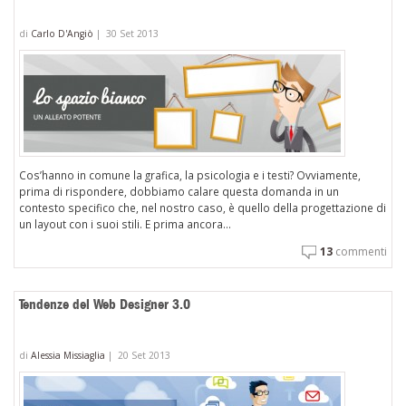
W
di
Carlo D'Angiò
|
30 Set 2013
De
a
pr
di
cli
Cos’hanno in comune la grafica, la psicologia e i testi? Ovviamente,
prima di rispondere, dobbiamo calare questa domanda in un
contesto specifico che, nel nostro caso, è quello della progettazione di
un layout con i suoi stili. E prima ancora...
13
commenti
Tendenze del Web Designer 3.0
di
Alessia Missiaglia
|
20 Set 2013