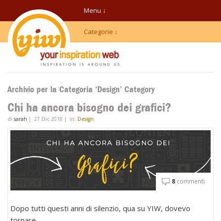
Menu ↓
Categorie ↓
Archivio per la Categoria ‘Design’ Category
Chi ha ancora bisogno dei grafici?
di
sarah
|
27 Dic 2018
|
in:
Design
8
commenti
Dopo tutti questi anni di silenzio, qua su YIW, dovevo
tornare.