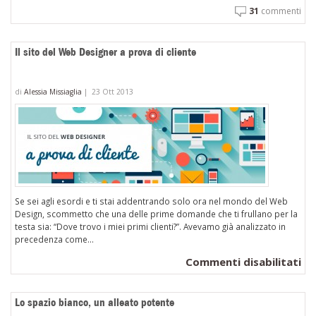
31
commenti
Il sito del Web Designer a prova di cliente
di
Alessia Missiaglia
|
23 Ott 2013
Se sei agli esordi e ti stai addentrando solo ora nel mondo del Web
Design, scommetto che una delle prime domande che ti frullano per la
testa sia: “Dove trovo i miei primi clienti?”. Avevamo già analizzato in
precedenza come...
su
Commenti disabilitati
Il
si
Lo spazio bianco, un alleato potente
de