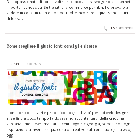
Da appassionata di libri, a volte i miei acquisti si svolgono su Internet
in portali conosciuti. Su tre siti di e-commerce per libri, ho provato a
vedere in cosa un utente-tipo potrebbe incorrere e quali sono i punti
di forza...
15
commenti
Come scegliere il giusto font: consigli e risorse
di
sarah
|
4 Nov 2013
I font sono dei e veri e propri “compagni di vita” per noi web designer
e, se fino a poco tempo fa dovevamo accontentarci della cinquina
verdana-timesnewroman-arial-centurygothic-georgia, soffocando ogni
aspirazione a inventare qualcosa di creativo sul fronte tipografia web,
oggi...