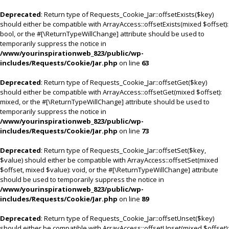
Deprecated
: Return type of Requests_Cookie_Jar::offsetExists($key)
should either be compatible with ArrayAccess::offsetExists(mixed $offset):
bool, or the #[\ReturnTypeWillChange] attribute should be used to
temporarily suppress the notice in
/www/yourinspirationweb_823/public/wp-
includes/Requests/Cookie/Jar.php
on line
63
Deprecated
: Return type of Requests_Cookie_Jar::offsetGet($key)
should either be compatible with ArrayAccess::offsetGet(mixed $offset):
mixed, or the #[\ReturnTypeWillChange] attribute should be used to
temporarily suppress the notice in
/www/yourinspirationweb_823/public/wp-
includes/Requests/Cookie/Jar.php
on line
73
Deprecated
: Return type of Requests_Cookie_Jar::offsetSet($key,
$value) should either be compatible with ArrayAccess::offsetSet(mixed
$offset, mixed $value): void, or the #[\ReturnTypeWillChange] attribute
should be used to temporarily suppress the notice in
/www/yourinspirationweb_823/public/wp-
includes/Requests/Cookie/Jar.php
on line
89
Deprecated
: Return type of Requests_Cookie_Jar::offsetUnset($key)
should either be compatible with ArrayAccess::offsetUnset(mixed $offset):