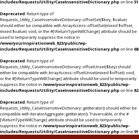
includes/Requests/Utility/CaseInsensitiveDictionary.php
on line
51
Deprecated
: Return type of
Requests_Utility_CaseInsensitiveDictionary::offsetSet($key, $value)
should either be compatible with ArrayAccess::offsetSet(mixed $offset,
mixed $value): void, or the #[\ReturnTypeWillChange] attribute should be
used to temporarily suppress the notice in
/www/yourinspirationweb_823/public/wp-
includes/Requests/Utility/CaseInsensitiveDictionary.php
on line
68
Deprecated
: Return type of
Requests_Utility_CaseInsensitiveDictionary::offsetUnset($key) should
either be compatible with ArrayAccess::offsetUnset(mixed $offset): void,
or the #[\ReturnTypeWillChange] attribute should be used to temporarily
suppress the notice in
/www/yourinspirationweb_823/public/wp-
includes/Requests/Utility/CaseInsensitiveDictionary.php
on line
82
Deprecated
: Return type of
Requests_Utility_CaseInsensitiveDictionary::getIterator() should either be
compatible with IteratorAggregate::getIterator(): Traversable, or the #
[\ReturnTypeWillChange] attribute should be used to temporarily
suppress the notice in
/www/yourinspirationweb_823/public/wp-
includes/Requests/Utility/CaseInsensitiveDictionary.php
on line
91