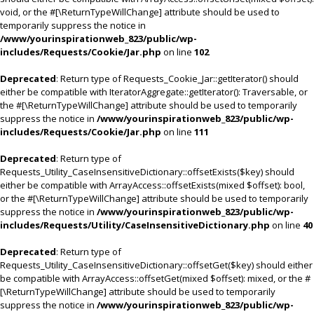
void, or the #[\ReturnTypeWillChange] attribute should be used to
temporarily suppress the notice in
/www/yourinspirationweb_823/public/wp-
includes/Requests/Cookie/Jar.php
on line
102
Deprecated
: Return type of Requests_Cookie_Jar::getIterator() should
either be compatible with IteratorAggregate::getIterator(): Traversable, or
the #[\ReturnTypeWillChange] attribute should be used to temporarily
suppress the notice in
/www/yourinspirationweb_823/public/wp-
includes/Requests/Cookie/Jar.php
on line
111
Deprecated
: Return type of
Requests_Utility_CaseInsensitiveDictionary::offsetExists($key) should
either be compatible with ArrayAccess::offsetExists(mixed $offset): bool,
or the #[\ReturnTypeWillChange] attribute should be used to temporarily
suppress the notice in
/www/yourinspirationweb_823/public/wp-
includes/Requests/Utility/CaseInsensitiveDictionary.php
on line
40
Deprecated
: Return type of
Requests_Utility_CaseInsensitiveDictionary::offsetGet($key) should either
be compatible with ArrayAccess::offsetGet(mixed $offset): mixed, or the #
[\ReturnTypeWillChange] attribute should be used to temporarily
suppress the notice in
/www/yourinspirationweb_823/public/wp-