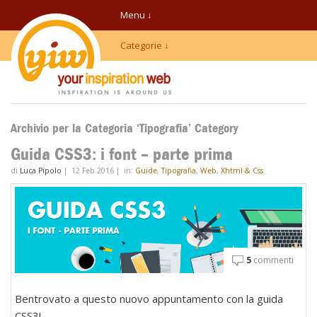
Menu ↓
Categorie ↓
Archivio per la Categoria ‘Tipografia’ Category
Guida CSS3: i font – parte prima
di
Luca Pipolo
|
12 Feb 2016
|
in:
Guide
,
Tipografia
,
Web
,
Xhtml & Css
5
commenti
Bentrovato a questo nuovo appuntamento con la guida
CSS3!