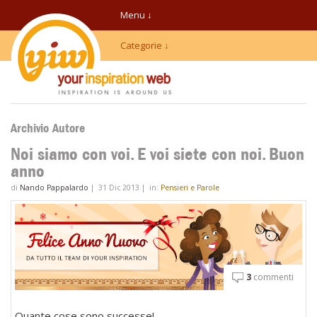
Menu ↓
Categorie ↓
Archivio Autore
Noi siamo con voi. E voi siete con noi. Buon
anno
di
Nando Pappalardo
|
31 Dic 2013
|
in:
Pensieri e Parole
3
commenti
Quante cose sono successe!