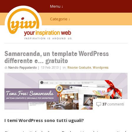
Menu ↓
Categorie ↓
Samarcanda, un template WordPress
differente e… gratuito
di
Nando Pappalardo
|
13 Feb 2013
|
in:
Risorse Gratuite
,
Wordpress
37
commenti
I temi WordPress sono tutti uguali?