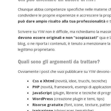
Chiunque abbia competenze specifiche nelle materie ch
condividere le proprie esperienze e accrescere la pro
può dare ampio risalto alla tua professionalità
e t
Scrivere su YIW non è difficile, ma richiediamo la massim
devono essere originali e non “scopiazzati”
qua e l
blog, o ne riporta i contenuti, è tenuto a menzionare la
legittimo proprietario.
Quali sono gli argomenti da trattare?
Ovviamente i post che vuoi pubblicare su YIW devono e
Css e Xhtml
(novità, idee, trucchi, tecniche)
PHP
(novità, framework, esempi di applicazion
JavaScript
(plugin, librerie e tecniche di pr
WordPress
(creazione plugin e temi, tips)
Risorse gratuite
(font, icone, texture, pattern
Ispirazione
(showcases tematiche)