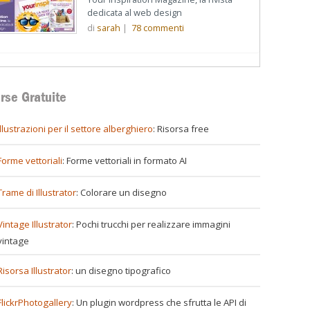
dedicata al web design
di
sarah
|
78
commenti
rse Gratuite
illustrazioni per il settore alberghiero
: Risorsa free
Forme vettoriali
: Forme vettoriali in formato AI
Trame di Illustrator
: Colorare un disegno
Vintage Illustrator
: Pochi trucchi per realizzare immagini
vintage
Risorsa Illustrator
: un disegno tipografico
FlickrPhotogallery
: Un plugin wordpress che sfrutta le API di