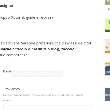
designer
di
N
iluppo (tutorial, guide e risorse)
i scrivere. Sarebbe preferibile che ci inviassi dei titoli
qualche articolo o hai un tuo blog, faccelo
e tue competenze.
Email
di
s
Titoli articoli
Di cosa vorresti parlare? Proponi due o tre titoli di articoli che vorresti
scrivere