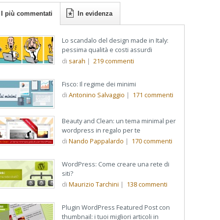
I più commentati
In evidenza
Lo scandalo del design made in Italy:
pessima qualità e costi assurdi
di
sarah
|
219
commenti
Fisco: Il regime dei minimi
di
Antonino Salvaggio
|
171
commenti
Beauty and Clean: un tema minimal per
wordpress in regalo per te
di
Nando Pappalardo
|
170
commenti
WordPress: Come creare una rete di
siti?
di
Maurizio Tarchini
|
138
commenti
Plugin WordPress Featured Post con
thumbnail: i tuoi migliori articoli in