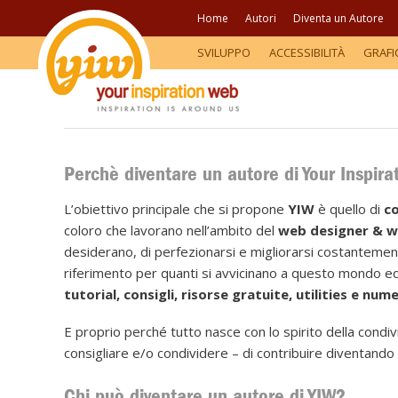
Home
Autori
Diventa un Autore
SVILUPPO
ACCESSIBILITÀ
GRAFI
Perchè diventare un autore di Your Inspir
L’obiettivo principale che si propone
YIW
è quello di
co
coloro che lavorano nell’ambito del
web designer & w
desiderano, di perfezionarsi e migliorarsi costantemen
riferimento per quanti si avvicinano a questo mondo 
tutorial, consigli, risorse gratuite, utilities e nume
E proprio perché tutto nasce con lo spirito della condivi
consigliare e/o condividere – di contribuire diventand
Chi può diventare un autore di YIW?