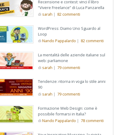
Recensione e contest: vinci il libro
“Vivere Freelance” di Luca Panzarella
di
sarah
|
82
commenti
WordPress: Diamo Uno Sguardo al
Loop
di
Nando Pappalardo
|
82
commenti
La mentalità delle aziende italiane sul
web: parliamone
di
sarah
|
79
commenti
Tendenze: ritorna in voga lo stile anni
90
di
sarah
|
79
commenti
Formazione Web Design: come è
possibile formarsi in Italia?
di
Nando Pappalardo
|
78
commenti
Your Inspiration Magazine, la rivista