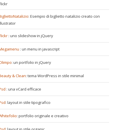
Flickr
BigliettoNatalizio
: Esempio di biglietto natalizio creato con
Illustrator
Flickr
: uno slideshow in jQuery
Megamenu
: un menu in javascript
Olimpo
: un portfolio in jQuery
Beauty & Clean
: tema WordPress in stile minimal
Psd
: una vCard efficace
Psd
: layout in stile tipografico
Whitefolio
: portfolio originale e creativo
Psd
: layout in stile organic