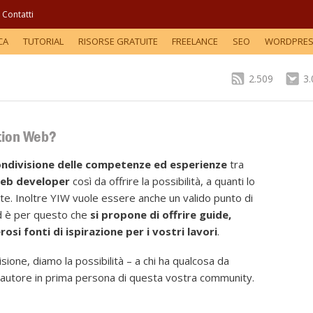
Contatti
CA
TUTORIAL
RISORSE GRATUITE
FREELANCE
SEO
WORDPRE
2.509
3
ation Web?
ndivisione delle competenze ed esperienze
tra
eb developer
così da offrire la possibilità, a quanti lo
te. Inoltre YIW vuole essere anche un valido punto di
ed è per questo che
si propone di offrire guide,
rosi fonti di ispirazione per i vostri lavori
.
sione, diamo la possibilità – a chi ha qualcosa da
o autore in prima persona di questa vostra community.