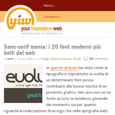
Menu ↓
Categorie ↓
Sans-serif mania: i 20 font moderni più
belli del web
14
commenti
di
sarah
|
25 Giu 2009
|
in:
Design
,
Risorse Gratuite
,
Showcases
,
Tipografia
,
Web
In
questo articolo
hai visto come la
tipografia e soprattutto la scelta di
un determinato font possa
contribuire alla buona riuscita di un
prodotto grafico. Nel caso non ve ne
foste accorti, la tendenza generale
del momento sia per quanto
riguarda la realizzazione di un logo che nella tipografia web,