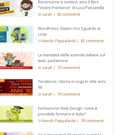
Recensione e contest: vinci il libro
“Vivere Freelance” di Luca Panzarella
di
sarah
|
82
commenti
WordPress: Diamo Uno Sguardo al
Loop
di
Nando Pappalardo
|
82
commenti
La mentalità delle aziende italiane sul
web: parliamone
di
sarah
|
79
commenti
Tendenze: ritorna in voga lo stile anni
90
di
sarah
|
79
commenti
Formazione Web Design: come è
possibile formarsi in Italia?
di
Nando Pappalardo
|
78
commenti
Your Inspiration Magazine, la rivista