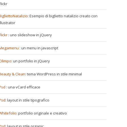
Flickr
BigliettoNatalizio
: Esempio di biglietto natalizio creato con
Illustrator
Flickr
: uno slideshow in jQuery
Megamenu
: un menu in javascript
Olimpo
: un portfolio in jQuery
Beauty & Clean
: tema WordPress in stile minimal
Psd
: una vCard efficace
Psd
: layout in stile tipografico
Whitefolio
: portfolio originale e creativo
Psd
: layout in stile organic