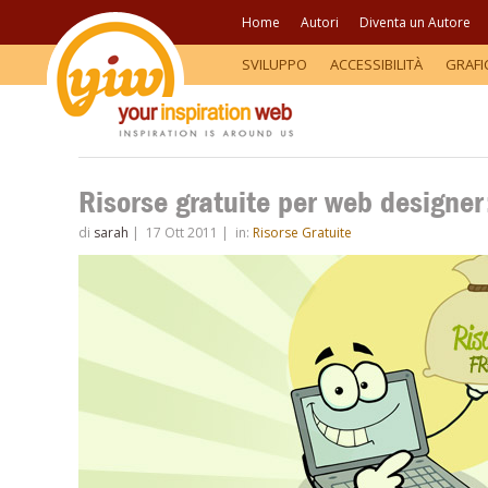
Home
Autori
Diventa un Autore
SVILUPPO
ACCESSIBILITÀ
GRAFI
Risorse gratuite per web designer
di
sarah
|
17 Ott 2011
|
in:
Risorse Gratuite