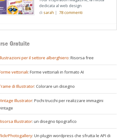
dedicata al web design
di
sarah
|
78
commenti
rse Gratuite
illustrazioni per il settore alberghiero
: Risorsa free
Forme vettoriali
: Forme vettoriali in formato AI
Trame di Illustrator
: Colorare un disegno
Vintage Illustrator
: Pochi trucchi per realizzare immagini
vintage
Risorsa Illustrator
: un disegno tipografico
FlickrPhotogallery
: Un plugin wordpress che sfrutta le API di