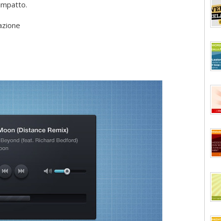
 impatto.
razione