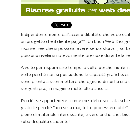
Indipendentemente dall’acceso dibattito che vedo scaten
un progetto che il cliente paga?” “Un buon Web Design
risorse free che si possono avere senza sforzo”) so ben
possono rivelarsi notevolmente preziose durante la rea
A volte per risparmiare tempo, a volte perché inutile inv
volte perché non si possiedono le capacità grafiche/est
sono pronta a scommettere che ognuno di noi ha una car
sorgenti psd, immagini e molto altro ancora.
Perciò, se appartenete -come me, del resto- alla schie
gratuite perché “non si sa mai, tutto può essere utile”,
pieno di materiale interessante, è vero anche che.. bi
roba di qualità scadente!