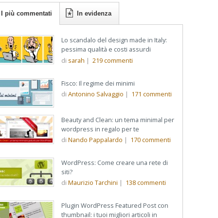
I più commentati
In evidenza
Lo scandalo del design made in Italy:
pessima qualità e costi assurdi
di
sarah
|
219
commenti
Fisco: Il regime dei minimi
di
Antonino Salvaggio
|
171
commenti
Beauty and Clean: un tema minimal per
wordpress in regalo per te
di
Nando Pappalardo
|
170
commenti
WordPress: Come creare una rete di
siti?
di
Maurizio Tarchini
|
138
commenti
Plugin WordPress Featured Post con
thumbnail: i tuoi migliori articoli in