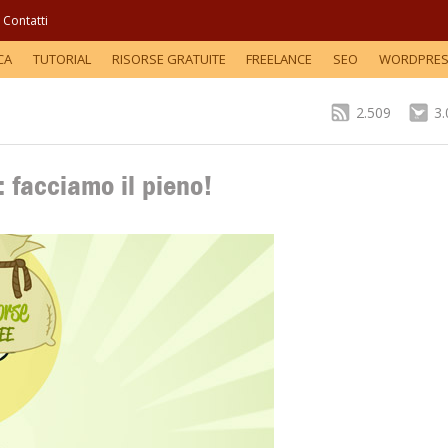
Contatti
CA
TUTORIAL
RISORSE GRATUITE
FREELANCE
SEO
WORDPRE
2.509
3
: facciamo il pieno!