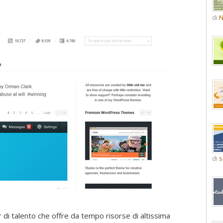
di
N
di
s
 di talento che offre da tempo risorse di altissima