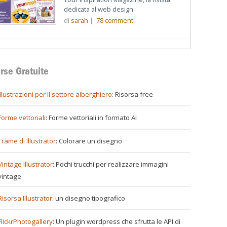
dedicata al web design
di
sarah
|
78
commenti
rse Gratuite
illustrazioni per il settore alberghiero
: Risorsa free
Forme vettoriali
: Forme vettoriali in formato AI
Trame di Illustrator
: Colorare un disegno
Vintage Illustrator
: Pochi trucchi per realizzare immagini
vintage
Risorsa Illustrator
: un disegno tipografico
FlickrPhotogallery
: Un plugin wordpress che sfrutta le API di