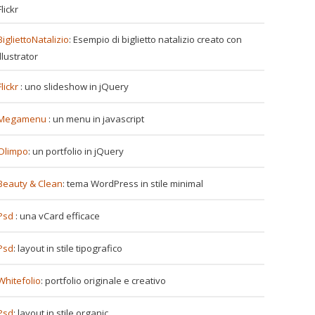
Flickr
BigliettoNatalizio
: Esempio di biglietto natalizio creato con
Illustrator
Flickr
: uno slideshow in jQuery
Megamenu
: un menu in javascript
Olimpo
: un portfolio in jQuery
Beauty & Clean
: tema WordPress in stile minimal
Psd
: una vCard efficace
Psd
: layout in stile tipografico
Whitefolio
: portfolio originale e creativo
Psd
: layout in stile organic