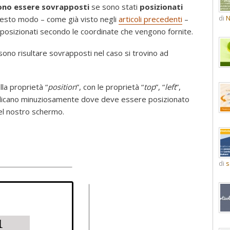
no essere sovrapposti
se sono stati
posizionati
di
N
questo modo – come già visto negli
articoli precedenti
–
posizionati secondo le coordinate che vengono fornite.
ono risultare sovrapposti nel caso si trovino ad
la proprietà “
position
”, con le proprietà “
top
”, “
left
”,
 indicano minuziosamente dove deve essere posizionato
del nostro schermo.
di
s