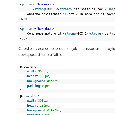
<
p
class
=
"box-uno"
>
Il <
strong
>BOX 1</
strong
> sta sotto il box 2.<
br
Abbiamo posizionato il box 2 in modo che si sovr
</
p
>
<
p
class
=
"box-due"
>
Come puoi notare il <
strong
>BOX 2</
strong
> si tr
</
p
>
Queste invece sono le due regole da associare al foglio
sovrapposti l’uno all’altro:
p.box-uno {
width
:
300px
;
height
:
100px
;
background
:
#dad7d7
;
padding
:
10px
;
}
p.box-due {
width
:
300px
;
height
:
100px
;
background
:
#ffe7bc
;