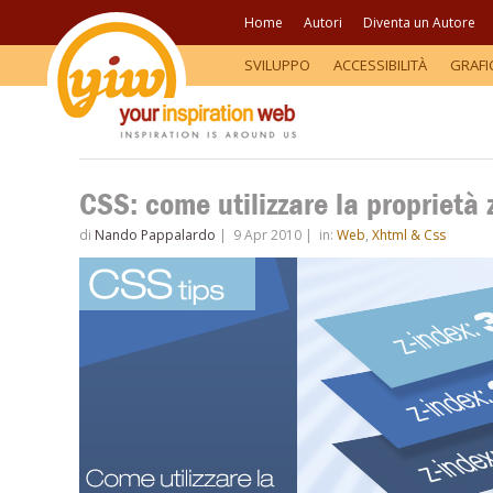
Home
Autori
Diventa un Autore
SVILUPPO
ACCESSIBILITÀ
GRAFI
CSS: come utilizzare la proprietà 
di
Nando Pappalardo
|
9 Apr 2010
|
in:
Web
,
Xhtml & Css