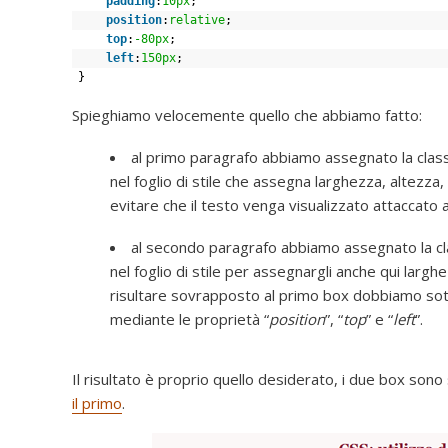
padding
:
10px
;
position
:
relative
;
top
:
-80px
;
left
:
150px
;
}
Spieghiamo velocemente quello che abbiamo fatto:
al primo paragrafo abbiamo assegnato la clas
nel foglio di stile che assegna larghezza, altezza, 
evitare che il testo venga visualizzato attaccato 
al secondo paragrafo abbiamo assegnato la c
nel foglio di stile per assegnargli anche qui largh
risultare sovrapposto al primo box dobbiamo sot
mediante le proprietà “
position
”, “
top
” e “
left
”.
Il risultato è proprio quello desiderato, i due box son
il primo
.