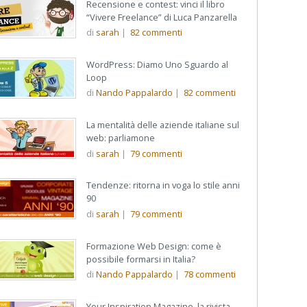
Recensione e contest: vinci il libro
“Vivere Freelance” di Luca Panzarella
di
sarah
|
82
commenti
WordPress: Diamo Uno Sguardo al
Loop
di
Nando Pappalardo
|
82
commenti
La mentalità delle aziende italiane sul
web: parliamone
di
sarah
|
79
commenti
Tendenze: ritorna in voga lo stile anni
90
di
sarah
|
79
commenti
Formazione Web Design: come è
possibile formarsi in Italia?
di
Nando Pappalardo
|
78
commenti
Your Inspiration Magazine, la rivista