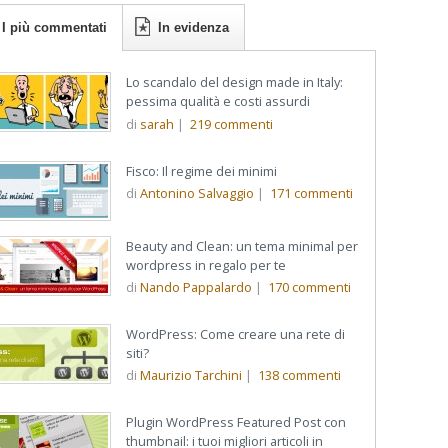
I più commentati
In evidenza
Lo scandalo del design made in Italy:
pessima qualità e costi assurdi
di
sarah
|
219
commenti
Fisco: Il regime dei minimi
di
Antonino Salvaggio
|
171
commenti
Beauty and Clean: un tema minimal per
wordpress in regalo per te
di
Nando Pappalardo
|
170
commenti
WordPress: Come creare una rete di
siti?
di
Maurizio Tarchini
|
138
commenti
Plugin WordPress Featured Post con
thumbnail: i tuoi migliori articoli in