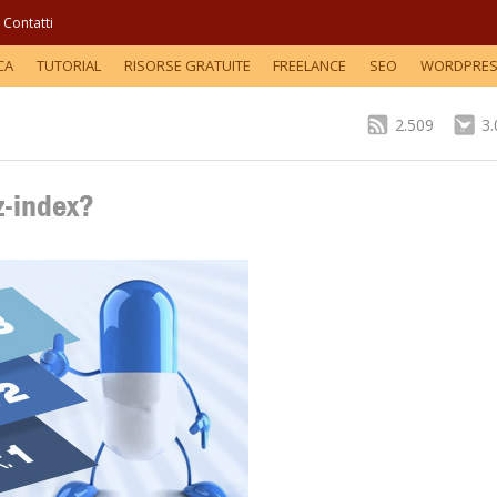
Contatti
CA
TUTORIAL
RISORSE GRATUITE
FREELANCE
SEO
WORDPRE
2.509
3
z-index?