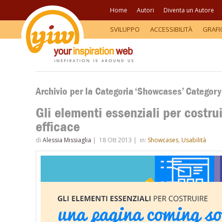
Home
Autori
Diventa un Autore
SVILUPPO
ACCESSIBILITÀ
GRAFI
Archivio per la Categoria ‘Showcases’ Category
Gli elementi essenziali per costr
efficace
di
Alessia Missiaglia
|
18 Ott 2013
|
in:
Showcases
,
Usabilità