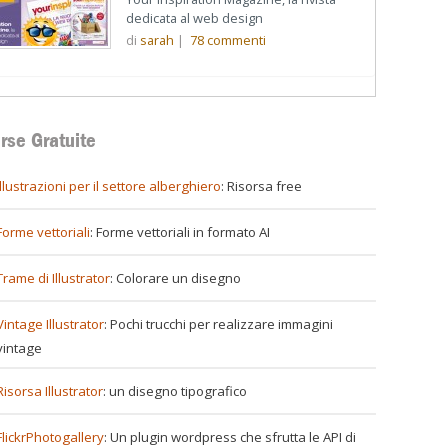
dedicata al web design
di
sarah
|
78
commenti
rse Gratuite
illustrazioni per il settore alberghiero
: Risorsa free
Forme vettoriali
: Forme vettoriali in formato AI
Trame di Illustrator
: Colorare un disegno
Vintage Illustrator
: Pochi trucchi per realizzare immagini
vintage
Risorsa Illustrator
: un disegno tipografico
FlickrPhotogallery
: Un plugin wordpress che sfrutta le API di