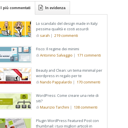
I più commentati
In evidenza
Lo scandalo del design made in Italy:
pessima qualità e costi assurdi
di
sarah
|
219
commenti
Fisco: Il regime dei minimi
di
Antonino Salvaggio
|
171
commenti
Beauty and Clean: un tema minimal per
wordpress in regalo per te
di
Nando Pappalardo
|
170
commenti
WordPress: Come creare una rete di
siti?
di
Maurizio Tarchini
|
138
commenti
Plugin WordPress Featured Post con
thumbnail: i tuoi migliori articoli in