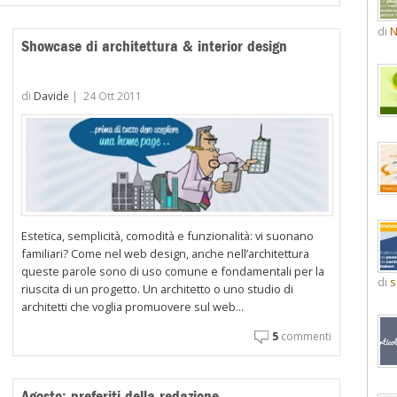
di
N
Showcase di architettura & interior design
di
Davide
|
24 Ott 2011
Estetica, semplicità, comodità e funzionalità: vi suonano
familiari? Come nel web design, anche nell’architettura
queste parole sono di uso comune e fondamentali per la
di
s
riuscita di un progetto. Un architetto o uno studio di
architetti che voglia promuovere sul web...
5
commenti
Agosto: preferiti della redazione