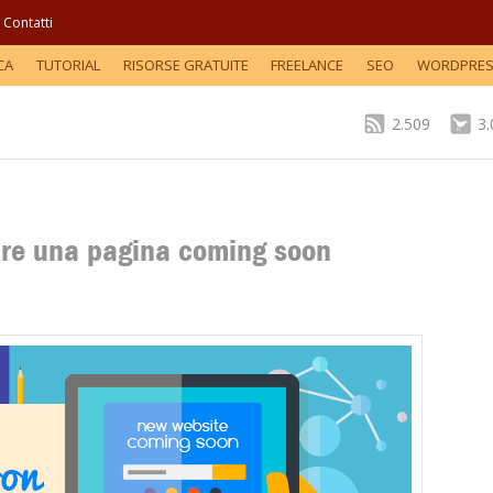
Contatti
CA
TUTORIAL
RISORSE GRATUITE
FREELANCE
SEO
WORDPRE
2.509
3
uire una pagina coming soon