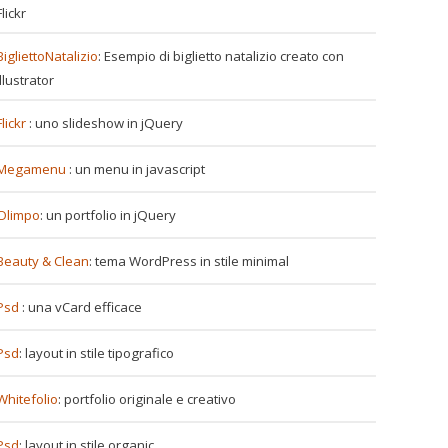
Flickr
BigliettoNatalizio
: Esempio di biglietto natalizio creato con
Illustrator
Flickr
: uno slideshow in jQuery
Megamenu
: un menu in javascript
Olimpo
: un portfolio in jQuery
Beauty & Clean
: tema WordPress in stile minimal
Psd
: una vCard efficace
Psd
: layout in stile tipografico
Whitefolio
: portfolio originale e creativo
Psd
: layout in stile organic