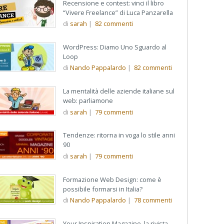
Recensione e contest: vinci il libro
“Vivere Freelance” di Luca Panzarella
di
sarah
|
82
commenti
WordPress: Diamo Uno Sguardo al
Loop
di
Nando Pappalardo
|
82
commenti
La mentalità delle aziende italiane sul
web: parliamone
di
sarah
|
79
commenti
Tendenze: ritorna in voga lo stile anni
90
di
sarah
|
79
commenti
Formazione Web Design: come è
possibile formarsi in Italia?
di
Nando Pappalardo
|
78
commenti
Your Inspiration Magazine, la rivista