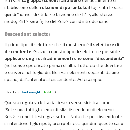
fra i vari
tag appartenenti all’albero
del documento si
stabiliscono delle
relazioni di parentela
: il tag <html> sarà
quindi “nonno” di <title> e bisnonno di <h1>; allo stesso
modo, <h1> sarà figlio del <div> con id introduzione.
Descendant selector
Il primo tipo di selettore che ti mostrerò è il
selettore di
discendente
. Grazie a questo tipo di selettori è possibile
applicare degli stili ad elementi che sono “discendenti”
(nel senso specificato prima) di altri. Tutto ciò che devi fare
è scrivere nel foglio di stile i vari elementi separati da uno
spazio, dall’antenato al discendente. Ad esempio:
div li { 
font-weight
: 
bold
; }
Questa regola va letta da destra verso sinistra come:
“Seleziona tutti gli elementi <li> discendenti di elementi
<div> e rendi il testo grassetto”. Nota che per discendente
si intendono figli, nipoti, pronipoti, ecc: quindi in questo caso