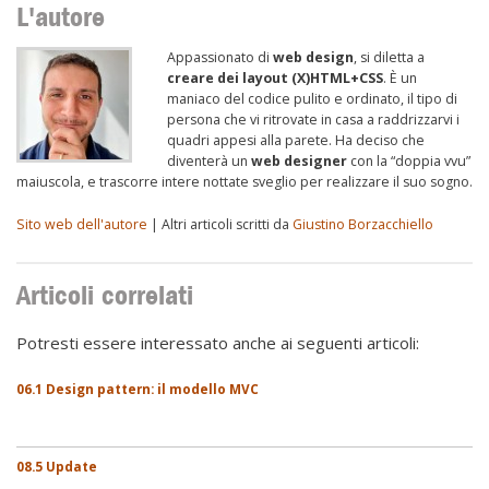
L'autore
Appassionato di
web design
, si diletta a
creare dei layout (X)HTML+CSS
. È un
maniaco del codice pulito e ordinato, il tipo di
persona che vi ritrovate in casa a raddrizzarvi i
quadri appesi alla parete. Ha deciso che
diventerà un
web designer
con la “doppia vvu”
maiuscola, e trascorre intere nottate sveglio per realizzare il suo sogno.
Sito web dell'autore
| Altri articoli scritti da
Giustino Borzacchiello
Articoli correlati
Potresti essere interessato anche ai seguenti articoli:
06.1 Design pattern: il modello MVC
08.5 Update