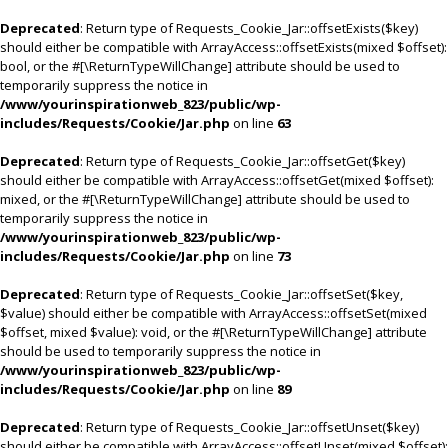
Deprecated
: Return type of Requests_Cookie_Jar::offsetExists($key)
should either be compatible with ArrayAccess::offsetExists(mixed $offset):
bool, or the #[\ReturnTypeWillChange] attribute should be used to
temporarily suppress the notice in
/www/yourinspirationweb_823/public/wp-
includes/Requests/Cookie/Jar.php
on line
63
Deprecated
: Return type of Requests_Cookie_Jar::offsetGet($key)
should either be compatible with ArrayAccess::offsetGet(mixed $offset):
mixed, or the #[\ReturnTypeWillChange] attribute should be used to
temporarily suppress the notice in
/www/yourinspirationweb_823/public/wp-
includes/Requests/Cookie/Jar.php
on line
73
Deprecated
: Return type of Requests_Cookie_Jar::offsetSet($key,
$value) should either be compatible with ArrayAccess::offsetSet(mixed
$offset, mixed $value): void, or the #[\ReturnTypeWillChange] attribute
should be used to temporarily suppress the notice in
/www/yourinspirationweb_823/public/wp-
includes/Requests/Cookie/Jar.php
on line
89
Deprecated
: Return type of Requests_Cookie_Jar::offsetUnset($key)
should either be compatible with ArrayAccess::offsetUnset(mixed $offset):