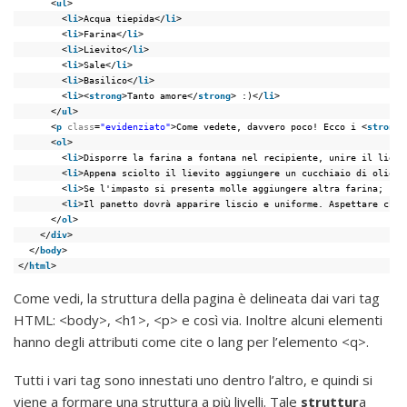
<
ul
>
<
li
>Acqua tiepida</
li
>
<
li
>Farina</
li
>
<
li
>Lievito</
li
>
<
li
>Sale</
li
>
<
li
>Basilico</
li
>
<
li
><
strong
>Tanto amore</
strong
> :)</
li
>
</
ul
>
<
p
class
=
"evidenziato"
>Come vedete, davvero poco! Ecco i <
strong
>
<
ol
>
<
li
>Disporre la farina a fontana nel recipiente, unire il lievi
<
li
>Appena sciolto il lievito aggiungere un cucchiaio di olio e
<
li
>Se l'impasto si presenta molle aggiungere altra farina; se 
<
li
>Il panetto dovrà apparire liscio e uniforme. Aspettare che 
</
ol
>
</
div
>
</
body
>
</
html
>
Come vedi, la struttura della pagina è delineata dai vari tag
HTML: <body>, <h1>, <p> e così via. Inoltre alcuni elementi
hanno degli attributi come cite o lang per l’elemento <q>.
Tutti i vari tag sono innestati uno dentro l’altro, e quindi si
viene a formare una struttura a più livelli. Tale
struttur
a