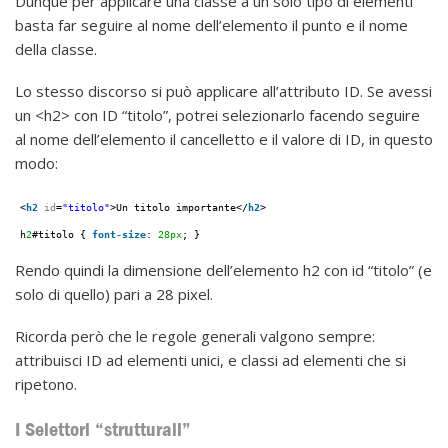
Dunque per applicare una classe a un solo tipo di elementi
basta far seguire al nome dell’elemento il punto e il nome
della classe.
Lo stesso discorso si può applicare all’attributo ID. Se avessi
un <h2> con ID “titolo”, potrei selezionarlo facendo seguire
al nome dell’elemento il cancelletto e il valore di ID, in questo
modo:
<
h2
id
=
"titolo"
>Un titolo importante</
h2
>
h
2
#titolo { 
font-size
: 
28px
; }
Rendo quindi la dimensione dell’elemento h2 con id “titolo” (e
solo di quello) pari a 28 pixel.
Ricorda però che le regole generali valgono sempre:
attribuisci ID ad elementi unici, e classi ad elementi che si
ripetono.
I Selettori “strutturali”