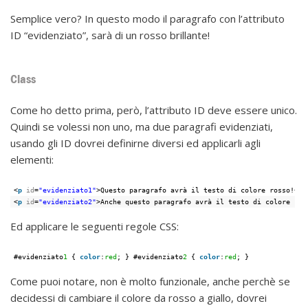
Semplice vero? In questo modo il paragrafo con l’attributo
ID “evidenziato”, sarà di un rosso brillante!
Class
Come ho detto prima, però, l’attributo ID deve essere unico.
Quindi se volessi non uno, ma due paragrafi evidenziati,
usando gli ID dovrei definirne diversi ed applicarli agli
elementi:
<
p
id
=
"evidenziato1"
>Questo paragrafo avrà il testo di colore rosso!</
p
<
p
id
=
"evidenziato2"
>Anche questo paragrafo avrà il testo di colore ros
Ed applicare le seguenti regole CSS:
#evidenziato
1
{ 
color
:
red
; } #evidenziato
2
{ 
color
:
red
; }
Come puoi notare, non è molto funzionale, anche perchè se
decidessi di cambiare il colore da rosso a giallo, dovrei