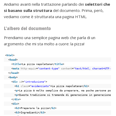
Andiamo avanti nella trattazione parlando dei
selettori che
si basano sulla struttura
del documento. Prima, però,
vediamo come è strutturata una pagina HTML.
L’albero del documento
Prendiamo una semplice pagina web che parla di un
argomento che mi sta molto a cuore: la pizza!
<
html
>
<
head
>
<
title
>La pizza napoletana</
title
>
<
meta
http-equiv
=
"content-type"
content
=
"text/html; charset=UTF-8"
</
head
>
<
body
>
<
div
id
=
"introduzione"
>
<
h1
class
=
"evidenziato"
>La pizza napoletana</
h1
>
<
p
>La pizza è molto semplice da preparare, ma poche persone posso
<
p
>Questa tradizione si tramanda di generazione in generazione, e
</
div
>
<
div
>
<
h2
>Preparare la pizza</
h2
>
<
h3
>Ingredienti</
h3
>