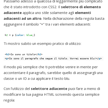
Passiamo adesso a qualcosa di leggermente più complicato
che è stato introdotto con CSS2. Il
selettore di elemento
adiacente
applica uno stile solamente agli
elementi
adiacenti ad un altro
. Nella dichiarazione della regola basta
aggiungere il simbolo “+” tra i vari elementi adiacenti:
h
2
+ p {
color
: 
blue
;}
Ti mostro subito un esempio pratico di utilizzo:
<
h2
>Io sono un titolo</
h2
>
<
p
>Io sono il paragrafo che segue il titolo. Vorrei essere blu!</
p
>
Il modo più semplice che ti potrebbe venire in mente per
accontentare il paragrafo, sarebbe quello di assegnargli una
classe o un ID a cui applicare il testo blu.
Con l’utilizzo del
selettore adiacente
puoi fare a meno di
modificare la tua pagina HTML scrivendo questa semplice
regola: