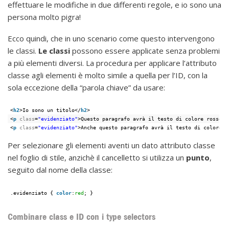
effettuare le modifiche in due differenti regole, e io sono una
persona molto pigra!
Ecco quindi, che in uno scenario come questo intervengono
le classi.
Le classi
possono essere applicate senza problemi
a più elementi diversi. La procedura per applicare l’attributo
classe agli elementi è molto simile a quella per l’ID, con la
sola eccezione della “parola chiave” da usare:
<
h2
>Io sono un titolo</
h2
>
<
p
class
=
"evidenziato"
>Questo paragrafo avrà il testo di colore rosso!<
<
p
class
=
"evidenziato"
>Anche questo paragrafo avrà il testo di colore r
Per selezionare gli elementi aventi un dato attributo classe
nel foglio di stile, anzichè il cancelletto si utilizza un
punto
,
seguito dal nome della classe:
.evidenziato { 
color
:
red
; }
Combinare class e ID con i type selectors