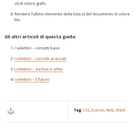
ol) di colore giallo.
Rendere l’ultimo elemento della lista ul del documento di colore
blu.
Gli altri articoli di questa guida:
I selettori – concetti base
I selettori – concetti avanzati
I selettori – :before e :after
I selettori – il futuro
Tag
:
CSS
,
Esercizi
,
Web
,
Xhtml