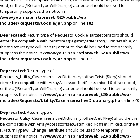
void, or the #[\ReturnTypeWillChange] attribute should be used to
temporarily suppress the notice in
/www/yourinspirationweb_823/public/wp-
includes/Requests/Cookie/Jar.php
on line
102
Deprecated
: Return type of Requests_Cookie_Jar::getIterator() should
either be compatible with IteratorAggregate::getIterator(): Traversable, or
the #[\ReturnTypeWillChange] attribute should be used to temporarily
suppress the notice in
/www/yourinspirationweb_823/public/wp-
includes/Requests/Cookie/Jar.php
on line
111
Deprecated
: Return type of
Requests_Utility_CaseInsensitiveDictionary::offsetExists($key) should
either be compatible with ArrayAccess::offsetExists(mixed $offset): bool,
or the #[\ReturnTypeWillChange] attribute should be used to temporarily
suppress the notice in
/www/yourinspirationweb_823/public/wp-
includes/Requests/Utility/CaseInsensitiveDictionary.php
on line
40
Deprecated
: Return type of
Requests_Utility_CaseInsensitiveDictionary::offsetGet($key) should either
be compatible with ArrayAccess::offsetGet(mixed $offset): mixed, or the #
[\ReturnTypeWillChange] attribute should be used to temporarily
suppress the notice in
/www/yourinspirationweb_823/public/wp-