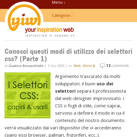
Menu ↓
Categorie ↓
Conosci questi modi di utilizzo dei selettori
css? (Parte 1)
13
commenti
di
Giustino Borzacchiello
|
5 Giu 2009
|
in:
Web
,
Xhtml & Css
Argomento trascurato da molti
sviluppatori, il buon
uso dei
selettori
separa il professionista
dal web-designer improvvisato. I
CSS o fogli di stile, come saprai,
servono a definire il modo in cui il
contenuto del nostro documento
verrà visualizzato dai vari dispositivi che vi accederanno
(siano essi browser, palmari, frigoriferi, ecc..).