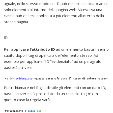
uguale, nello stesso modo un ID può essere associato ad un
solo elemento all’interno della pagina web. Viceversa una
classe può essere applicata a più elementi all’interno della
stessa pagina.
ID
Per
applicare l’attributo ID
ad un elemento basta inserirlo
subito dopo il tag di apertura dell’elemento stesso. Ad
esempio per applicare l’ID “evidenziato” ad un paragrafo
basterà scrivere:
<
p
id
=
"evidenziato"
>Questo paragrafo avrà il testo di colore rosso!</
p
>
Per richiamare nel foglio di stile gli elementi con un dato ID,
basta scrivere l’ID preceduto da un cancelletto ( # ). In
questo caso la regola sarà:
#evidenziato { 
color
:
red
; }