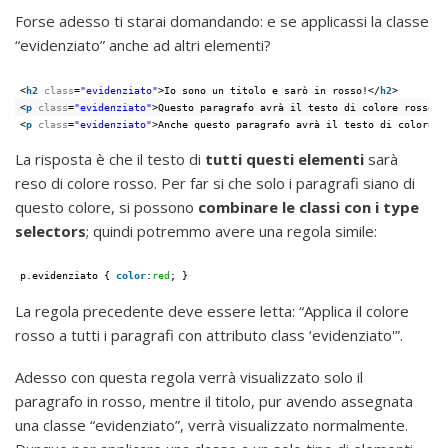
Forse adesso ti starai domandando: e se applicassi la classe
“evidenziato” anche ad altri elementi?
<
h2
class
=
"evidenziato"
>Io sono un titolo e sarò in rosso!</
h2
>
<
p
class
=
"evidenziato"
>Questo paragrafo avrà il testo di colore rosso!<
<
p
class
=
"evidenziato"
>Anche questo paragrafo avrà il testo di colore r
La risposta è che il testo di
tutti questi elementi
sarà
reso di colore rosso. Per far si che solo i paragrafi siano di
questo colore, si possono
combinare le classi con i type
selectors
; quindi potremmo avere una regola simile:
p.evidenziato { 
color
:
red
; }
La regola precedente deve essere letta: “Applica il colore
rosso a tutti i paragrafi con attributo class ‘evidenziato'”.
Adesso con questa regola verrà visualizzato solo il
paragrafo in rosso, mentre il titolo, pur avendo assegnata
una classe “evidenziato”, verrà visualizzato normalmente.