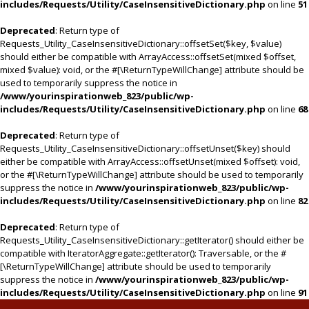
includes/Requests/Utility/CaseInsensitiveDictionary.php
on line
51
Deprecated
: Return type of
Requests_Utility_CaseInsensitiveDictionary::offsetSet($key, $value)
should either be compatible with ArrayAccess::offsetSet(mixed $offset,
mixed $value): void, or the #[\ReturnTypeWillChange] attribute should be
used to temporarily suppress the notice in
/www/yourinspirationweb_823/public/wp-
includes/Requests/Utility/CaseInsensitiveDictionary.php
on line
68
Deprecated
: Return type of
Requests_Utility_CaseInsensitiveDictionary::offsetUnset($key) should
either be compatible with ArrayAccess::offsetUnset(mixed $offset): void,
or the #[\ReturnTypeWillChange] attribute should be used to temporarily
suppress the notice in
/www/yourinspirationweb_823/public/wp-
includes/Requests/Utility/CaseInsensitiveDictionary.php
on line
82
Deprecated
: Return type of
Requests_Utility_CaseInsensitiveDictionary::getIterator() should either be
compatible with IteratorAggregate::getIterator(): Traversable, or the #
[\ReturnTypeWillChange] attribute should be used to temporarily
suppress the notice in
/www/yourinspirationweb_823/public/wp-
includes/Requests/Utility/CaseInsensitiveDictionary.php
on line
91