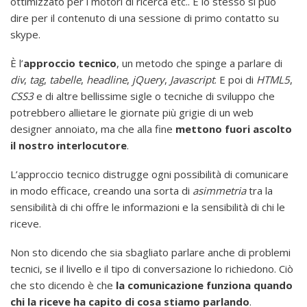
ottimizzato per i motori di ricerca etc.. E lo stesso si può
dire per il contenuto di una sessione di primo contatto su
skype.
È l’
approccio tecnico
, un metodo che spinge a parlare di
div
,
tag
,
tabelle
,
headline
,
jQuery
,
Javascript
. E poi di
HTML5
,
CSS3
e di altre bellissime sigle o tecniche di sviluppo che
potrebbero allietare le giornate più grigie di un web
designer annoiato, ma che alla fine
mettono fuori ascolto
il nostro interlocutore
.
L’approccio tecnico distrugge ogni possibilità di comunicare
in modo efficace, creando una sorta di
asimmetria
tra la
sensibilità di chi offre le informazioni e la sensibilità di chi le
riceve.
Non sto dicendo che sia sbagliato parlare anche di problemi
tecnici, se il livello e il tipo di conversazione lo richiedono. Ciò
che sto dicendo è che
la comunicazione funziona quando
chi la riceve ha capito di cosa stiamo parlando
.