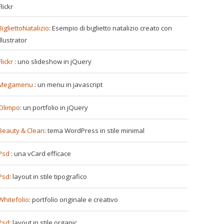
Flickr
BigliettoNatalizio
: Esempio di biglietto natalizio creato con
Illustrator
Flickr
: uno slideshow in jQuery
Megamenu
: un menu in javascript
Olimpo
: un portfolio in jQuery
Beauty & Clean
: tema WordPress in stile minimal
Psd
: una vCard efficace
Psd
: layout in stile tipografico
Whitefolio
: portfolio originale e creativo
Psd
: layout in stile organic