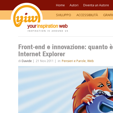
Home
Autori
Diventa un Autore
SVILUPPO
ACCESSIBILITÀ
GRAFI
Front-end e innovazione: quanto è 
Internet Explorer
di
Davide
|
21 Nov 2011
|
in:
Pensieri e Parole
,
Web