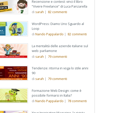
Recensione e contest: vinci il libro
“Vivere Freelance” di Luca Panzarella
di
sarah
|
82
commenti
WordPress: Diamo Uno Sguardo al
Loop
di
Nando Pappalardo
|
82
commenti
La mentalità delle aziende italiane sul
web: parliamone
di
sarah
|
79
commenti
Tendenze: ritorna in voga lo stile anni
90
di
sarah
|
79
commenti
Formazione Web Design: come è
possibile formarsi in Italia?
di
Nando Pappalardo
|
78
commenti
Your Inspiration Magazine, la rivista