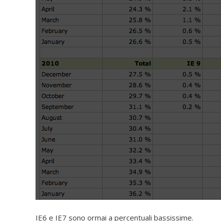
IE6 e IE7 sono ormai a percentuali bassissime.