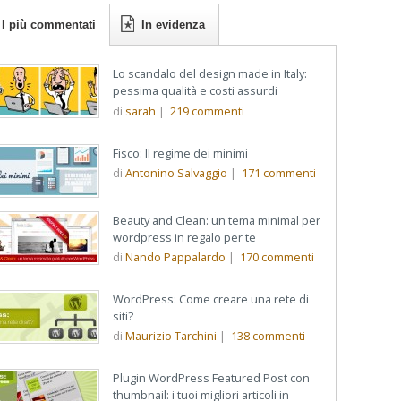
I più commentati
In evidenza
Lo scandalo del design made in Italy:
pessima qualità e costi assurdi
di
sarah
|
219
commenti
Fisco: Il regime dei minimi
di
Antonino Salvaggio
|
171
commenti
Beauty and Clean: un tema minimal per
wordpress in regalo per te
di
Nando Pappalardo
|
170
commenti
WordPress: Come creare una rete di
siti?
di
Maurizio Tarchini
|
138
commenti
Plugin WordPress Featured Post con
thumbnail: i tuoi migliori articoli in