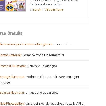
dedicata al web design
di
sarah
|
78
commenti
rse Gratuite
illustrazioni per il settore alberghiero
: Risorsa free
Forme vettoriali
: Forme vettoriali in formato AI
Trame di Illustrator
: Colorare un disegno
Vintage Illustrator
: Pochi trucchi per realizzare immagini
vintage
Risorsa Illustrator
: un disegno tipografico
FlickrPhotogallery
: Un plugin wordpress che sfrutta le API di