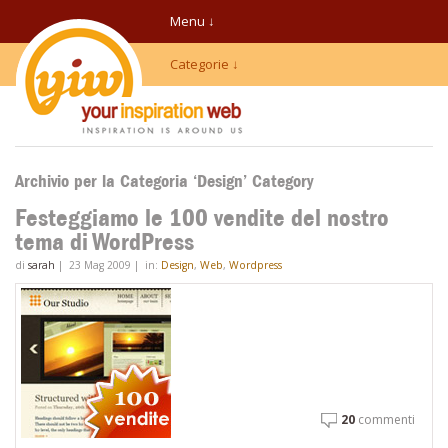
Menu ↓
Categorie ↓
Archivio per la Categoria ‘Design’ Category
Festeggiamo le 100 vendite del nostro
tema di WordPress
di
sarah
|
23 Mag 2009
|
in:
Design
,
Web
,
Wordpress
20
commenti