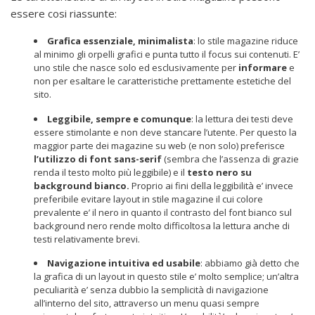
essere cosi riassunte:
Grafica essenziale, minimalista
: lo stile magazine riduce
al minimo gli orpelli grafici e punta tutto il focus sui contenuti. E’
uno stile che nasce solo ed esclusivamente per
informare
e
non per esaltare le caratteristiche prettamente estetiche del
sito.
Leggibile, sempre e comunque
: la lettura dei testi deve
essere stimolante e non deve stancare l’utente. Per questo la
maggior parte dei magazine su web (e non solo) preferisce
l’utilizzo di font sans-serif
(sembra che l’assenza di grazie
renda il testo molto più leggibile) e il
testo nero su
background bianco.
Proprio ai fini della leggibilità e’ invece
preferibile evitare layout in stile magazine il cui colore
prevalente e’ il nero in quanto il contrasto del font bianco sul
background nero rende molto difficoltosa la lettura anche di
testi relativamente brevi.
Navigazione intuitiva ed usabile
: abbiamo già detto che
la grafica di un layout in questo stile e’ molto semplice; un’altra
peculiarità e’ senza dubbio la semplicità di navigazione
all’interno del sito, attraverso un menu quasi sempre