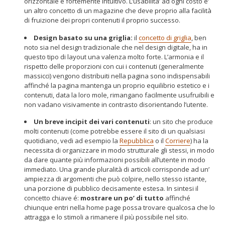
orizzontale e fortemente intuitivo. L’usabilità’ ad ogni costo e’
un altro concetto di un magazine che deve proprio alla facilità
di fruizione dei propri contenuti il proprio successo.
Design basato su una griglia:
il
concetto di griglia
, ben
noto sia nel design tradizionale che nel design digitale, ha in
questo tipo di layout una valenza molto forte. L’armonia e il
rispetto delle proporzioni con cui i contenuti (generalmente
massicci) vengono distribuiti nella pagina sono indispensabili
affinché la pagina mantenga un proprio equilibrio estetico e i
contenuti, data la loro mole, rimangano facilmente usufruibili e
non vadano visivamente in contrasto disorientando l’utente.
Un breve incipit dei vari contenuti
: un sito che produce
molti contenuti (come potrebbe essere il sito di un qualsiasi
quotidiano, vedi ad esempio la
Repubblica
o il
Corriere
) ha la
necessita di organizzare in modo strutturale gli stessi, in modo
da dare quante più informazioni possibili all’utente in modo
immediato. Una grande pluralità di articoli corrisponde ad un’
ampiezza di argomenti che può colpire, nello stesso istante,
una porzione di pubblico decisamente estesa. In sintesi il
concetto chiave é:
mostrare un po’ di tutto
affinché
chiunque entri nella home page possa trovare qualcosa che lo
attragga e lo stimoli a rimanere il più possibile nel sito.