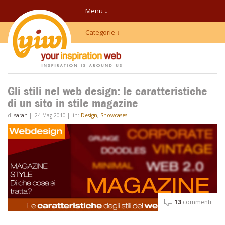
Menu ↓
Categorie ↓
Gli stili nel web design: le caratteristiche
di un sito in stile magazine
di
sarah
|
24 Mag 2010
|
in:
Design
,
Showcases
13
commenti