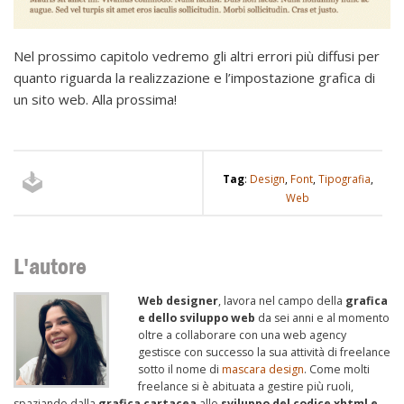
Nel prossimo capitolo vedremo gli altri errori più diffusi per
quanto riguarda la realizzazione e l’impostazione grafica di
un sito web. Alla prossima!
Tag
:
Design
,
Font
,
Tipografia
,
Web
L'autore
Web designer
, lavora nel campo della
grafica
e dello sviluppo web
da sei anni e al momento
oltre a collaborare con una web agency
gestisce con successo la sua attività di freelance
sotto il nome di
mascara design
. Come molti
freelance si è abituata a gestire più ruoli,
spaziando dalla
grafica cartacea
allo
sviluppo del codice xhtml e