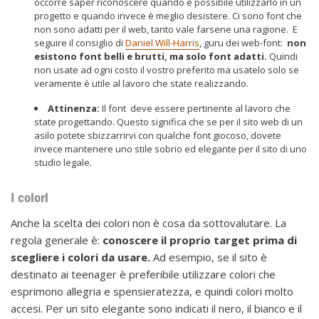
occorre saper riconoscere quando è possibile utilizzarlo in un
progetto e quando invece è meglio desistere. Ci sono font che
non sono adatti per il web, tanto vale farsene una ragione. E
seguire il consiglio di
Daniel Will-Harris
, guru dei web-font:
non
esistono font belli e brutti, ma solo font adatti.
Quindi
non usate ad ogni costo il vostro preferito ma usatelo solo se
veramente è utile al lavoro che state realizzando.
Attinenza:
Il font deve essere pertinente al lavoro che
state progettando. Questo significa che se per il sito web di un
asilo potete sbizzarrirvi con qualche font giocoso, dovete
invece mantenere uno stile sobrio ed elegante per il sito di uno
studio legale.
I colori
Anche la scelta dei colori non è cosa da sottovalutare. La
regola generale è:
conoscere il proprio target prima di
scegliere i colori da usare.
Ad esempio, se il sito è
destinato ai teenager è preferibile utilizzare colori che
esprimono allegria e spensieratezza, e quindi colori molto
accesi. Per un sito elegante sono indicati il nero, il bianco e il