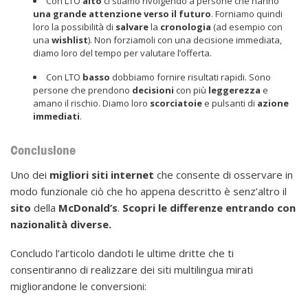
Con LTO
alto
ci stiamo rivolgendo a persone che hanno
una grande attenzione verso il futuro
. Forniamo quindi
loro la possibilità di
salvare
la
cronologia
(ad esempio con
una
wishlist
). Non forziamoli con una decisione immediata,
diamo loro del tempo per valutare l’offerta.
Con LTO
basso
dobbiamo fornire risultati rapidi. Sono
persone che prendono
decisioni
con più
leggerezza
e
amano il rischio. Diamo loro
scorciatoie
e pulsanti di
azione
immediati
.
Conclusione
Uno dei
migliori
siti
internet
che consente di osservare in
modo funzionale ciò che ho appena descritto è senz’altro il
sito
della
McDonald’s
.
Scopri le differenze entrando con
nazionalità diverse.
Concludo l’articolo dandoti le ultime dritte che ti
consentiranno di realizzare dei siti multilingua mirati
migliorandone le conversioni: