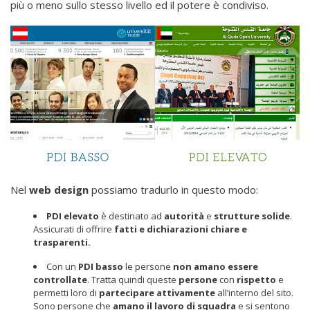
più o meno sullo stesso livello ed il potere è condiviso.
Nel
web design
possiamo tradurlo in questo modo:
PDI elevato
è destinato ad
autorità
e
strutture
solide
.
Assicurati di offrire
fatti e dichiarazioni chiare e
trasparenti.
Con un
PDI basso
le persone
non amano essere
controllate
. Tratta quindi queste
persone
con
rispetto
e
permetti loro di
partecipare
attivamente
all’interno del sito.
Sono persone che
amano il lavoro di squadra
e si sentono