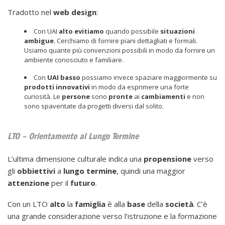
Tradotto nel
web
design
:
Con UAI
alto
evitiamo
quando possibile
situazioni
ambigue
. Cerchiamo di fornire piani dettagliati e formali.
Usiamo quante più convenzioni possibili in modo da fornire un
ambiente conosciuto e familiare.
Con
UAI
basso
possiamo invece spaziare maggiormente su
prodotti
innovativi
in modo da esprimere una forte
curiosità. Le
persone
sono
pronte
ai
cambiamenti
e non
sono spaventate da progetti diversi dal solito.
LTO – Orientamento al Lungo Termine
L’ultima dimensione culturale indica una
propensione
verso
gli
obbiettivi
a
lungo
termine
, quindi una maggior
attenzione
per il
futuro
.
Con un LTO
alto
la
famiglia
è alla
base
della
società
. C’è
una grande considerazione verso l’istruzione e la formazione