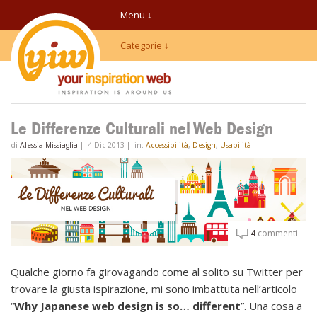
Menu ↓
Categorie ↓
Le Differenze Culturali nel Web Design
di
Alessia Missiaglia
|
4 Dic 2013
|
in:
Accessibilità
,
Design
,
Usabilità
4
commenti
Qualche giorno fa girovagando come al solito su Twitter per
trovare la giusta ispirazione, mi sono imbattuta nell’articolo
“
Why Japanese web design is so… different
”. Una cosa a