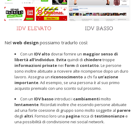
Nel
web
design
possiamo tradurlo così:
Con un
IDV
alto
dovrai fornire un
maggior senso di
libertà all’individuo.
Evita
quindi di
chiedere
troppe
informazioni
private
nei
form
di
contatto
. Le persone
sono inoltre abituate a ricevere alte ricompense dopo un duro
lavoro. Assegna un
riconoscimento
a chi fa
un’azione
importante
. Ad esempio, se una persona è al suo primo
acquisto premialo con uno sconto sul prossimo.
Con un
IDV
basso
introduci i
cambiamenti
molto
lentamente
. Ricordati inoltre che essendo persone abituate
ad una forte coesione di gruppo sono molto soggette al
parere
degli
altri
. Fornisci loro una
pagina
ricca di
testimonianze
e
una possibilità di condivisione nei social network.