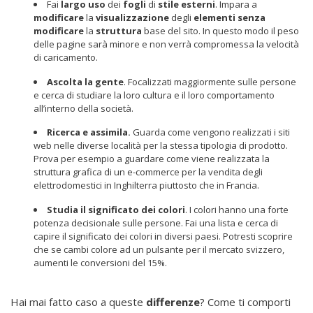
Fai
largo
uso
dei
fogli
di
stile
esterni
. Impara a
modificare
la
visualizzazione
degli
elementi
senza
modificare
la
struttura
base del sito. In questo modo il peso
delle pagine sarà minore e non verrà compromessa la velocità
di caricamento.
Ascolta la gente
. Focalizzati maggiormente sulle persone
e cerca di studiare la loro cultura e il loro comportamento
all’interno della società.
Ricerca e assimila.
Guarda come vengono realizzati i siti
web nelle diverse località per la stessa tipologia di prodotto.
Prova per esempio a guardare come viene realizzata la
struttura grafica di un e-commerce per la vendita degli
elettrodomestici in Inghilterra piuttosto che in Francia.
Studia il significato dei colori
. I colori hanno una forte
potenza decisionale sulle persone. Fai una lista e cerca di
capire il significato dei colori in diversi paesi. Potresti scoprire
che se cambi colore ad un pulsante per il mercato svizzero,
aumenti le conversioni del 15%.
Hai mai fatto caso a queste
differenze
? Come ti comporti