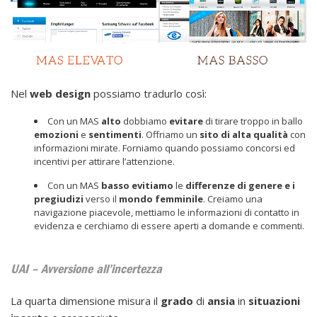
Nel
web
design
possiamo tradurlo così:
Con un MAS
alto
dobbiamo
evitare
di tirare troppo in ballo
emozioni
e
sentimenti
. Offriamo un
sito di alta qualità
con
informazioni mirate. Forniamo quando possiamo concorsi ed
incentivi per attirare l’attenzione.
Con un MAS
basso
evitiamo
le
differenze di genere e i
pregiudizi
verso il
mondo femminile
. Creiamo una
navigazione piacevole, mettiamo le informazioni di contatto in
evidenza e cerchiamo di essere aperti a domande e commenti.
UAI – Avversione all’incertezza
La quarta dimensione misura il
grado
di
ansia
in
situazioni