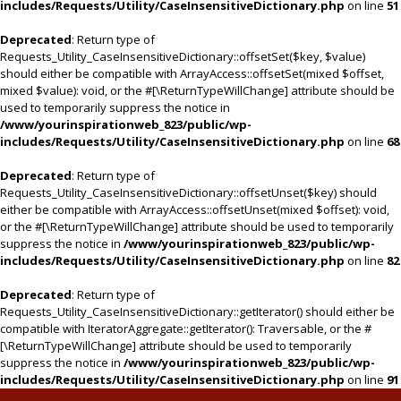
includes/Requests/Utility/CaseInsensitiveDictionary.php
on line
51
Deprecated
: Return type of
Requests_Utility_CaseInsensitiveDictionary::offsetSet($key, $value)
should either be compatible with ArrayAccess::offsetSet(mixed $offset,
mixed $value): void, or the #[\ReturnTypeWillChange] attribute should be
used to temporarily suppress the notice in
/www/yourinspirationweb_823/public/wp-
includes/Requests/Utility/CaseInsensitiveDictionary.php
on line
68
Deprecated
: Return type of
Requests_Utility_CaseInsensitiveDictionary::offsetUnset($key) should
either be compatible with ArrayAccess::offsetUnset(mixed $offset): void,
or the #[\ReturnTypeWillChange] attribute should be used to temporarily
suppress the notice in
/www/yourinspirationweb_823/public/wp-
includes/Requests/Utility/CaseInsensitiveDictionary.php
on line
82
Deprecated
: Return type of
Requests_Utility_CaseInsensitiveDictionary::getIterator() should either be
compatible with IteratorAggregate::getIterator(): Traversable, or the #
[\ReturnTypeWillChange] attribute should be used to temporarily
suppress the notice in
/www/yourinspirationweb_823/public/wp-
includes/Requests/Utility/CaseInsensitiveDictionary.php
on line
91