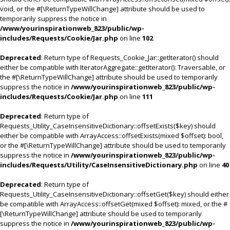
void, or the #[\ReturnTypeWillChange] attribute should be used to
temporarily suppress the notice in
/www/yourinspirationweb_823/public/wp-
includes/Requests/Cookie/Jar.php
on line
102
Deprecated
: Return type of Requests_Cookie_Jar::getIterator() should
either be compatible with IteratorAggregate::getIterator(): Traversable, or
the #[\ReturnTypeWillChange] attribute should be used to temporarily
suppress the notice in
/www/yourinspirationweb_823/public/wp-
includes/Requests/Cookie/Jar.php
on line
111
Deprecated
: Return type of
Requests_Utility_CaseInsensitiveDictionary::offsetExists($key) should
either be compatible with ArrayAccess::offsetExists(mixed $offset): bool,
or the #[\ReturnTypeWillChange] attribute should be used to temporarily
suppress the notice in
/www/yourinspirationweb_823/public/wp-
includes/Requests/Utility/CaseInsensitiveDictionary.php
on line
40
Deprecated
: Return type of
Requests_Utility_CaseInsensitiveDictionary::offsetGet($key) should either
be compatible with ArrayAccess::offsetGet(mixed $offset): mixed, or the #
[\ReturnTypeWillChange] attribute should be used to temporarily
suppress the notice in
/www/yourinspirationweb_823/public/wp-