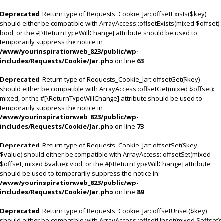
Deprecated
: Return type of Requests_Cookie_Jar::offsetExists($key)
should either be compatible with ArrayAccess::offsetExists(mixed $offset):
bool, or the #[\ReturnTypeWillChange] attribute should be used to
temporarily suppress the notice in
/www/yourinspirationweb_823/public/wp-
includes/Requests/Cookie/Jar.php
on line
63
Deprecated
: Return type of Requests_Cookie_Jar::offsetGet($key)
should either be compatible with ArrayAccess::offsetGet(mixed $offset):
mixed, or the #[\ReturnTypeWillChange] attribute should be used to
temporarily suppress the notice in
/www/yourinspirationweb_823/public/wp-
includes/Requests/Cookie/Jar.php
on line
73
Deprecated
: Return type of Requests_Cookie_Jar::offsetSet($key,
$value) should either be compatible with ArrayAccess::offsetSet(mixed
$offset, mixed $value): void, or the #[\ReturnTypeWillChange] attribute
should be used to temporarily suppress the notice in
/www/yourinspirationweb_823/public/wp-
includes/Requests/Cookie/Jar.php
on line
89
Deprecated
: Return type of Requests_Cookie_Jar::offsetUnset($key)
should either be compatible with ArrayAccess::offsetUnset(mixed $offset):