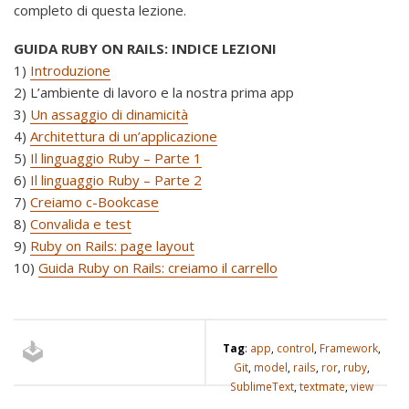
completo di questa lezione.
GUIDA RUBY ON RAILS: INDICE LEZIONI
1)
Introduzione
2) L’ambiente di lavoro e la nostra prima app
3)
Un assaggio di dinamicità
4)
Architettura di un’applicazione
5)
Il linguaggio Ruby – Parte 1
6)
Il linguaggio Ruby – Parte 2
7)
Creiamo c-Bookcase
8)
Convalida e test
9)
Ruby on Rails: page layout
10)
Guida Ruby on Rails: creiamo il carrello
Tag
:
app
,
control
,
Framework
,
Git
,
model
,
rails
,
ror
,
ruby
,
SublimeText
,
textmate
,
view