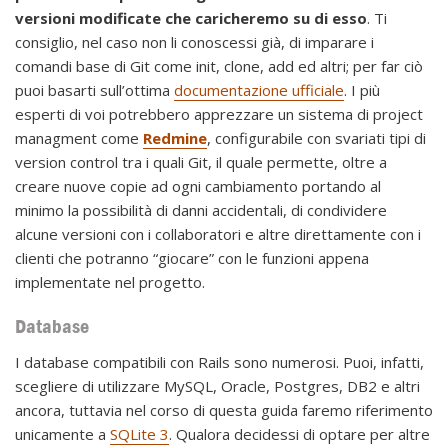
versioni modificate che caricheremo su di esso
. Ti
consiglio, nel caso non li conoscessi già, di imparare i
comandi base di Git come init, clone, add ed altri; per far ciò
puoi basarti sull’ottima
documentazione ufficiale
. I più
esperti di voi potrebbero apprezzare un sistema di project
managment come
Redmine
, configurabile con svariati tipi di
version control tra i quali Git, il quale permette, oltre a
creare nuove copie ad ogni cambiamento portando al
minimo la possibilità di danni accidentali, di condividere
alcune versioni con i collaboratori e altre direttamente con i
clienti che potranno “giocare” con le funzioni appena
implementate nel progetto.
Database
I database compatibili con Rails sono numerosi. Puoi, infatti,
scegliere di utilizzare MySQL, Oracle, Postgres, DB2 e altri
ancora, tuttavia nel corso di questa guida faremo riferimento
unicamente a
SQLite 3
. Qualora decidessi di optare per altre