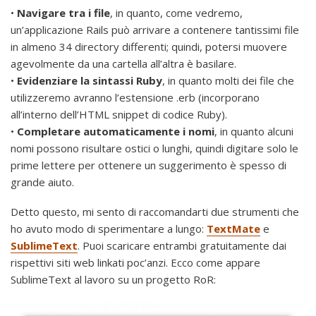
•
Navigare tra i file
, in quanto, come vedremo,
un’applicazione Rails può arrivare a contenere tantissimi file
in almeno 34 directory differenti; quindi, potersi muovere
agevolmente da una cartella all’altra è basilare.
•
Evidenziare la sintassi Ruby
, in quanto molti dei file che
utilizzeremo avranno l’estensione .erb (incorporano
all’interno dell’HTML snippet di codice Ruby).
•
Completare automaticamente i nomi
, in quanto alcuni
nomi possono risultare ostici o lunghi, quindi digitare solo le
prime lettere per ottenere un suggerimento è spesso di
grande aiuto.
Detto questo, mi sento di raccomandarti due strumenti che
ho avuto modo di sperimentare a lungo:
TextMate
e
SublimeText
. Puoi scaricare entrambi gratuitamente dai
rispettivi siti web linkati poc’anzi. Ecco come appare
SublimeText al lavoro su un progetto RoR: