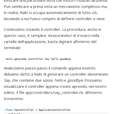
invocare una particolare vista che mostri i risultati all’utente.
Può sembrare a prima vista un meccanismo complesso ma,
in realtà, Rails si occupa automaticamente di tutto ciò,
lasciando a noi l’unico compito di definire controller e view.
Cominciamo creando il controller. La procedura, anche in
questo caso, è semplice. Assicurandoci di trovarci nella
cartella dell’applicazione, basta digitare all’interno del
terminale:
rails generate controller Say hello goodbye
Analizziamo passo passo il comando appena inserito.
Abbiamo detto a Rails di generare un controller denominato
Say
, che contiene due azioni:
hello
e
goodbye
. Possiamo
visualizzare il controller appena creato aprendo, nel nostro
editor, il file app/controllers/say_controller.rb. All’interno
troveremo:
class
SayController < ApplicationController
def hello