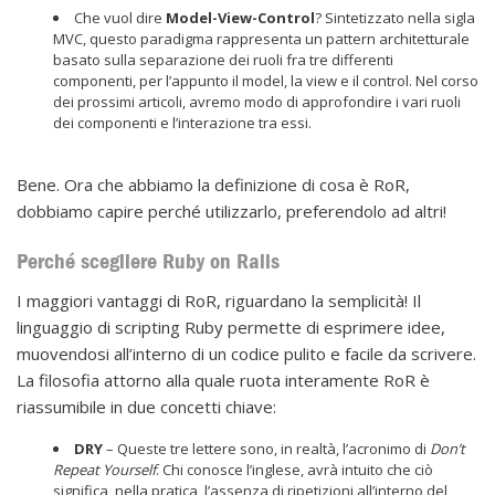
Che vuol dire
Model-View-Control
? Sintetizzato nella sigla
MVC, questo paradigma rappresenta un pattern architetturale
basato sulla separazione dei ruoli fra tre differenti
componenti, per l’appunto il model, la view e il control. Nel corso
dei prossimi articoli, avremo modo di approfondire i vari ruoli
dei componenti e l’interazione tra essi.
Bene. Ora che abbiamo la definizione di cosa è RoR,
dobbiamo capire perché utilizzarlo, preferendolo ad altri!
Perché scegliere Ruby on Rails
I maggiori vantaggi di RoR, riguardano la semplicità! Il
linguaggio di scripting Ruby permette di esprimere idee,
muovendosi all’interno di un codice pulito e facile da scrivere.
La filosofia attorno alla quale ruota interamente RoR è
riassumibile in due concetti chiave:
DRY
– Queste tre lettere sono, in realtà, l’acronimo di
Don’t
Repeat Yourself
. Chi conosce l’inglese, avrà intuito che ciò
significa, nella pratica, l’assenza di ripetizioni all’interno del