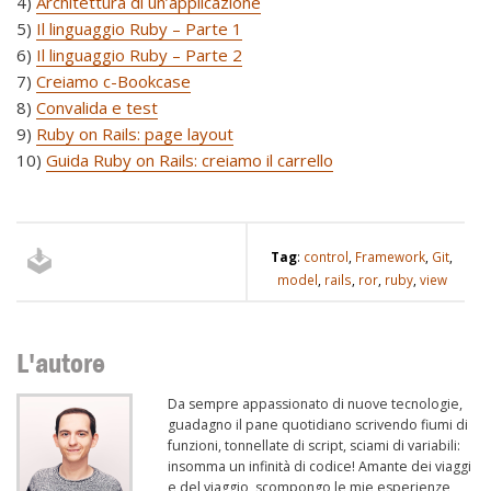
4)
Architettura di un’applicazione
5)
Il linguaggio Ruby – Parte 1
6)
Il linguaggio Ruby – Parte 2
7)
Creiamo c-Bookcase
8)
Convalida e test
9)
Ruby on Rails: page layout
10)
Guida Ruby on Rails: creiamo il carrello
Tag
:
control
,
Framework
,
Git
,
model
,
rails
,
ror
,
ruby
,
view
L'autore
Da sempre appassionato di nuove tecnologie,
guadagno il pane quotidiano scrivendo fiumi di
funzioni, tonnellate di script, sciami di variabili:
insomma un infinità di codice! Amante dei viaggi
e del viaggio, scompongo le mie esperienze