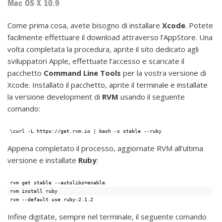
Mac OS X 10.9
Come prima cosa, avete bisogno di installare
Xcode
. Potete
facilmente effettuare il download attraverso l’AppStore. Una
volta completata la procedura, aprite il sito dedicato agli
sviluppatori Apple, effettuate l’accesso e scaricate il
pacchetto
Command Line Tools
per la vostra versione di
Xcode. Installato il pacchetto, aprite il terminale e installate
la versione development di
RVM
usando il seguente
comando:
\curl -L https://get.rvm.io | bash -s stable --ruby
Appena completato il processo, aggiornate RVM all’ultima
versione e installate
Ruby
:
rvm get stable --autolibs=enable
rvm install ruby
rvm --default use ruby-2.1.2
Infine digitate, sempre nel terminale, il seguente comando