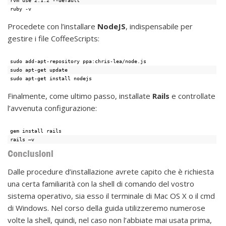
rvm use 2.1.2 --default
ruby -v
Procedete con l’installare
NodeJS
, indispensabile per
gestire i file CoffeeScripts:
sudo add-apt-repository ppa:chris-lea/node.js
sudo apt-get update
sudo apt-get install nodejs
Finalmente, come ultimo passo, installate
Rails
e controllate
l’avvenuta configurazione:
gem install rails
rails –v
Conclusioni
Dalle procedure d’installazione avrete capito che è richiesta
una certa familiarità con la shell di comando del vostro
sistema operativo, sia esso il terminale di Mac OS X o il cmd
di Windows. Nel corso della guida utilizzeremo numerose
volte la shell, quindi, nel caso non l’abbiate mai usata prima,