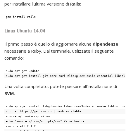
per installare l’ultima versione di
Rails
:
gem install rails
Linux Ubuntu 14.04
Il primo passo è quello di aggiornare alcune
dipendenze
necessarie a Ruby. Dal terminale, utilizzate il seguente
comando:
sudo apt-get update
sudo apt-get install git-core curl zlib1g-dev build-essential libssl-de
Una volta completato, potete passare all’installazione di
RVM
:
sudo apt-get install libgdbm-dev libncurses5-dev automake libtool bison
curl -L https://get.rvm.io | bash -s stable
source ~/.rvm/scripts/rvm
echo "source ~/.rvm/scripts/rvm" >> ~/.bashrc
rvm install 2.1.2