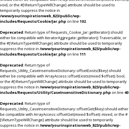
void, or the #[\ReturnTypeWillChange] attribute should be used to
temporarily suppress the notice in
/www/yourinspirationweb_823/public/wp-
includes/Requests/Cookie/Jar.php
on line
102
Deprecated
: Return type of Requests_Cookie_Jar::getIterator() should
either be compatible with IteratorAggregate::getIterator(): Traversable, or
the #[\ReturnTypeWillChange] attribute should be used to temporarily
suppress the notice in
/www/yourinspirationweb_823/public/wp-
includes/Requests/Cookie/Jar.php
on line
111
Deprecated
: Return type of
Requests_Utility_CaseInsensitiveDictionary::offsetExists($key) should
either be compatible with ArrayAccess::offsetExists(mixed $offset): bool,
or the #[\ReturnTypeWillChange] attribute should be used to temporarily
suppress the notice in
/www/yourinspirationweb_823/public/wp-
includes/Requests/Utility/CaseInsensitiveDictionary.php
on line
40
Deprecated
: Return type of
Requests_Utility_CaseInsensitiveDictionary::offsetGet($key) should either
be compatible with ArrayAccess::offsetGet(mixed $offset): mixed, or the #
[\ReturnTypeWillChange] attribute should be used to temporarily
suppress the notice in
/www/yourinspirationweb_823/public/wp-