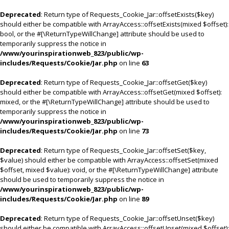
Deprecated
: Return type of Requests_Cookie_Jar::offsetExists($key)
should either be compatible with ArrayAccess::offsetExists(mixed $offset):
bool, or the #[\ReturnTypeWillChange] attribute should be used to
temporarily suppress the notice in
/www/yourinspirationweb_823/public/wp-
includes/Requests/Cookie/Jar.php
on line
63
Deprecated
: Return type of Requests_Cookie_Jar::offsetGet($key)
should either be compatible with ArrayAccess::offsetGet(mixed $offset):
mixed, or the #[\ReturnTypeWillChange] attribute should be used to
temporarily suppress the notice in
/www/yourinspirationweb_823/public/wp-
includes/Requests/Cookie/Jar.php
on line
73
Deprecated
: Return type of Requests_Cookie_Jar::offsetSet($key,
$value) should either be compatible with ArrayAccess::offsetSet(mixed
$offset, mixed $value): void, or the #[\ReturnTypeWillChange] attribute
should be used to temporarily suppress the notice in
/www/yourinspirationweb_823/public/wp-
includes/Requests/Cookie/Jar.php
on line
89
Deprecated
: Return type of Requests_Cookie_Jar::offsetUnset($key)
should either be compatible with ArrayAccess::offsetUnset(mixed $offset):