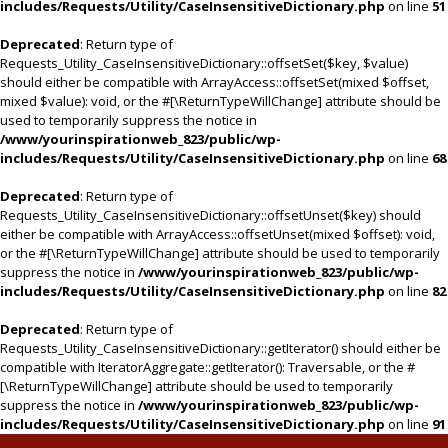
includes/Requests/Utility/CaseInsensitiveDictionary.php
on line
51
Deprecated
: Return type of
Requests_Utility_CaseInsensitiveDictionary::offsetSet($key, $value)
should either be compatible with ArrayAccess::offsetSet(mixed $offset,
mixed $value): void, or the #[\ReturnTypeWillChange] attribute should be
used to temporarily suppress the notice in
/www/yourinspirationweb_823/public/wp-
includes/Requests/Utility/CaseInsensitiveDictionary.php
on line
68
Deprecated
: Return type of
Requests_Utility_CaseInsensitiveDictionary::offsetUnset($key) should
either be compatible with ArrayAccess::offsetUnset(mixed $offset): void,
or the #[\ReturnTypeWillChange] attribute should be used to temporarily
suppress the notice in
/www/yourinspirationweb_823/public/wp-
includes/Requests/Utility/CaseInsensitiveDictionary.php
on line
82
Deprecated
: Return type of
Requests_Utility_CaseInsensitiveDictionary::getIterator() should either be
compatible with IteratorAggregate::getIterator(): Traversable, or the #
[\ReturnTypeWillChange] attribute should be used to temporarily
suppress the notice in
/www/yourinspirationweb_823/public/wp-
includes/Requests/Utility/CaseInsensitiveDictionary.php
on line
91