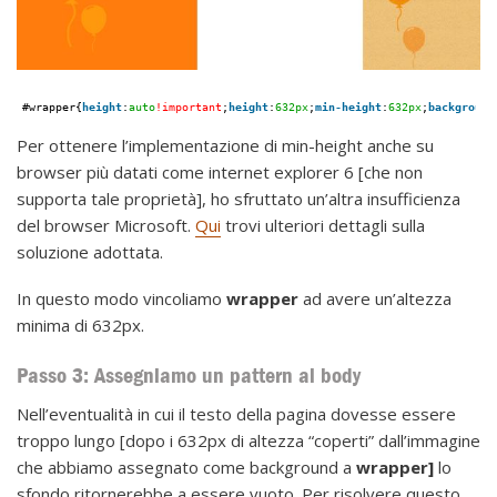
#wrapper{
height
:
auto
!important
;
height
:
632px
;
min-height
:
632px
;
background
Per ottenere l’implementazione di min-height anche su
browser più datati come internet explorer 6 [che non
supporta tale proprietà], ho sfruttato un’altra insufficienza
del browser Microsoft.
Qui
trovi ulteriori dettagli sulla
soluzione adottata.
In questo modo vincoliamo
wrapper
ad avere un’altezza
minima di 632px.
Passo 3: Assegniamo un pattern al body
Nell’eventualità in cui il testo della pagina dovesse essere
troppo lungo [dopo i 632px di altezza “coperti” dall’immagine
che abbiamo assegnato come background a
wrapper]
lo
sfondo ritornerebbe a essere vuoto. Per risolvere questo