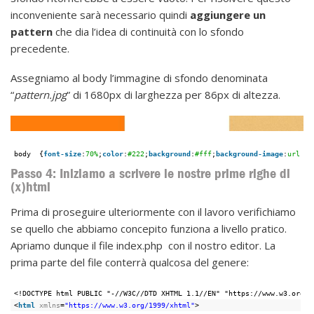
inconveniente sarà necessario quindi
aggiungere un
pattern
che dia l’idea di continuità con lo sfondo
precedente.
Assegniamo al body l’immagine di sfondo denominata
“
pattern.jpg
” di 1680px di larghezza per 86px di altezza.
body  {
font-size
:
70%
;
color
:
#222
;
background
:
#fff
;
background-image
:
url
(
'.
Passo 4: Iniziamo a scrivere le nostre prime righe di
(x)html
Prima di proseguire ulteriormente con il lavoro verifichiamo
se quello che abbiamo concepito funziona a livello pratico.
Apriamo dunque il file index.php con il nostro editor. La
prima parte del file conterrà qualcosa del genere:
<!DOCTYPE html PUBLIC "-//W3C//DTD XHTML 1.1//EN" "https://www.w3.org/T
<
html
xmlns
=
"https://www.w3.org/1999/xhtml"
>