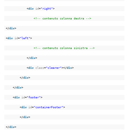
<
div
id
=
"right"
>
<!-- contenuto colonna destra -->
</
div
>
<
div
id
=
"left"
>
<!-- contenuto colonna sinistra -->
</
div
>
<
div
class
=
"clearer"
></
div
>
</
div
>
</
div
>
<
div
id
=
"footer"
>
<
div
id
=
"containerFooter"
>
</
div
>
</
div
>