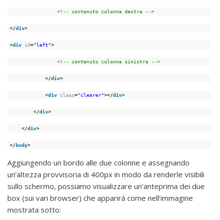
<!-- contenuto colonna destra -->
</
div
>
<
div
id
=
"left"
>
<!-- contenuto colonna sinistra -->
</
div
>
<
div
class
=
"clearer"
></
div
>
</
div
>
</
div
>
</
body
>
Aggiungendo un bordo alle due colonne e assegnando
un’altezza provvisoria di 400px in modo da renderle visibili
sullo schermo, possiamo visualizzare un’anteprima dei due
box (sui vari browser) che apparirà come nell’immagine
mostrata sotto: