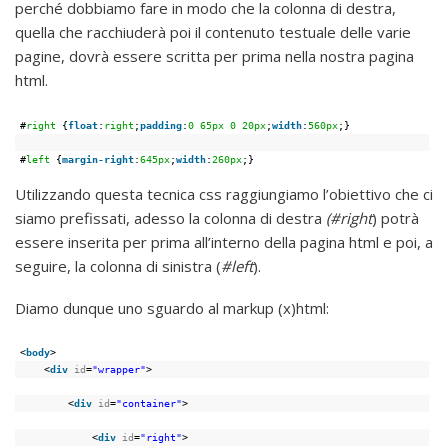
perché dobbiamo fare in modo che la colonna di destra,
quella che racchiuderà poi il contenuto testuale delle varie
pagine, dovrà essere scritta per prima nella nostra pagina
html.
#
right
{
float
:
right
;
padding
:
0
65px
0
20px
;
width
:
560px
;}
#
left
{
margin-right
:
645px
;
width
:
260px
;}
Utilizzando questa tecnica css raggiungiamo l’obiettivo che ci
siamo prefissati, adesso la colonna di destra
(#right
) potrà
essere inserita per prima all’interno della pagina html e poi, a
seguire, la colonna di sinistra (
#left
).
Diamo dunque uno sguardo al markup (x)html:
<
body
>
<
div
id
=
"wrapper"
>
<
div
id
=
"container"
>
<
div
id
=
"right"
>