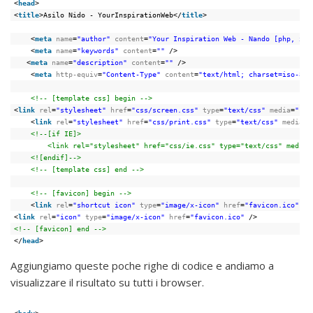
<
head
>
<
title
>Asilo Nido - YourInspirationWeb</
title
>
<
meta
name
=
"author"
content
=
"Your Inspiration Web - Nando [php, xht
<
meta
name
=
"keywords"
content
=
""
/>
<
meta
name
=
"description"
content
=
""
/>
<
meta
http-equiv
=
"Content-Type"
content
=
"text/html; charset=iso-885
<!-- [template css] begin -->
<
link
rel
=
"stylesheet"
href
=
"css/screen.css"
type
=
"text/css"
media
=
"scr
<
link
rel
=
"stylesheet"
href
=
"css/print.css"
type
=
"text/css"
media
=
"
<!--[if IE]>
<link rel="stylesheet" href="css/ie.css" type="text/css" media=
<![endif]-->
<!-- [template css] end -->
<!-- [favicon] begin -->
<
link
rel
=
"shortcut icon"
type
=
"image/x-icon"
href
=
"favicon.ico"
/>
<
link
rel
=
"icon"
type
=
"image/x-icon"
href
=
"favicon.ico"
/>
<!-- [favicon] end -->
</
head
>
Aggiungiamo queste poche righe di codice e andiamo a
visualizzare il risultato su tutti i browser.