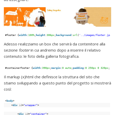
#footer {
width
:
100%
;
height
:
306px
;
background
:
url
(
'../images/footer.jpg'
)
Adesso realizziamo un box che servirà da contenitore alla
sezione
footer
in cui andremo dopo a inserire il relativo
contenuto: le foto della galleria fotografica.
#containerFooter {
width
:
390px
;
margin
:
0
auto
;
padding
:
0
250px
0
320px
;}
Il markup (x)html che definisce la struttura del sito che
stiamo sviluppando a questo punto del progetto si mostrerà
così:
<
body
>
<
div
id
=
"wrapper"
>
<
div
id
=
"container"
>