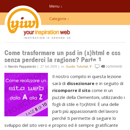
Menu ↓
Categorie ↓
Come trasformare un psd in (x)html e css
senza perderci la ragione? Parte 1
48
commenti
di
Nando Pappalardo
|
27 Set 2009
|
in:
Guide
,
Tutorial
,
Web
,
Xhtml & Css
Il nostro compito in questa lezione
sarà di
dissezionare
e in seguito di
ricomporre il sito
come in un
puzzle della Clementoni, utilizzando i
fogli di stile e l’(x)html. È una delle
parti più appassionanti del lavoro
perché ti permette di seguire lo
sviluppo del sito vero e proprio ed è sempre gratificante