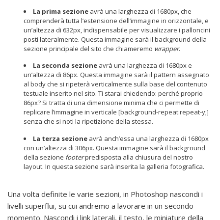
La prima sezione
avrà una larghezza di 1680px, che
comprenderà tutta l’estensione dell’immagine in orizzontale, e
un’altezza di 632px, indispensabile per visualizzare i palloncini
posti lateralmente. Questa immagine sarà il background della
sezione principale del sito che chiameremo
wrapper
.
La seconda sezione
avrà una larghezza di 1680px e
un’altezza di 86px. Questa immagine sarà il pattern assegnato
al body che si ripeterà verticalmente sulla base del contenuto
testuale inserito nel sito. Ti starai chiedendo: perché proprio
86px? Si tratta di una dimensione minima che ci permette di
replicare l’immagine in verticale [background-repeat:repeat-y;]
senza che si noti la ripetizione della stessa.
La terza sezione
avrà anch’essa una larghezza di 1680px
con un’altezza di 306px. Questa immagine sarà il background
della sezione
footer
predisposta alla chiusura del nostro
layout. In questa sezione sarà inserita la galleria fotografica.
Una volta definite le varie sezioni, in Photoshop nascondi i
livelli superflui, su cui andremo a lavorare in un secondo
momento. Nascondi i link laterali, il testo, le miniature della