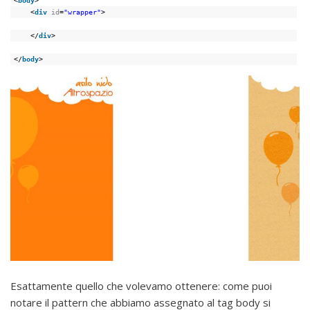
<
body
>
<
div
id
=
"wrapper"
>
</
div
>
</
body
>
Esattamente quello che volevamo ottenere: come puoi
notare il pattern che abbiamo assegnato al tag body si