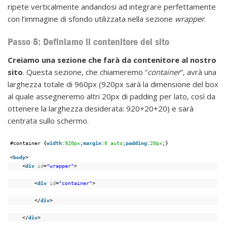
ripete verticalmente andandosi ad integrare perfettamente
con l’immagine di sfondo utilizzata nella sezione
wrapper
.
Passo 5: Definiamo il contenitore del sito
Creiamo una sezione che farà da contenitore al nostro
sito
. Questa sezione, che chiameremo “
container
”, avrà una
larghezza totale di 960px (920px sarà la dimensione del box
al quale assegneremo altri 20px di padding per lato, così da
ottenere la larghezza desiderata: 920+20+20) e sarà
centrata sullo schermo.
#container {
width
:
920px
;
margin
:
0
auto
;
padding
:
20px
;}
<
body
>
<
div
id
=
"wrapper"
>
<
div
id
=
"container"
>
</
div
>
</
div
>