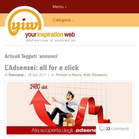
Menu ↓
Categorie ↓
Articoli Taggati ‘annunci’
L’Adsensei: all for a click
di
Francesca
|
28 Apr 2011
|
in:
Pensieri e Parole
,
Web Obsession
22
commenti