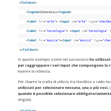
<
fieldset
>
<
legend
>Interessi</
legend
>
<
label
for
=
"arte"
> <
input
id
=
"arte"
type
=
"checkb
<
label
for
=
"tecnologia"
> <
input
id
=
"tecnologia"
<
label
for
=
"musica"
><
input
id
=
"musica"
type
=
"che
</
fieldset
>
In questo esempio (come nel successivo)
ho utilizzat
per raggruppare i vari input che compongono la r
inserire la richiesta.
Per chiarire la scelta di utilizzo tra checkbox e radio-b
utilizzati per selezionare nessuna, una o più voci
, 
quando è possibile selezionare obbligatoriamente 
singola).
<
fieldset
>