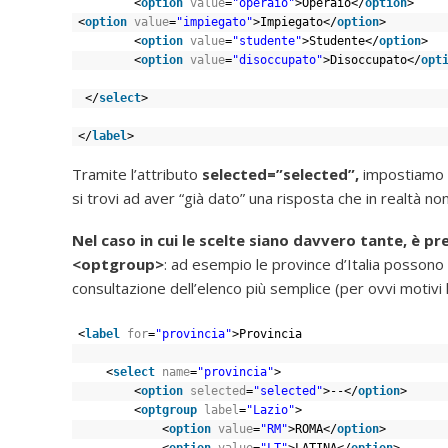
<
option
value
=
"operaio"
>Operaio</
option
>
<
option
value
=
"impiegato"
>Impiegato</
option
>
<
option
value
=
"studente"
>Studente</
option
>
<
option
value
=
"disoccupato"
>Disoccupato</
opt
</
select
>
</
label
>
Tramite l’attributo
selected=”selected”,
impostiamo u
si trovi ad aver “già dato” una risposta che in realtà non
Nel caso in cui le scelte siano davvero tante, è pre
<optgroup>
: ad esempio le province d’Italia possono
consultazione dell’elenco più semplice (per ovvi motivi 
<
label
for
=
"provincia"
>Provincia
<
select
name
=
"provincia"
>
<
option
selected
=
"selected"
>--</
option
>
<
optgroup
label
=
"Lazio"
>
<
option
value
=
"RM"
>ROMA</
option
>