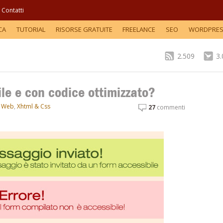
Contatti
CA
TUTORIAL
RISORSE GRATUITE
FREELANCE
SEO
WORDPRE
2.509
3
le e con codice ottimizzato?
,
Web
,
Xhtml & Css
27
commenti