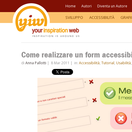
Home
Autori
Diventa un Autore
SVILUPPO
ACCESSIBILITÀ
GRAFI
Come realizzare un form accessibi
di
Anna Pallotti
|
8 Mar 2011
|
in:
Accessibilità
,
Tutorial
,
Usabilità