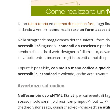
Dopo
tanta teoria
ed
esempi di cosa non fare
, oggi fi
andando a vedere
come realizzare un form accessib
Nella stragrande maggioranza dei casi infatti, i form c
accessibilità
riguardo i
comandi da tastiera
e per l
sembra che anche il web-designer più illuminato, davant
inevitabilmente a incarcerare gli innocenti campi di input a
Eppure è possibile,
con molto meno codice e qualche
accessibile, standard
e volendo, anche accattivante
Avvertenze sul codice
Nell’esempio uso xHTML Strict
, per cui eventuali t
stesso modo saranno chiusi i campi input <input … /> e
checked valorizzato, quindi checked=”checked”;
se uti