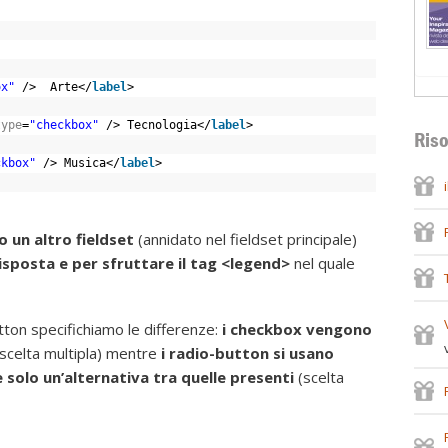
ox"
/>  Arte</
label
>
type
=
"checkbox"
/> Tecnologia</
label
>
Riso
ckbox"
/> Musica</
label
>
o un altro fieldset
(annidato nel fieldset principale)
isposta e per sfruttare il tag <legend>
nel quale
utton specifichiamo le differenze:
i checkbox vengono
(scelta multipla) mentre
i radio-button si usano
solo un’alternativa tra quelle presenti
(scelta