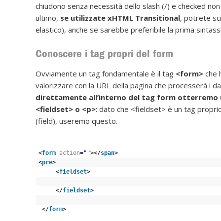
chiudono senza necessità dello slash (/) e checked non
ultimo,
se utilizzate xHTML Transitional
, potrete s
elastico), anche se sarebbe preferibile la prima sintass
Conoscere i tag propri del form
Ovviamente un tag fondamentale è il tag
<form>
che 
valorizzare con la URL della pagina che processerà i da
direttamente all’interno del tag form otterremo u
<fieldset> o <p>
: dato che <fieldset> è un tag propr
(field), useremo questo.
<
form
action
=
""
></
span
>
<
pre
>
<
fieldset
>
</
fieldset
>
</
form
>