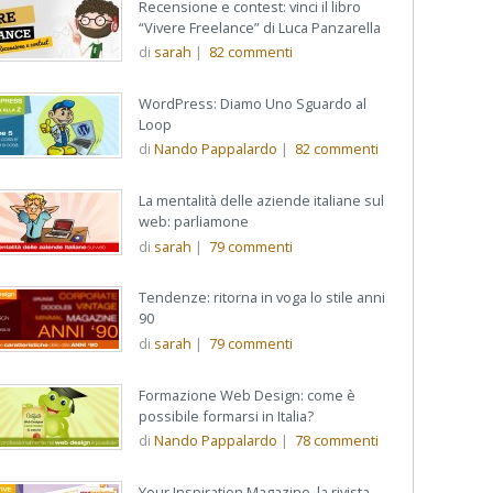
Recensione e contest: vinci il libro
“Vivere Freelance” di Luca Panzarella
di
sarah
|
82
commenti
WordPress: Diamo Uno Sguardo al
Loop
di
Nando Pappalardo
|
82
commenti
La mentalità delle aziende italiane sul
web: parliamone
di
sarah
|
79
commenti
Tendenze: ritorna in voga lo stile anni
90
di
sarah
|
79
commenti
Formazione Web Design: come è
possibile formarsi in Italia?
di
Nando Pappalardo
|
78
commenti
Your Inspiration Magazine, la rivista