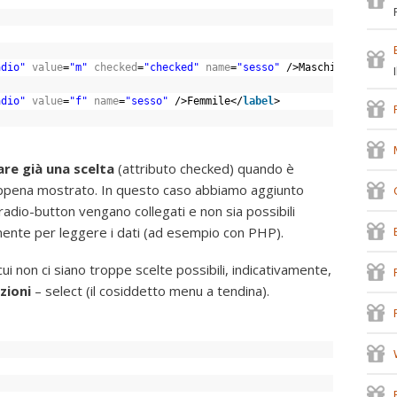
adio"
value
=
"m"
checked
=
"checked"
name
=
"sesso"
/>Maschile</
label
adio"
value
=
"f"
name
=
"sesso"
/>Femmile</
label
>
nare già una scelta
(attributo checked) quando è
appena mostrato. In questo caso abbiamo aggiunto
 radio-button vengano collegati e non sia possibili
lmente per leggere i dati (ad esempio con PHP).
cui non ci siano troppe scelte possibili, indicativamente,
pzioni
– select (il cosiddetto menu a tendina).