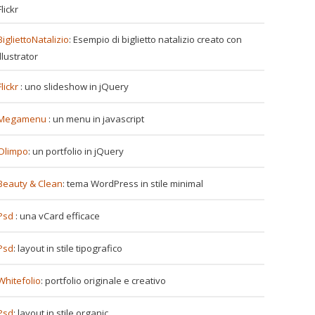
Flickr
BigliettoNatalizio
: Esempio di biglietto natalizio creato con
>
Illustrator
Flickr
: uno slideshow in jQuery
Megamenu
: un menu in javascript
Olimpo
: un portfolio in jQuery
Beauty & Clean
: tema WordPress in stile minimal
Psd
: una vCard efficace
Psd
: layout in stile tipografico
Whitefolio
: portfolio originale e creativo
Psd
: layout in stile organic