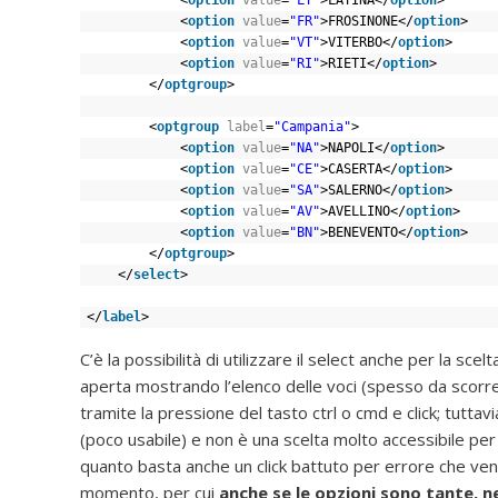
<
option
value
=
"LT"
>LATINA</
option
>
<
option
value
=
"FR"
>FROSINONE</
option
>
<
option
value
=
"VT"
>VITERBO</
option
>
<
option
value
=
"RI"
>RIETI</
option
>
</
optgroup
>
<
optgroup
label
=
"Campania"
>
<
option
value
=
"NA"
>NAPOLI</
option
>
<
option
value
=
"CE"
>CASERTA</
option
>
<
option
value
=
"SA"
>SALERNO</
option
>
<
option
value
=
"AV"
>AVELLINO</
option
>
<
option
value
=
"BN"
>BENEVENTO</
option
>
</
optgroup
>
</
select
>
</
label
>
C’è la possibilità di utilizzare il select anche per la sce
aperta mostrando l’elenco delle voci (spesso da scorr
tramite la pressione del tasto ctrl o cmd e click; tutt
(poco usabile) e non è una scelta molto accessibile per
quanto basta anche un click battuto per errore che ven
momento, per cui
anche se le opzioni sono tante, nel