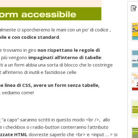
nalmente ci sporcheremo le mani con un po’ di codice ,
ile e con codice standard
.
he troviamo in giro
non rispettano le regole di
o più vengono
impaginati all’interno di tabelle
:
i a un form abbia una sorta di blocco che lo costringe
ll’interno di inutili e fastidiose celle.
 linea di CSS, avere un form senza tabelle,
… vediamo come!
ag “a capo” saranno scritti in questo modo <br />, allo
 i checkbox o i radio-button conterranno l’attributo
lizzate HTML
dovreste saperlo che <br> e <input … > si