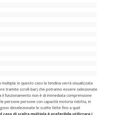
lta multipla: in questo caso la tendina verrà visualizzata
ere tramite scroll-bar) che potranno essere selezionate
avia il funzionamento non è di immediata comprensione
 le persone persone con capacità motoria ridotta, in
gono deselezionate le scelte fatte fino a quel
 caso di scelta multipla è preferibile utilizzare i