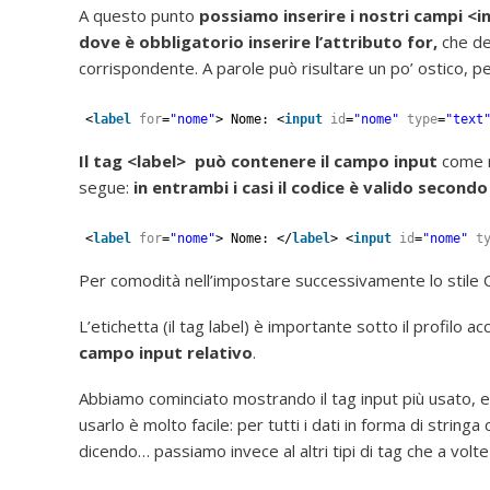
A questo punto
possiamo inserire i nostri campi <i
dove è obbligatorio inserire l’attributo for,
che dev
corrispondente. A parole può risultare un po’ ostico, 
<
label
for
=
"nome"
> Nome: <
input
id
=
"nome"
type
=
"text
Il tag <label> può contenere il campo input
come n
segue:
in entrambi i casi il codice è valido second
<
label
for
=
"nome"
> Nome: </
label
> <
input
id
=
"nome"
t
Per comodità nell’impostare successivamente lo stile CS
L’etichetta (il tag label) è importante sotto il profilo a
campo input relativo
.
Abbiamo cominciato mostrando il tag input più usato, 
usarlo è molto facile: per tutti i dati in forma di stri
dicendo… passiamo invece al altri tipi di tag che a vol