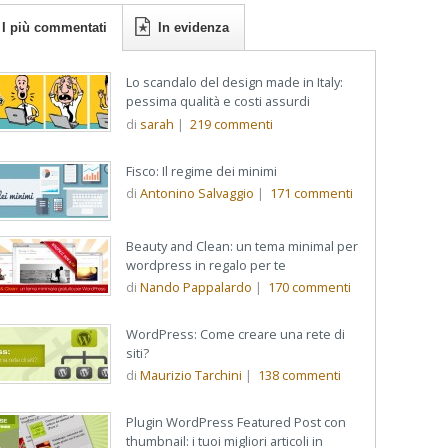
I più commentati
In evidenza
Lo scandalo del design made in Italy:
pessima qualità e costi assurdi
di
sarah
|
219
commenti
Fisco: Il regime dei minimi
di
Antonino Salvaggio
|
171
commenti
Beauty and Clean: un tema minimal per
wordpress in regalo per te
di
Nando Pappalardo
|
170
commenti
WordPress: Come creare una rete di
siti?
di
Maurizio Tarchini
|
138
commenti
Plugin WordPress Featured Post con
thumbnail: i tuoi migliori articoli in