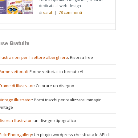
dedicata al web design
di
sarah
|
78
commenti
rse Gratuite
illustrazioni per il settore alberghiero
: Risorsa free
Forme vettoriali
: Forme vettoriali in formato AI
Trame di Illustrator
: Colorare un disegno
Vintage Illustrator
: Pochi trucchi per realizzare immagini
vintage
Risorsa Illustrator
: un disegno tipografico
FlickrPhotogallery
: Un plugin wordpress che sfrutta le API di