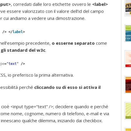
nput>
, corredati dalle loro etichette ovvero le
<label>
e essere valorizzato con il valore dell’id del campo
per cui andiamo a vedere una dimostrazione.
"
/> </
label
>
ell’esempio precedente,
o esserne separato
come
o gli standard del w3c
.
ype
=
"text"
/>
S, io preferisco la prima alternativa.
ccessibilità perché
cliccando su di esso si attiva il
e cioè <input type=”text” />; decidere quando e perché
nga come nome, cognome, numero di telefono, e-mail e via
te innescano qualche dilemma, iniziando dai checkbox.