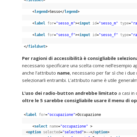
<
legend
>Sesso</
legend
>
<
label
for
=
"sesso_m"
><
input
id
=
"sesso_m"
type
=
"r
<
label
for
=
"sesso_f"
><
input
id
=
"sesso_f"
type
=
"r
</
fieldset
>
Per ragioni di accessibilità è consigliabile selezio
necessario specificare una scelta come nell’esempio 
anche l’attributo
name
, necessario per far sì che i due
selezionarli entrambi. L’attributo name è utile genera
L’uso dei radio-button andrebbe limitato
a casi in 
oltre le 5 sarebbe consigliabile usare il menu di o
<
label
for
=
"occupazione"
>Occupazione
<
select
name
=
"occupazione"
>
<
option
selected
=
"selected"
>--</
option
>