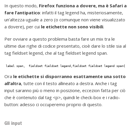
In questo modo,
Firefox funziona a dovere, ma è Safari a
fare l’antipatico
: infatti il tag legend ha, misteriosamente,
un’altezza uguale a zero (o comunque non viene visualizzato
a dovere), per cui
le etichette non sono visibili
.
Per ovviare a questo problema basta fare un mix tra le
ultime due righe di codice presentato, cioè dare lo stile sia al
tag fieldset legend, che al tag fieldset legend span.
label span,  fieldset fieldset legend,fieldset fieldset legend span{flo
Ora
le etichette si disporranno esattamente una sotto
all’altra
, tutte con il testo allineato a destra. Anche i tag
input saranno più o meno in posizione, eccezion fatta per ciò
che è contenuto dal tag <p>, quindi le check-box e i radio-
button: adesso ci occuperemo proprio di questo.
Gli input