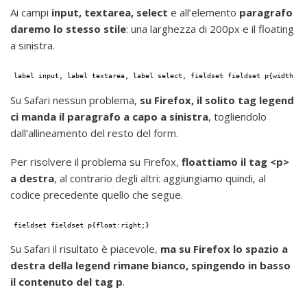
Ai campi
input, textarea, select
e all’elemento
paragrafo
daremo lo stesso stile
: una larghezza di 200px e il floating
a sinistra.
label input, label textarea, label select, fieldset fieldset p{width:20
Su Safari nessun problema,
su Firefox, il solito tag legend
ci manda il paragrafo a capo a sinistra
, togliendolo
dall’allineamento del resto del form.
Per risolvere il problema su Firefox,
floattiamo il tag <p>
a destra
, al contrario degli altri: aggiungiamo quindi, al
codice precedente quello che segue.
fieldset fieldset p{float:right;}
Su Safari il risultato è piacevole,
ma su Firefox lo spazio a
destra della legend rimane bianco, spingendo in basso
il contenuto del tag p
.