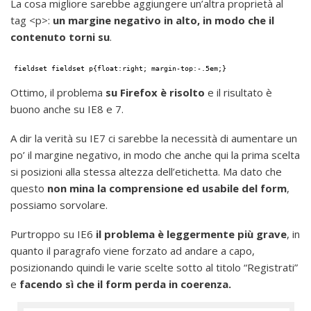
La cosa migliore sarebbe aggiungere un’altra proprietà al
tag <p>:
un margine negativo in alto, in modo che il
contenuto torni su
.
fieldset fieldset p{float:right; margin-top:-.5em;}
Ottimo, il problema
su
Firefox è risolto
e il risultato è
buono anche su IE8 e 7.
A dir la verità su IE7 ci sarebbe la necessità di aumentare un
po’ il margine negativo, in modo che anche qui la prima scelta
si posizioni alla stessa altezza dell’etichetta. Ma dato che
questo
non mina la comprensione ed usabile del form
,
possiamo sorvolare.
Purtroppo su IE6
il problema è leggermente più grave
, in
quanto il paragrafo viene forzato ad andare a capo,
posizionando quindi le varie scelte sotto al titolo “Registrati”
e
facendo sì che il form perda in coerenza.