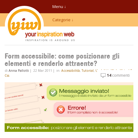
Menu ↓
Categorie ↓
Form accessibile: come posizionare gli
elementi e renderlo attraente?
di
Anna Pallotti
|
22 Mar 2011
|
in:
Accessibilità
,
Tutorial
,
Usabilità
,
Web
,
Xhtml &
14
commenti
Css