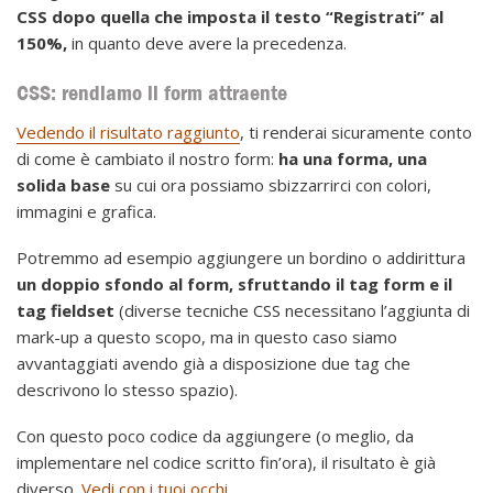
CSS dopo quella che imposta il testo “Registrati” al
150%,
in quanto deve avere la precedenza.
CSS: rendiamo il form attraente
Vedendo il risultato raggiunto
, ti renderai sicuramente conto
di come è cambiato il nostro form:
ha una forma, una
solida base
su cui ora possiamo sbizzarrirci con colori,
immagini e grafica.
Potremmo ad esempio aggiungere un bordino o addirittura
un doppio sfondo al form, sfruttando il tag form e il
tag fieldset
(diverse tecniche CSS necessitano l’aggiunta di
mark-up a questo scopo, ma in questo caso siamo
avvantaggiati avendo già a disposizione due tag che
descrivono lo stesso spazio).
Con questo poco codice da aggiungere (o meglio, da
implementare nel codice scritto fin’ora), il risultato è già
diverso.
Vedi con i tuoi occhi
.