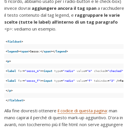
ti ricordo, abbiamo usato per i radio-button e le check-box)
invece dovrai
aggiungere ancora il tag span
a racchiudere
il testo contenuto dal tag legend, e
raggruppare le varie
scelte (tutte le label) all’interno di un tag paragrafo
<p>: vediamo un esempio.
<
fieldset
>
<
legend
><
span
>Sesso:</
span
></
legend
>
<
p
>
<
label
for
=
"sesso_m"
><
input
type
=
"radio"
value
=
"m"
checked
=
"checked"
ta
<
label
for
=
"sesso_f"
><
input
type
=
"radio"
value
=
"f"
tabindex
=
"3"
/>Femmi
</
p
>
</
fieldset
>
Alla fine dovresti ottenere
il codice di questa pagina
: man
mano capirai il perché di questo mark-up aggiuntivo. D’ora in
avanti, non toccheremo più il file html: non serve aggiungere