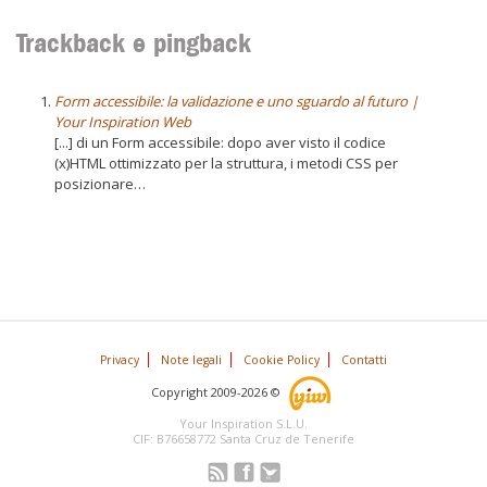
Trackback e pingback
Form accessibile: la validazione e uno sguardo al futuro |
Your Inspiration Web
[...] di un Form accessibile: dopo aver visto il codice
(x)HTML ottimizzato per la struttura, i metodi CSS per
posizionare…
Privacy
Note legali
Cookie Policy
Contatti
Copyright 2009-2026 ©
Your Inspiration S.L.U.
CIF: B76658772 Santa Cruz de Tenerife
Iscriviti ai Feed
Segui YIW anche su
Seguici su Twitter