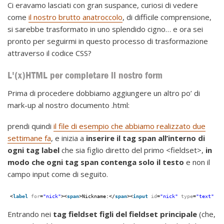
Ci eravamo lasciati con gran suspance, curiosi di vedere
come
il nostro brutto anatroccolo
, di difficile comprensione,
si sarebbe trasformato in uno splendido cigno… e ora sei
pronto per seguirmi in questo processo di trasformazione
attraverso il codice CSS?
L'(x)HTML per completare il nostro form
Prima di procedere dobbiamo aggiungere un altro po’ di
mark-up al nostro documento .html:
prendi quindi
il file di esempio che abbiamo realizzato due
settimane fa
, e inizia a
inserire il tag span all’interno di
ogni tag label
che sia figlio diretto del primo <fieldset>,
in
modo che ogni tag span contenga solo il testo
e non il
campo input come di seguito.
<
label
for
=
"nick"
><
span
>Nickname:</
span
><
input
id
=
"nick"
type
=
"text"
/>
Entrando nei
tag fieldset figli del fieldset principale
(che,