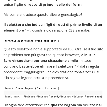
unico figlio diretto di primo livello del form
.
Ma come si traduce questo albero genealogico?
Il selettore che indica i figli diretti di primo livello di un
elemento è “>”
, quindi la dichiarazione CSS sarebbe:
form>fieldset>legend {font-size:150%;}
Questo selettore non è supportato da IE6. Ora, se il tuo sito
ha problemi ben più gravi con questo browser,
è inutile
fare virtuosismi per una situazione simile
. In caso
contrario basterebbe eliminare il selettore “>” dalla regola
precedente eaggiungere una dichiarazione font-size:100%
alla regola legend scritta in precedenza.
form fieldset legend {font-size:150%;}
label span,  fieldset fieldset legend,fieldset fieldset legend span{flo
Bisogna fare attenzione che
questa regola sia scritta nel