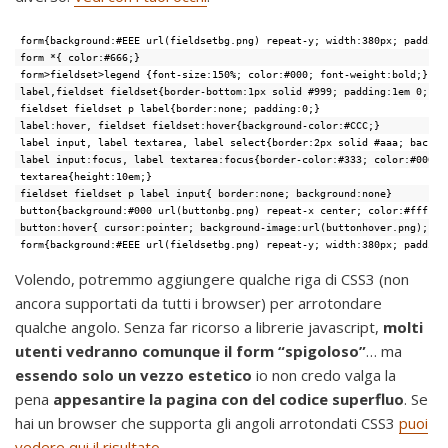
form{background:#EEE url(fieldsetbg.png) repeat-y; width:380px; padding
form *{ color:#666;}
form>fieldset>legend {font-size:150%; color:#000; font-weight:bold;}
label,fieldset fieldset{border-bottom:1px solid #999; padding:1em 0; ma
fieldset fieldset p label{border:none; padding:0;}
label:hover, fieldset fieldset:hover{background-color:#CCC;}
label input, label textarea, label select{border:2px solid #aaa; backgr
label input:focus, label textarea:focus{border-color:#333; color:#000; 
textarea{height:10em;}
fieldset fieldset p label input{ border:none; background:none}
button{background:#000 url(buttonbg.png) repeat-x center; color:#fff;te
button:hover{ cursor:pointer; background-image:url(buttonhover.png); bo
form{background:#EEE url(fieldsetbg.png) repeat-y; width:380px; padding
Volendo, potremmo aggiungere qualche riga di CSS3 (non
ancora supportati da tutti i browser) per arrotondare
qualche angolo. Senza far ricorso a librerie javascript,
molti
utenti vedranno comunque il form “spigoloso”
… ma
essendo solo un vezzo estetico
io non credo valga la
pena
appesantire la pagina con del codice superfluo
. Se
hai un browser che supporta gli angoli arrotondati CSS3
puoi
vedere qui il risultato
.