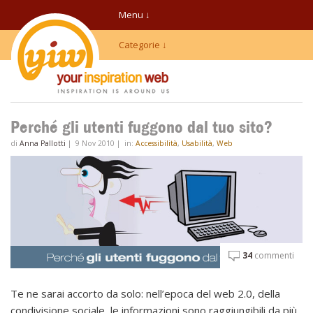
Menu ↓
Categorie ↓
Perché gli utenti fuggono dal tuo sito?
di
Anna Pallotti
|
9 Nov 2010
|
in:
Accessibilità
,
Usabilità
,
Web
34
commenti
Te ne sarai accorto da solo: nell’epoca del web 2.0, della
condivisione sociale, le informazioni sono raggiungibili da più