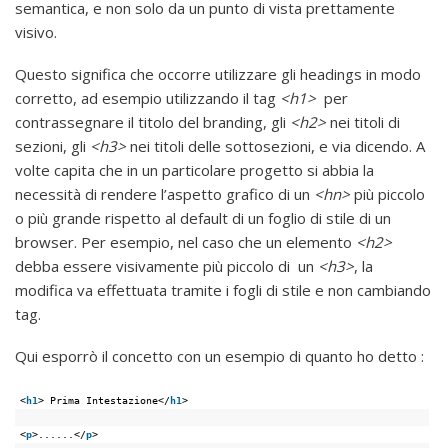
semantica, e non solo da un punto di vista prettamente
visivo.
Questo significa che occorre utilizzare gli headings in modo
corretto, ad esempio utilizzando il tag
<h1>
per
contrassegnare il titolo del branding, gli
<h2>
nei titoli di
sezioni, gli
<h3>
nei titoli delle sottosezioni, e via dicendo. A
volte capita che in un particolare progetto si abbia la
necessità di rendere l’aspetto grafico di un
<hn>
più piccolo
o più grande rispetto al default di un foglio di stile di un
browser. Per esempio, nel caso che un elemento
<h2>
debba essere visivamente più piccolo di un
<h3>
, la
modifica va effettuata tramite i fogli di stile e non cambiando
tag.
Qui esporrò il concetto con un esempio di quanto ho detto :
<
h1
> Prima Intestazione</
h1
>
<
p
>......</
p
>