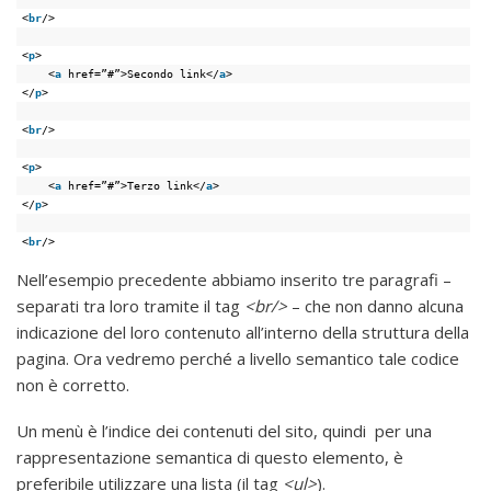
<
br
/>
<
p
>
<
a
href=”#”>Secondo link</
a
>
</
p
>
<
br
/>
<
p
>
<
a
href=”#”>Terzo link</
a
>
</
p
>
<
br
/>
Nell’esempio precedente abbiamo inserito tre paragrafi –
separati tra loro tramite il tag
<br/>
– che non danno alcuna
indicazione del loro contenuto all’interno della struttura della
pagina. Ora vedremo perché a livello semantico tale codice
non è corretto.
Un menù è l’indice dei contenuti del sito, quindi per una
rappresentazione semantica di questo elemento, è
preferibile utilizzare una lista (il tag
<ul>
).