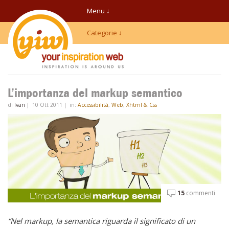
Menu ↓
Categorie ↓
L’importanza del markup semantico
di
Ivan
|
10 Ott 2011
|
in:
Accessibilità
,
Web
,
Xhtml & Css
15
commenti
“Nel markup, la semantica riguarda il significato di un