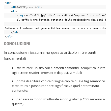
<
dl
>
<
dt
>CAFF&Egrave;</
dt
>
<
dd
>
<
img
src=”caffè.jpg” alt=”tazza di caff&egrave;” width=”130” he
Il caffè è una bevanda ottenuta dalla macinazione dei semi di a
Sebbene all'interno del genere Coffea siano identificate e descritte ol
</
dd
>
</
dl
>
CONCLUSIONI
In conclusione riassumiamo questo articolo in tre punti
fondamentali:
strutturare un sito con elementi semantici semplifica la vita
agli screen reader, browser e dispositivi mobili;
prima di editare codice bisogna capire quale tag semantico
e strutturale possa rendere significativo quel determinato
contenuto;
pensare in modo strutturale e non grafico (i CSS servono a
questo).