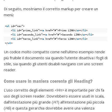
Di seguito, mostriamo il corretto markup per creare un
menù:
<
ul
id=“nav”>
<
li
id=”primo_link”><
a
href=”#”>Primo LINK</
a
></
li
>
<
li
id=”secondo_link”><
a
href=”#”>Secondo LINK</
a
></
li
>
<
li
id=”terzo_link”><
a
href=”#”>Terzo LINK</
a
></
li
>
</
ul
>
Un codice molto compatto come nell’ultimo esempio rende
più fruibile il documento sia quando l’utente disattiva i fogli di
stile, sia quando gli utenti disabili navigano con uno screen
reader.
Come usare in maniera coerente gli Heading?
L’uso corretto degli elementi
<Hn>
è importante per chi fa
uso degli screen reader. Dovrebbero essere usati in scala,
dall’intestazione più grande (
H1
) all’intestazione più piccola
(
H6
) e questa gerarchia dovrebbe avere una valenza