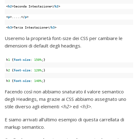
<
h2
>Seconda Intestazione</
h2
>
<
p
>.....</
p
>
<
h3
>Terza Intestazione</
h3
>
Useremo la proprietà font-size dei CSS per cambiare le
dimensioni di default degli headings.
h
1
{
font-size
: 
150%
;}
h
2
{
font-size
: 
120%
;}
h
3
{
font-size
: 
140%
;}
Facendo così non abbiamo snaturato il valore semantico
degli Headings, ma grazie ai CSS abbiamo assegnato uno
stile diverso agli elementi
<h2>
ed
<h3>
.
E siamo arrivati all’ultimo esempio di questa carrellata di
markup semantico.