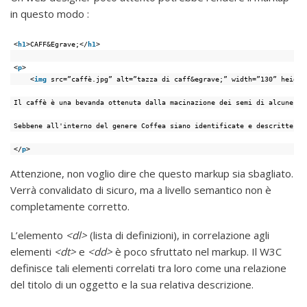
in questo modo :
<
h1
>CAFF&Egrave;</
h1
>
<
p
>
<
img
src=”caffè.jpg” alt=”tazza di caff&egrave;” width=”130” height
Il caffè è una bevanda ottenuta dalla macinazione dei semi di alcune sp
Sebbene all'interno del genere Coffea siano identificate e descritte ol
</
p
>
Attenzione, non voglio dire che questo markup sia sbagliato.
Verrà convalidato di sicuro, ma a livello semantico non è
completamente corretto.
L’elemento
<dl>
(lista di definizioni), in correlazione agli
elementi
<dt>
e
<dd>
è poco sfruttato nel markup. Il W3C
definisce tali elementi correlati tra loro come una relazione
del titolo di un oggetto e la sua relativa descrizione.