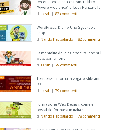
Recensione e contest: vinci il libro
“Vivere Freelance” di Luca Panzarella
di
sarah
|
82
commenti
WordPress: Diamo Uno Sguardo al
Loop
di
Nando Pappalardo
|
82
commenti
La mentalità delle aziende italiane sul
web: parliamone
di
sarah
|
79
commenti
Tendenze: ritorna in voga lo stile anni
90
di
sarah
|
79
commenti
Formazione Web Design: come è
possibile formarsi in Italia?
di
Nando Pappalardo
|
78
commenti
Your Inspiration Magazine, la rivista