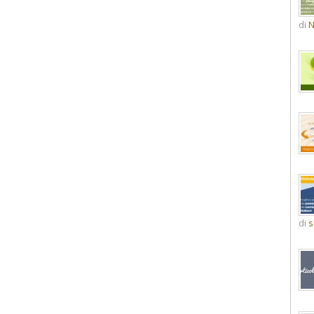
di
N
di
s