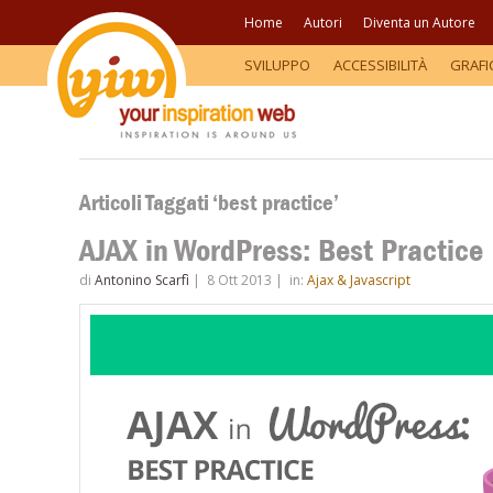
Home
Autori
Diventa un Autore
SVILUPPO
ACCESSIBILITÀ
GRAFI
Articoli Taggati ‘best practice’
AJAX in WordPress: Best Practice
di
Antonino Scarfì
|
8 Ott 2013
|
in:
Ajax & Javascript