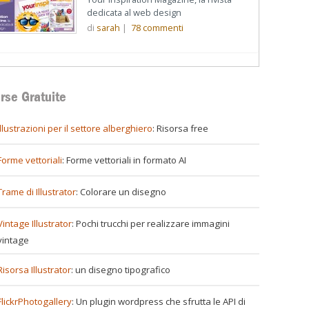
dedicata al web design
di
sarah
|
78
commenti
rse Gratuite
illustrazioni per il settore alberghiero
: Risorsa free
Forme vettoriali
: Forme vettoriali in formato AI
Trame di Illustrator
: Colorare un disegno
Vintage Illustrator
: Pochi trucchi per realizzare immagini
vintage
Risorsa Illustrator
: un disegno tipografico
FlickrPhotogallery
: Un plugin wordpress che sfrutta le API di