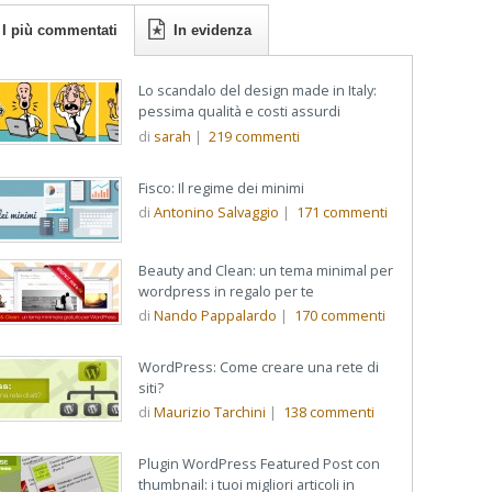
I più commentati
In evidenza
Lo scandalo del design made in Italy:
pessima qualità e costi assurdi
di
sarah
|
219
commenti
Fisco: Il regime dei minimi
di
Antonino Salvaggio
|
171
commenti
Beauty and Clean: un tema minimal per
wordpress in regalo per te
di
Nando Pappalardo
|
170
commenti
WordPress: Come creare una rete di
siti?
di
Maurizio Tarchini
|
138
commenti
Plugin WordPress Featured Post con
thumbnail: i tuoi migliori articoli in