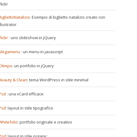
Flickr
BigliettoNatalizio
: Esempio di biglietto natalizio creato con
Illustrator
Flickr
: uno slideshow in jQuery
Megamenu
: un menu in javascript
Olimpo
: un portfolio in jQuery
Beauty & Clean
: tema WordPress in stile minimal
Psd
: una vCard efficace
Psd
: layout in stile tipografico
Whitefolio
: portfolio originale e creativo
Psd
: layout in stile organic