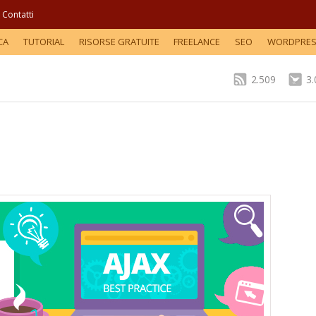
Contatti
CA
TUTORIAL
RISORSE GRATUITE
FREELANCE
SEO
WORDPRE
2.509
3