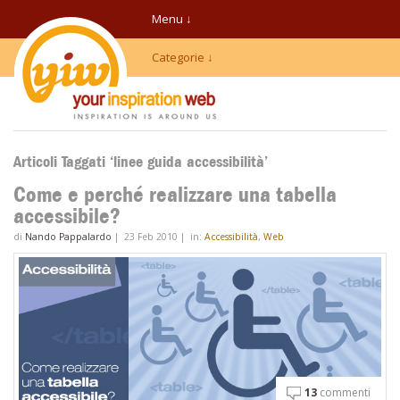
Menu ↓
Categorie ↓
Articoli Taggati ‘linee guida accessibilità’
Come e perché realizzare una tabella
accessibile?
di
Nando Pappalardo
|
23 Feb 2010
|
in:
Accessibilità
,
Web
13
commenti