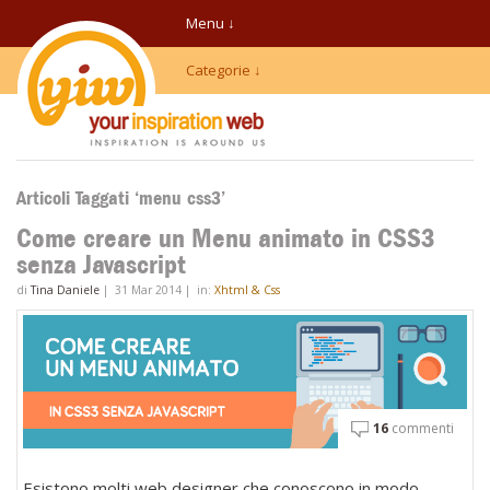
Menu ↓
Categorie ↓
Articoli Taggati ‘menu css3’
Come creare un Menu animato in CSS3
senza Javascript
di
Tina Daniele
|
31 Mar 2014
|
in:
Xhtml & Css
16
commenti
Esistono molti web designer che conoscono in modo