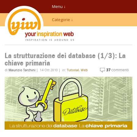
Menu ↓
Categorie ↓
La strutturazione dei database (1/3): La
chiave primaria
37
commenti
di
Maurizio Tarchini
|
14 Ott 2010
|
in:
Tutorial
,
Web