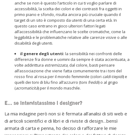
anche se non è questo l’articolo in cui ti voglio parlare di
accessibilità, la scelta dei colori e dei contrasti fra oggetti in
primo piano e sfondo, risulta ancora più cruciale quando il
target di un sito è composto da utenti di una certa età. In
questo caso entrano in gioco ulteriori fattori legati
all’accessibilità che influenzano le scelte cromatiche, come la
leggibilità e le problematiche relative alle carenze visive o alle
disabilità degli utenti.
il genere degli utenti
: la sensibilità nei confronti delle
differenze fra donne e uomini da sempre è stata accentuata, a
volte addirittura
estremizzata
, dal colore, basti pensare
all’associazione che viene fatta comunemente tra i toni del
rosso fino al rosa per il mondo femminile (colori
caldi-tiepidi
) e
quelli dei toni di blu fino all’azzurro (toni
freddi
) o al grigio
(
acromaticità
) per il mondo maschile.
E… se intervistassimo i designer?
La mia indagine però non si è fermata all’analisi di siti web e
di articoli scientifici e di libri e di riviste di design…bensì
armata di carta e penna, ho deciso di rafforzare le mie