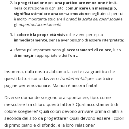
la
progettazione
per
una particolare emozione
è insita
nella costruzione di ogni sito:
comunicare un messaggio
,
significa
stimolare una certa emozione
negli utenti, per cui
è molto importante studiare il
brand
, la
scelta dei colori sociali
e
gli
opportuni accostamenti;
il
colore è la proprietà visiva
che viene percepita
immediatamente
, senza aver bisogno di essere interpretata;
i fattori più importanti sono gli
accostamenti di colore
, l’uso
di
immagini
appropriate e dei
font
.
Insomma, dalla nostra abbiamo la certezza granitica che
questi fattori sono davvero
fondamentali
per costruire
pagine per emozionare. Ma non è ancora finita!
Diverse domande sorgono ora spontanee, tipo: come
mescolare tra di loro questi fattori? Quali accostamenti di
colore scegliere? Quali colori devono arrivare prima di altri a
seconda del sito da progettare? Quali devono essere i colori
di primo piano e di sfondo, e la loro relazione?