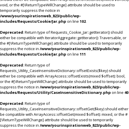
void, or the #[\ReturnTypeWillChange] attribute should be used to
temporarily suppress the notice in
/www/yourinspirationweb_823/public/wp-
includes/Requests/Cookie/Jar.php
on line
102
Deprecated
: Return type of Requests_Cookie_Jar::getIterator() should
either be compatible with IteratorAggregate::getIterator(): Traversable, or
the #[\ReturnTypeWillChange] attribute should be used to temporarily
suppress the notice in
/www/yourinspirationweb_823/public/wp-
includes/Requests/Cookie/Jar.php
on line
111
Deprecated
: Return type of
Requests_Utility_CaseInsensitiveDictionary::offsetExists($key) should
either be compatible with ArrayAccess::offsetExists(mixed $offset): bool,
or the #[\ReturnTypeWillChange] attribute should be used to temporarily
suppress the notice in
/www/yourinspirationweb_823/public/wp-
includes/Requests/Utility/CaseInsensitiveDictionary.php
on line
40
Deprecated
: Return type of
Requests_Utility_CaseInsensitiveDictionary::offsetGet($key) should either
be compatible with ArrayAccess::offsetGet(mixed $offset): mixed, or the #
[\ReturnTypeWillChange] attribute should be used to temporarily
suppress the notice in
/www/yourinspirationweb_823/public/wp-