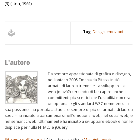
[3] (Itten, 1961).
Tag
:
Design
,
emozioni
L'autore
Da sempre appassionata di grafica e disegno,
nel lontano 2005 Emanuela Pitassi iniziò -
armata di laurea triennale - a sviluppare siti
web (mavà?) cercando di far capire anche ai
committenti più scettici che l'usabilità non era
un optional e gli standard W3C nemmeno. La
sua passione l'ha portata a studiare sempre di più e - armata di laurea
spec. - ha iniziato a barcamenarsi nell'emotional web, nel social web, e
nel semantic web. Ultimamente ha iniziato a sviluppare ebook e non le
dispiace per nulla HTML5 e jQuery.
Sito web dell'autore
| Altri articoli scritti da
Manuintheweb