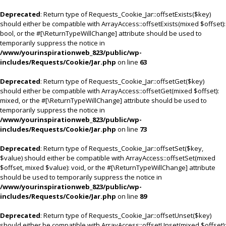
Deprecated
: Return type of Requests_Cookie_Jar::offsetExists($key)
should either be compatible with ArrayAccess::offsetExists(mixed $offset):
bool, or the #[\ReturnTypeWillChange] attribute should be used to
temporarily suppress the notice in
/www/yourinspirationweb_823/public/wp-
includes/Requests/Cookie/Jar.php
on line
63
Deprecated
: Return type of Requests_Cookie_Jar::offsetGet($key)
should either be compatible with ArrayAccess::offsetGet(mixed $offset):
mixed, or the #[\ReturnTypeWillChange] attribute should be used to
temporarily suppress the notice in
/www/yourinspirationweb_823/public/wp-
includes/Requests/Cookie/Jar.php
on line
73
Deprecated
: Return type of Requests_Cookie_Jar::offsetSet($key,
$value) should either be compatible with ArrayAccess::offsetSet(mixed
$offset, mixed $value): void, or the #[\ReturnTypeWillChange] attribute
should be used to temporarily suppress the notice in
/www/yourinspirationweb_823/public/wp-
includes/Requests/Cookie/Jar.php
on line
89
Deprecated
: Return type of Requests_Cookie_Jar::offsetUnset($key)
should either be compatible with ArrayAccess::offsetUnset(mixed $offset):