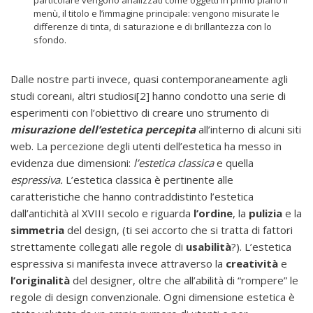
particolare vengono analizzati come oggetti in primo piano il
menù, il titolo e l’immagine principale: vengono misurate le
differenze di tinta, di saturazione e di brillantezza con lo
sfondo.
Dalle nostre parti invece, quasi contemporaneamente agli
studi coreani, altri studiosi[2] hanno condotto una serie di
esperimenti con l’obiettivo di creare uno strumento di
misurazione dell’estetica percepita
all’interno di alcuni siti
web. La percezione degli utenti dell’estetica ha messo in
evidenza due dimensioni:
l’estetica classica
e quella
espressiva.
L’estetica classica è pertinente alle
caratteristiche che hanno contraddistinto l’estetica
dall’antichità al XVIII secolo e riguarda
l’ordine
, la
pulizia
e la
simmetria
del design, (ti sei accorto che si tratta di fattori
strettamente collegati alle regole di
usabilità
?). L’estetica
espressiva si manifesta invece attraverso la
creatività
e
l’originalità
del designer, oltre che all’abilità di “rompere” le
regole di design convenzionale. Ogni dimensione estetica è