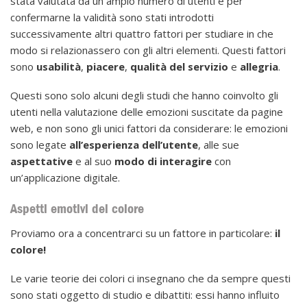
stata valutata da un ampio numero di utenti e per
confermarne la validità sono stati introdotti
successivamente altri quattro fattori per studiare in che
modo si relazionassero con gli altri elementi. Questi fattori
sono
usabilità
,
piacere
,
qualità del servizio
e
allegria
.
Questi sono solo alcuni degli studi che hanno coinvolto gli
utenti nella valutazione delle emozioni suscitate da pagine
web, e non sono gli unici fattori da considerare: le emozioni
sono legate
all’esperienza dell’utente
, alle sue
aspettative
e al suo
modo di interagire
con
un’applicazione digitale.
Aspetti emotivi del colore
Proviamo ora a concentrarci su un fattore in particolare:
il
colore!
Le varie teorie dei colori ci insegnano che da sempre questi
sono stati oggetto di studio e dibattiti: essi hanno influito