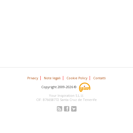
Privacy
Note legali
Cookie Policy
Contatti
Copyright 2009-2026 ©
Your Inspiration S.L.U.
CIF: B76658772 Santa Cruz de Tenerife
Iscriviti ai Feed
Segui YIW anche su
Seguici su Twitter
Facebook!