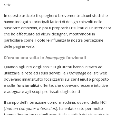
rete.
In questo articolo ti spiegherò brevemente alcuni studi che
hanno indagato i principali fattori di design coinvolti nello
suscitare emozioni, e poi ti proporrò i risultati di un intervista
che ho effettuato ad alcuni designer, mostrandoti in
particolare come il
colore
influenza la nostra percezione
delle pagine web.
C’erano una volta le
homepage
funzionali
Quando agli inizi degli anni ‘90 gli utenti hanno iniziato ad
utilizzare la rete ed i suoi servizi, le
Homepage
dei siti web
dovevano innanzitutto focalizzarsi sul
contenuto
proposto
e sulle
funzionalità
offerte, che dovevano essere intuitive
e adeguate agli scopi prefissati dagli utenti.
Il campo dell’interazione uomo-macchina, ovvero dello HCI
(
human computer interaction
), ha enfatizzato per molto
tempo l’importanza degli aspetti di usabilità dei siti web e in