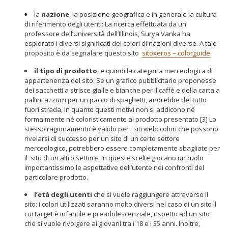
la
nazione
, la posizione geografica e in generale la cultura
di riferimento degli utenti: La ricerca effettuata da un
professore dell’Università dell’Illinois, Surya Vanka ha
esplorato i diversi significati dei colori di nazioni diverse. A tale
proposito è da segnalare questo sito
sitoxeros – colorguide
.
il tipo di prodotto
, e quindi la categoria merceologica di
appartenenza del sito: Se un grafico pubblicitario proponesse
dei sacchetti a strisce gialle e bianche per il caffè e della carta a
pallini azzurri per un pacco di spaghetti, andrebbe del tutto
fuori strada, in quanto questi motivi non si addicono né
formalmente né coloristicamente al prodotto presentato [3] Lo
stesso ragionamento è valido per i siti web: colori che possono
rivelarsi di successo per un sito di un certo settore
merceologico, potrebbero essere completamente sbagliate per
il sito di un altro settore. In queste scelte giocano un ruolo
importantissimo le aspettative dell’utente nei confronti del
particolare prodotto.
l’età degli utenti
che si vuole raggiungere attraverso il
sito: i colori utilizzati saranno molto diversi nel caso di un sito il
cui target è infantile e preadolescenziale, rispetto ad un sito
che si vuole rivolgere ai giovani tra i 18 e i 35 anni. Inoltre,