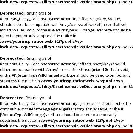
includes/Requests/Utility/CaseInsensitiveDictionary.php
on line
51
Deprecated
: Return type of
Requests_Utility_CaseInsensitiveDictionary::offsetSet($key, $value)
should either be compatible with ArrayAccess::offsetSet(mixed $offset,
mixed $value): void, or the #[\ReturnTypeWillChange] attribute should be
used to temporarily suppress the notice in
/www/yourinspirationweb_823/public/wp-
includes/Requests/Utility/CaseInsensitiveDictionary.php
on line
68
Deprecated
: Return type of
Requests_Utility_CaseInsensitiveDictionary::offsetUnset($key) should
either be compatible with ArrayAccess::offsetUnset(mixed $offset): void,
or the #[\ReturnTypeWillChange] attribute should be used to temporarily
suppress the notice in
/www/yourinspirationweb_823/public/wp-
includes/Requests/Utility/CaseInsensitiveDictionary.php
on line
82
Deprecated
: Return type of
Requests_Utility_CaseInsensitiveDictionary::getIterator() should either be
compatible with IteratorAggregate::getIterator(): Traversable, or the #
[\ReturnTypeWillChange] attribute should be used to temporarily
suppress the notice in
/www/yourinspirationweb_823/public/wp-
includes/Requests/Utility/CaseInsensitiveDictionary.php
on line
91