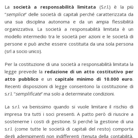
La
società a responsabilità limitata
(S.r.l.) è la più
“
semplice
” delle società di capitali perché caratterizzata da
una sua disciplina autonoma e da un ampia flessibilità
organizzativa. La società a responsabilità limitata è un
modello intermedio tra le società per azioni e le società di
persone e può anche essere costituita da una sola persona
(srl a socio unico).
Per la costituzione di una società a responsabilità limitata la
legge prevede la
redazione di un atto costitutivo per
atto pubblico
e un
capitale minimo di 10.000 euro
.
Recenti disposizioni di legge consentono la costituzione di
s.r.l. “
semplificate
” ma solo a determinate condizioni.
La s.r.l. va benissimo quando si vuole limitare il rischio di
impresa tra tutti i soci presenti. A patto però di riuscire a
sostenerne i costi di gestione. Si perché la gestione di una
s.r.l. (come tutte le società di capitali del resto) comporta
degli adempimenti non indifferenti (tenuta della contabilità,