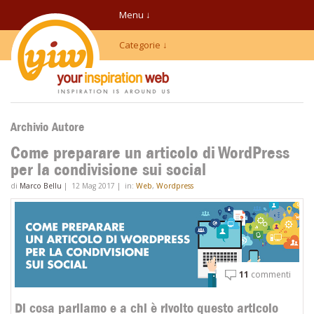
Menu ↓
Categorie ↓
Archivio Autore
Come preparare un articolo di WordPress
per la condivisione sui social
di
Marco Bellu
|
12 Mag 2017
|
in:
Web
,
Wordpress
11
commenti
Di cosa parliamo e a chi è rivolto questo articolo