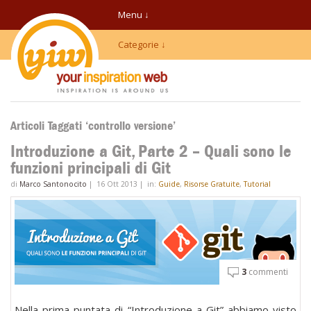
Menu ↓
Categorie ↓
Articoli Taggati ‘controllo versione’
Introduzione a Git, Parte 2 – Quali sono le
funzioni principali di Git
di
Marco Santonocito
|
16 Ott 2013
|
in:
Guide
,
Risorse Gratuite
,
Tutorial
3
commenti
Nella prima puntata di “Introduzione a Git” abbiamo visto