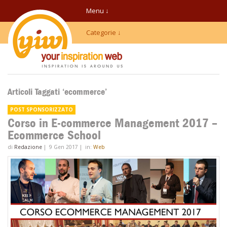
Menu ↓
Categorie ↓
Articoli Taggati ‘ecommerce’
Corso in E-commerce Management 2017 –
Ecommerce School
di
Redazione
|
9 Gen 2017
|
in:
Web