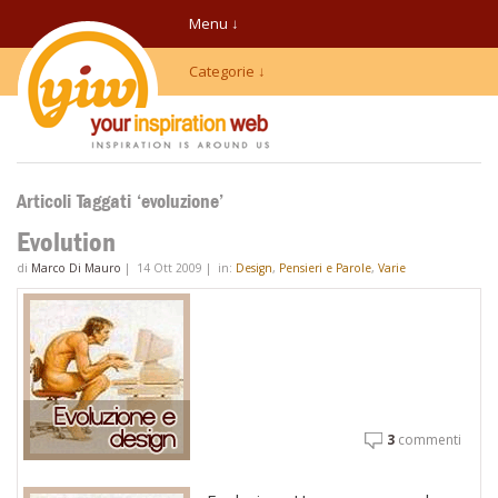
Menu ↓
Categorie ↓
Articoli Taggati ‘evoluzione’
Evolution
di
Marco Di Mauro
|
14 Ott 2009
|
in:
Design
,
Pensieri e Parole
,
Varie
3
commenti