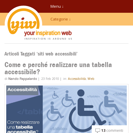
Menu ↓
Categorie ↓
Articoli Taggati ‘siti web accessibili’
Come e perché realizzare una tabella
accessibile?
di
Nando Pappalardo
|
23 Feb 2010
|
in:
Accessibilità
,
Web
13
commenti