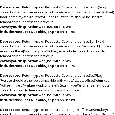
Deprecated
: Return type of Requests_Cookie_Jar::offsetExists($key)
should either be compatible with ArrayAccess::offsetExists(mixed $offset):
bool, or the #[\ReturnTypeWillChange] attribute should be used to
temporarily suppress the notice in
/www/yourinspirationweb_823/public/wp-
includes/Requests/Cookie/Jar.php
on line
63
Deprecated
: Return type of Requests_Cookie_Jar::offsetGet($key)
should either be compatible with ArrayAccess::offsetGet(mixed $offset):
mixed, or the #[\ReturnTypeWillChange] attribute should be used to
temporarily suppress the notice in
/www/yourinspirationweb_823/public/wp-
includes/Requests/Cookie/Jar.php
on line
73
Deprecated
: Return type of Requests_Cookie_Jar::offsetSet($key,
$value) should either be compatible with ArrayAccess::offsetSet(mixed
$offset, mixed $value): void, or the #[\ReturnTypeWillChange] attribute
should be used to temporarily suppress the notice in
/www/yourinspirationweb_823/public/wp-
includes/Requests/Cookie/Jar.php
on line
89
Deprecated
: Return type of Requests_Cookie_Jar::offsetUnset($key)
should either be compatible with ArrayAccess::offsetUnset(mixed $offset):