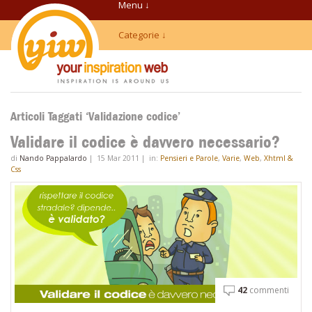
Menu ↓
Categorie ↓
Articoli Taggati ‘Validazione codice’
Validare il codice è davvero necessario?
di
Nando Pappalardo
|
15 Mar 2011
|
in:
Pensieri e Parole
,
Varie
,
Web
,
Xhtml &
Css
42
commenti