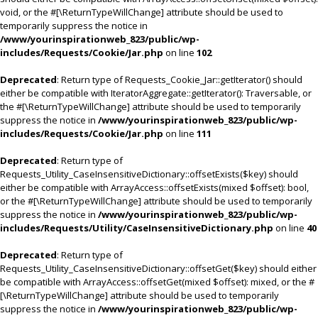
void, or the #[\ReturnTypeWillChange] attribute should be used to
temporarily suppress the notice in
/www/yourinspirationweb_823/public/wp-
includes/Requests/Cookie/Jar.php
on line
102
Deprecated
: Return type of Requests_Cookie_Jar::getIterator() should
either be compatible with IteratorAggregate::getIterator(): Traversable, or
the #[\ReturnTypeWillChange] attribute should be used to temporarily
suppress the notice in
/www/yourinspirationweb_823/public/wp-
includes/Requests/Cookie/Jar.php
on line
111
Deprecated
: Return type of
Requests_Utility_CaseInsensitiveDictionary::offsetExists($key) should
either be compatible with ArrayAccess::offsetExists(mixed $offset): bool,
or the #[\ReturnTypeWillChange] attribute should be used to temporarily
suppress the notice in
/www/yourinspirationweb_823/public/wp-
includes/Requests/Utility/CaseInsensitiveDictionary.php
on line
40
Deprecated
: Return type of
Requests_Utility_CaseInsensitiveDictionary::offsetGet($key) should either
be compatible with ArrayAccess::offsetGet(mixed $offset): mixed, or the #
[\ReturnTypeWillChange] attribute should be used to temporarily
suppress the notice in
/www/yourinspirationweb_823/public/wp-