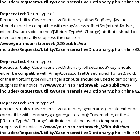
includes/Requests/Utility/CaseInsensitiveDictionary.php
on line
51
Deprecated
: Return type of
Requests_Utility_CaseInsensitiveDictionary::offsetSet($key, $value)
should either be compatible with ArrayAccess::offsetSet(mixed $offset,
mixed $value): void, or the #[\ReturnTypeWillChange] attribute should be
used to temporarily suppress the notice in
/www/yourinspirationweb_823/public/wp-
includes/Requests/Utility/CaseInsensitiveDictionary.php
on line
68
Deprecated
: Return type of
Requests_Utility_CaseInsensitiveDictionary::offsetUnset($key) should
either be compatible with ArrayAccess::offsetUnset(mixed $offset): void,
or the #[\ReturnTypeWillChange] attribute should be used to temporarily
suppress the notice in
/www/yourinspirationweb_823/public/wp-
includes/Requests/Utility/CaseInsensitiveDictionary.php
on line
82
Deprecated
: Return type of
Requests_Utility_CaseInsensitiveDictionary::getIterator() should either be
compatible with IteratorAggregate::getIterator(): Traversable, or the #
[\ReturnTypeWillChange] attribute should be used to temporarily
suppress the notice in
/www/yourinspirationweb_823/public/wp-
includes/Requests/Utility/CaseInsensitiveDictionary.php
on line
91