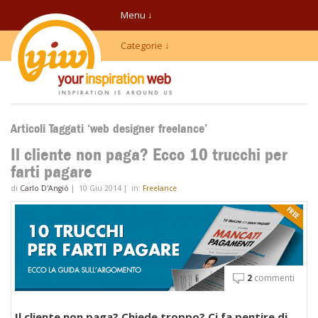
Menu ↓
Categorie ↓
Articoli Taggati ‘web designer freelance’
Il cliente non paga? Ecco 10 trucchi per
farti pagare
di
Carlo D'Angiò
|
10 Giu 2014
|
in:
Freelance
2
commenti
Il cliente non paga? Chiede troppo? Ci fa pentire di