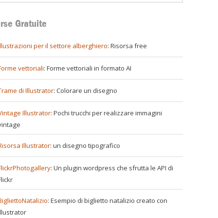
rse Gratuite
illustrazioni per il settore alberghiero
: Risorsa free
Forme vettoriali
: Forme vettoriali in formato AI
Trame di Illustrator
: Colorare un disegno
Vintage Illustrator
: Pochi trucchi per realizzare immagini
vintage
Risorsa Illustrator
: un disegno tipografico
FlickrPhotogallery
: Un plugin wordpress che sfrutta le API di
Flickr
BigliettoNatalizio
: Esempio di biglietto natalizio creato con
Illustrator