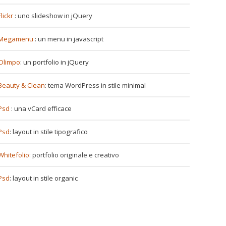
Flickr
: uno slideshow in jQuery
Megamenu
: un menu in javascript
Olimpo
: un portfolio in jQuery
Beauty & Clean
: tema WordPress in stile minimal
Psd
: una vCard efficace
Psd
: layout in stile tipografico
Whitefolio
: portfolio originale e creativo
Psd
: layout in stile organic