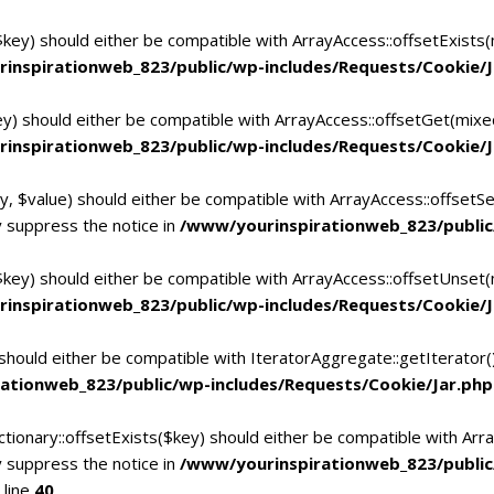
$key) should either be compatible with ArrayAccess::offsetExists
inspirationweb_823/public/wp-includes/Requests/Cookie/J
ey) should either be compatible with ArrayAccess::offsetGet(mixe
inspirationweb_823/public/wp-includes/Requests/Cookie/J
y, $value) should either be compatible with ArrayAccess::offsetSe
 suppress the notice in
/www/yourinspirationweb_823/public
$key) should either be compatible with ArrayAccess::offsetUnset(
inspirationweb_823/public/wp-includes/Requests/Cookie/J
 should either be compatible with IteratorAggregate::getIterator
ationweb_823/public/wp-includes/Requests/Cookie/Jar.php
tionary::offsetExists($key) should either be compatible with Arra
 suppress the notice in
/www/yourinspirationweb_823/publi
 line
40