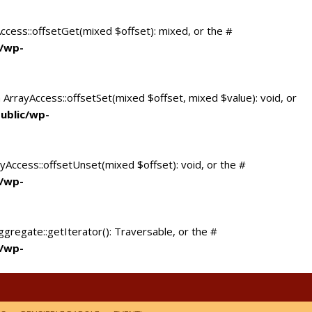
Access::offsetGet(mixed $offset): mixed, or the #
c/wp-
 ArrayAccess::offsetSet(mixed $offset, mixed $value): void, or
ublic/wp-
yAccess::offsetUnset(mixed $offset): void, or the #
c/wp-
ggregate::getIterator(): Traversable, or the #
c/wp-