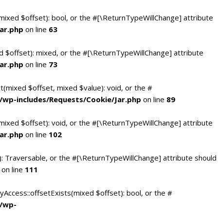
(mixed $offset): bool, or the #[\ReturnTypeWillChange] attribute
ar.php
on line
63
d $offset): mixed, or the #[\ReturnTypeWillChange] attribute
ar.php
on line
73
t(mixed $offset, mixed $value): void, or the #
/wp-includes/Requests/Cookie/Jar.php
on line
89
mixed $offset): void, or the #[\ReturnTypeWillChange] attribute
ar.php
on line
102
(): Traversable, or the #[\ReturnTypeWillChange] attribute should
on line
111
yAccess::offsetExists(mixed $offset): bool, or the #
c/wp-