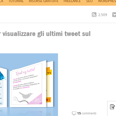
CA
TUTORIAL
RISORSE GRATUITE
FREELANCE
SEO
WORDPRE
2.509
 visualizzare gli ultimi tweet sul
15
commenti