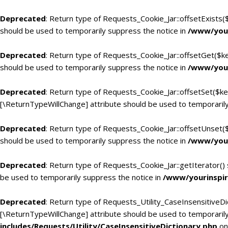
Deprecated
: Return type of Requests_Cookie_Jar::offsetExists(
should be used to temporarily suppress the notice in
/www/your
Deprecated
: Return type of Requests_Cookie_Jar::offsetGet($k
should be used to temporarily suppress the notice in
/www/your
Deprecated
: Return type of Requests_Cookie_Jar::offsetSet($ke
[\ReturnTypeWillChange] attribute should be used to temporarily
Deprecated
: Return type of Requests_Cookie_Jar::offsetUnset(
should be used to temporarily suppress the notice in
/www/your
Deprecated
: Return type of Requests_Cookie_Jar::getIterator()
be used to temporarily suppress the notice in
/www/yourinspir
Deprecated
: Return type of Requests_Utility_CaseInsensitiveDic
[\ReturnTypeWillChange] attribute should be used to temporarily
includes/Requests/Utility/CaseInsensitiveDictionary.php
on