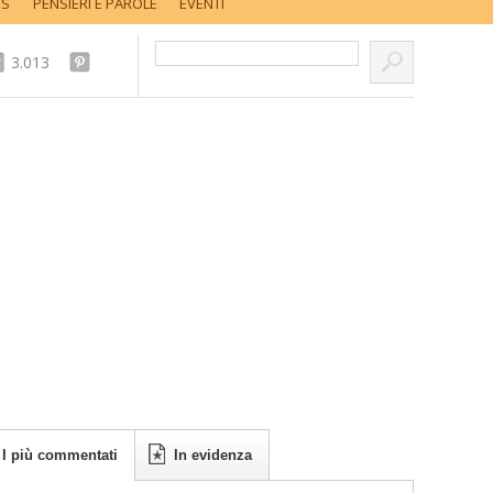
SS
PENSIERI E PAROLE
EVENTI
Cerca nel sito...
3.013
I più commentati
In evidenza