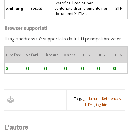
Specifica il codice per il
xml:lang
codice
contenuto di un elemento nei
STF
documenti XHTML.
Browser supportati
Il tag <address> è supportato da tutti i principali browser.
Firefox
Safari
Chrome
Opera
IE 8
IE 7
IE 6
SI
SI
SI
SI
SI
SI
SI
Tag
:
guida html
,
References
HTML
,
tag html
L'autore