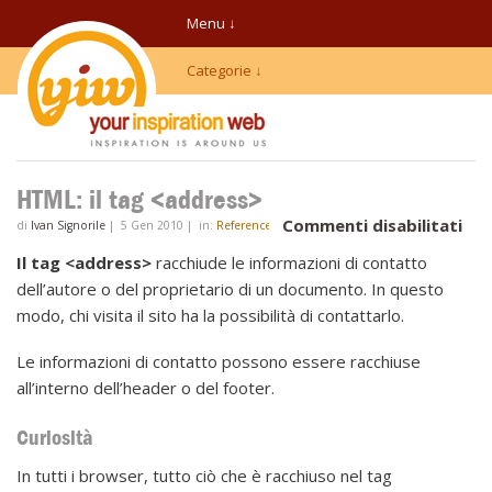
Menu ↓
Categorie ↓
HTML: il tag <address>
su
Commenti disabilitati
di
Ivan Signorile
|
5 Gen 2010
|
in:
References HTML
HT
Il tag <address>
racchiude le informazioni di contatto
il
dell’autore o del proprietario di un documento. In questo
tag
modo, chi visita il sito ha la possibilità di contattarlo.
<ad
Le informazioni di contatto possono essere racchiuse
all’interno dell’header o del footer.
Curiosità
In tutti i browser, tutto ciò che è racchiuso nel tag