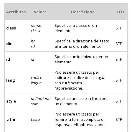
Attributo
Valore
Descrizione
DTD
nome
Specifica la classe di un
class
STF
classe
elemento.
ltr
Specifica la direzione del testo
dir
STF
rtl
all’interno di un elemento.
Specifica un id univoco per un
id
id
STF
elemento.
Può essere utilizzato per
codice
indicare il codice della lingua
lang
STF
lingua
con cui è scritta
l’abbreviazione.
definizione
Specifica uno stile in linea per
style
STF
stile
un elemento.
Può essere utilizzato per
title
testo
fornire la forma completa o
STF
espansa dell’abbreviazione.