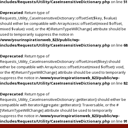
includes/Requests/Utility/CaseInsensitiveDictionary.php
on line
51
Deprecated
: Return type of
Requests_Utility_CaseInsensitiveDictionary::offsetSet($key, $value)
should either be compatible with ArrayAccess::offsetSet(mixed $offset,
mixed $value): void, or the #[\ReturnTypeWillChange] attribute should be
used to temporarily suppress the notice in
/www/yourinspirationweb_823/public/wp-
includes/Requests/Utility/CaseInsensitiveDictionary.php
on line
68
Deprecated
: Return type of
Requests_Utility_CaseInsensitiveDictionary::offsetUnset($key) should
either be compatible with ArrayAccess::offsetUnset(mixed $offset): void,
or the #[\ReturnTypeWillChange] attribute should be used to temporarily
suppress the notice in
/www/yourinspirationweb_823/public/wp-
includes/Requests/Utility/CaseInsensitiveDictionary.php
on line
82
Deprecated
: Return type of
Requests_Utility_CaseInsensitiveDictionary::getIterator() should either be
compatible with IteratorAggregate::getIterator(): Traversable, or the #
[\ReturnTypeWillChange] attribute should be used to temporarily
suppress the notice in
/www/yourinspirationweb_823/public/wp-
includes/Requests/Utility/CaseInsensitiveDictionary.php
on line
91