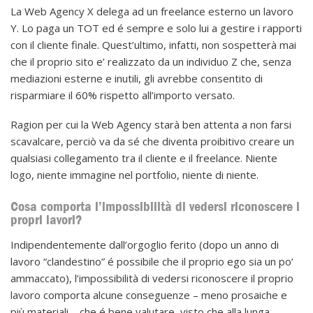
La Web Agency X delega ad un freelance esterno un lavoro
Y. Lo paga un TOT ed é sempre e solo lui a gestire i rapporti
con il cliente finale. Quest’ultimo, infatti, non sospetterà mai
che il proprio sito e’ realizzato da un individuo Z che, senza
mediazioni esterne e inutili, gli avrebbe consentito di
risparmiare il 60% rispetto all’importo versato.
Ragion per cui la Web Agency starà ben attenta a non farsi
scavalcare, perciò va da sé che diventa proibitivo creare un
qualsiasi collegamento tra il cliente e il freelance. Niente
logo, niente immagine nel portfolio, niente di niente.
Cosa comporta l’impossibilità di vedersi riconoscere i
propri lavori?
Indipendentemente dall’orgoglio ferito (dopo un anno di
lavoro “clandestino” é possibile che il proprio ego sia un po’
ammaccato), l’impossibilità di vedersi riconoscere il proprio
lavoro comporta alcune conseguenze – meno prosaiche e
più materiali – che é bene valutare, visto che alla lunga