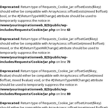
Deprecated
: Return type of Requests_Cookie_Jar::offsetExists($key)
should either be compatible with ArrayAccess::offsetExists(mixed $offset):
bool, or the #[\ReturnTypeWillChange] attribute should be used to
temporarily suppress the notice in
/www/yourinspirationweb_823/public/wp-
includes/Requests/Cookie/Jar.php
on line
63
Deprecated
: Return type of Requests_Cookie_Jar::offsetGet($key)
should either be compatible with ArrayAccess::offsetGet(mixed $offset):
mixed, or the #[\ReturnTypeWillChange] attribute should be used to
temporarily suppress the notice in
/www/yourinspirationweb_823/public/wp-
includes/Requests/Cookie/Jar.php
on line
73
Deprecated
: Return type of Requests_Cookie_Jar::offsetSet($key,
$value) should either be compatible with ArrayAccess::offsetSet(mixed
$offset, mixed $value): void, or the #[\ReturnTypeWillChange] attribute
should be used to temporarily suppress the notice in
/www/yourinspirationweb_823/public/wp-
includes/Requests/Cookie/Jar.php
on line
89
Deprecated
: Return type of Requests_Cookie_Jar::offsetUnset($key)
should either be compatible with ArrayAccess::offsetUnset(mixed $offset):