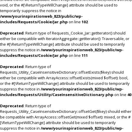
void, or the #[\ReturnTypeWillChange] attribute should be used to
temporarily suppress the notice in
/www/yourinspirationweb_823/public/wp-
includes/Requests/Cookie/Jar.php
on line
102
Deprecated
: Return type of Requests_Cookie_Jar::getIterator() should
either be compatible with IteratorAggregate::getIterator(): Traversable, or
the #[\ReturnTypeWillChange] attribute should be used to temporarily
suppress the notice in
/www/yourinspirationweb_823/public/wp-
includes/Requests/Cookie/Jar.php
on line
111
Deprecated
: Return type of
Requests_Utility_CaseInsensitiveDictionary::offsetExists($key) should
either be compatible with ArrayAccess::offsetExists(mixed $offset): bool,
or the #[\ReturnTypeWillChange] attribute should be used to temporarily
suppress the notice in
/www/yourinspirationweb_823/public/wp-
includes/Requests/Utility/CaseInsensitiveDictionary.php
on line
40
Deprecated
: Return type of
Requests_Utility_CaseInsensitiveDictionary::offsetGet($key) should either
be compatible with ArrayAccess::offsetGet(mixed $offset): mixed, or the #
[\ReturnTypeWillChange] attribute should be used to temporarily
suppress the notice in
/www/yourinspirationweb_823/public/wp-