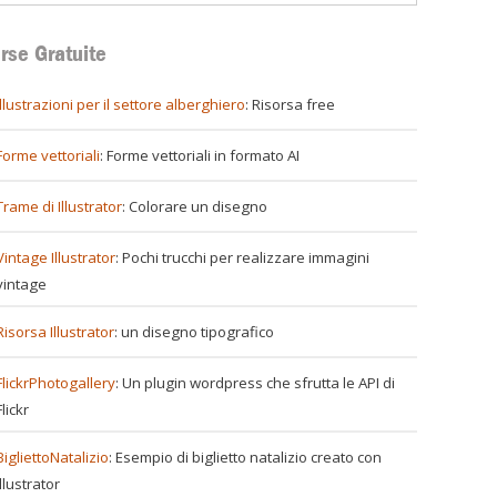
rse Gratuite
illustrazioni per il settore alberghiero
: Risorsa free
Forme vettoriali
: Forme vettoriali in formato AI
Trame di Illustrator
: Colorare un disegno
Vintage Illustrator
: Pochi trucchi per realizzare immagini
vintage
Risorsa Illustrator
: un disegno tipografico
FlickrPhotogallery
: Un plugin wordpress che sfrutta le API di
Flickr
BigliettoNatalizio
: Esempio di biglietto natalizio creato con
Illustrator