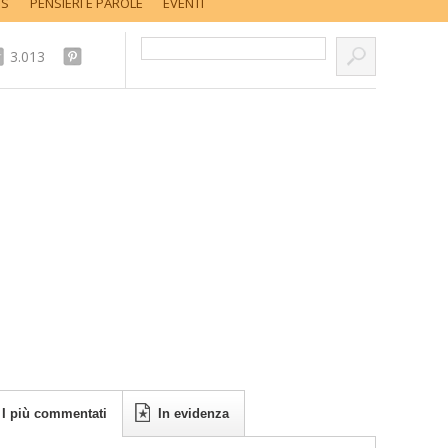
SS
PENSIERI E PAROLE
EVENTI
Cerca nel sito...
3.013
I più commentati
In evidenza