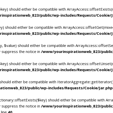
$key) should either be compatible with ArrayAccess::offsetExists
inspirationweb_823/public/wp-includes/Requests/Cookie/J
ey) should either be compatible with ArrayAccess::offsetGet(mixe
inspirationweb_823/public/wp-includes/Requests/Cookie/J
y, $value) should either be compatible with ArrayAccess::offsetSe
 suppress the notice in
/www/yourinspirationweb_823/public
$key) should either be compatible with ArrayAccess::offsetUnset(
inspirationweb_823/public/wp-includes/Requests/Cookie/J
 should either be compatible with IteratorAggregate::getIterator
ationweb_823/public/wp-includes/Requests/Cookie/Jar.php
tionary::offsetExists($key) should either be compatible with Arra
 suppress the notice in
/www/yourinspirationweb_823/publi
 line
40