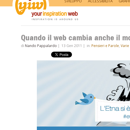
SVILUPPO
ACCESSIBILITÀ
GRAFI
Quando il web cambia anche il mo
di
Nando Pappalardo
|
13 Gen 2011
|
in:
Pensieri e Parole
,
Varie