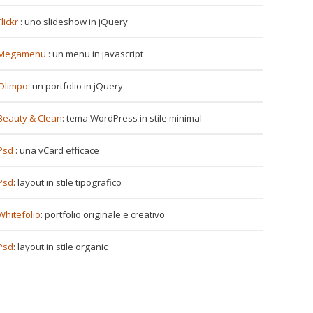
Flickr
: uno slideshow in jQuery
Megamenu
: un menu in javascript
Olimpo
: un portfolio in jQuery
Beauty & Clean
: tema WordPress in stile minimal
Psd
: una vCard efficace
Psd
: layout in stile tipografico
Whitefolio
: portfolio originale e creativo
Psd
: layout in stile organic