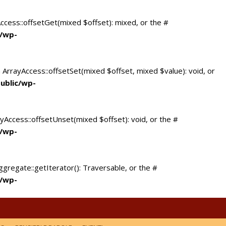
Access::offsetGet(mixed $offset): mixed, or the #
c/wp-
 ArrayAccess::offsetSet(mixed $offset, mixed $value): void, or
ublic/wp-
yAccess::offsetUnset(mixed $offset): void, or the #
c/wp-
ggregate::getIterator(): Traversable, or the #
c/wp-