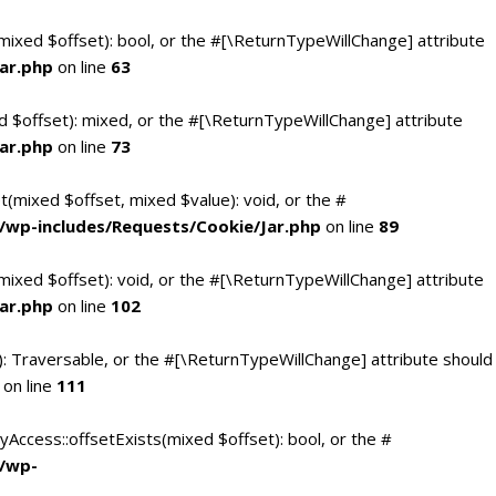
(mixed $offset): bool, or the #[\ReturnTypeWillChange] attribute
ar.php
on line
63
d $offset): mixed, or the #[\ReturnTypeWillChange] attribute
ar.php
on line
73
t(mixed $offset, mixed $value): void, or the #
/wp-includes/Requests/Cookie/Jar.php
on line
89
mixed $offset): void, or the #[\ReturnTypeWillChange] attribute
ar.php
on line
102
(): Traversable, or the #[\ReturnTypeWillChange] attribute should
on line
111
yAccess::offsetExists(mixed $offset): bool, or the #
c/wp-