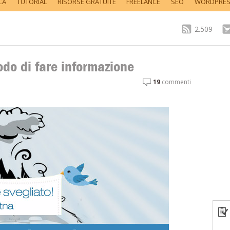
CA
TUTORIAL
RISORSE GRATUITE
FREELANCE
SEO
WORDPRE
2.509
do di fare informazione
19
commenti