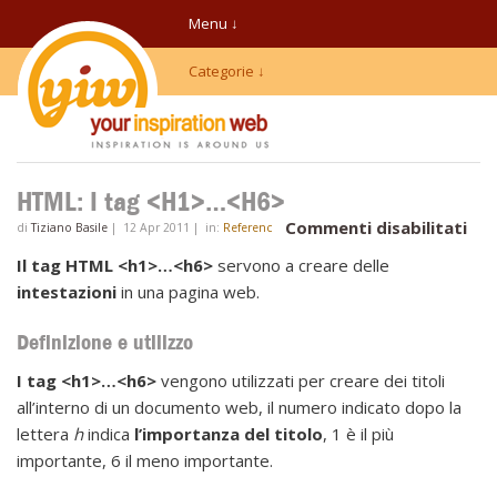
Menu ↓
Categorie ↓
HTML: I tag <H1>…<H6>
su
Commenti disabilitati
di
Tiziano Basile
|
12 Apr 2011
|
in:
References HTML
HT
Il tag HTML <h1>…<h6>
servono a creare delle
I
intestazioni
in una pagina web.
tag
<H
Definizione e utilizzo
<H
I tag <h1>…<h6>
vengono utilizzati per creare dei titoli
all’interno di un documento web, il numero indicato dopo la
lettera
h
indica
l’importanza del titolo
, 1 è il più
importante, 6 il meno importante.