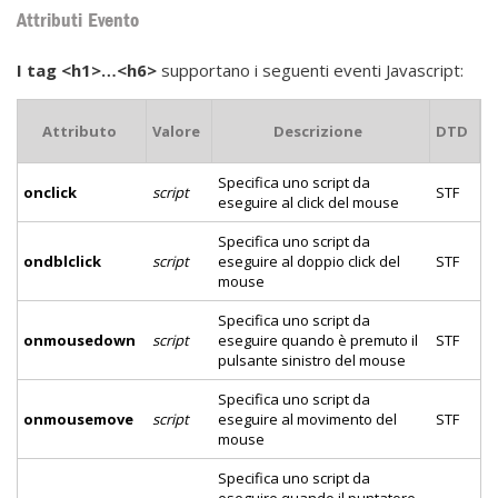
Attributi Evento
I tag <h1>…<h6>
supportano i seguenti eventi Javascript:
Attributo
Valore
Descrizione
DTD
Specifica uno script da
onclick
script
STF
eseguire al click del mouse
Specifica uno script da
ondblclick
script
eseguire al doppio click del
STF
mouse
Specifica uno script da
onmousedown
script
eseguire quando è premuto il
STF
pulsante sinistro del mouse
Specifica uno script da
onmousemove
script
eseguire al movimento del
STF
mouse
Specifica uno script da