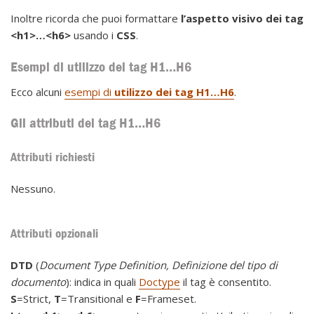
Inoltre ricorda che puoi formattare
l’aspetto visivo dei tag
<h1>…<h6>
usando i
CSS
.
Esempi di utilizzo dei tag H1…H6
Ecco alcuni
esempi di
utilizzo dei tag H1…H6
.
Gli attributi dei tag H1…H6
Attributi richiesti
Nessuno.
Attributi opzionali
DTD
(
Document Type Definition, Definizione del tipo di
documento
): indica in quali
Doctype
il tag è consentito.
S
=Strict,
T
=Transitional e
F
=Frameset.