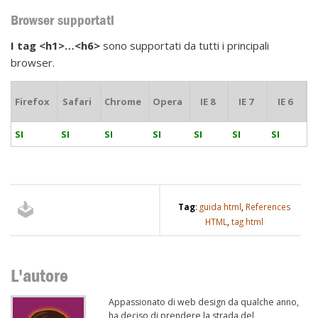
Browser supportati
I tag <h1>…<h6>
sono supportati da tutti i principali
browser.
Firefox
Safari
Chrome
Opera
IE 8
IE 7
IE 6
SI
SI
SI
SI
SI
SI
SI
Tag
:
guida html
,
References
HTML
,
tag html
L'autore
Appassionato di web design da qualche anno,
ha deciso di prendere la strada del