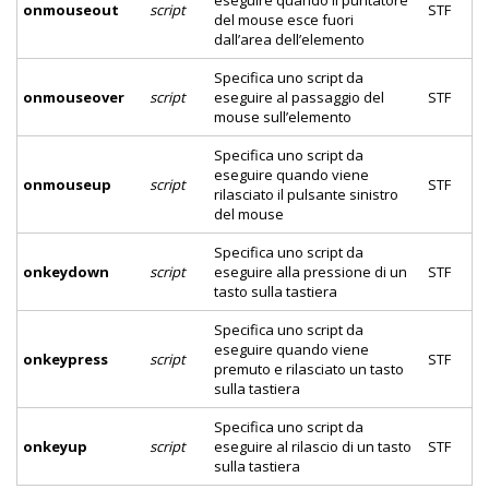
eseguire quando il puntatore
onmouseout
script
STF
del mouse esce fuori
dall’area dell’elemento
Specifica uno script da
onmouseover
script
eseguire al passaggio del
STF
mouse sull’elemento
Specifica uno script da
eseguire quando viene
onmouseup
script
STF
rilasciato il pulsante sinistro
del mouse
Specifica uno script da
onkeydown
script
eseguire alla pressione di un
STF
tasto sulla tastiera
Specifica uno script da
eseguire quando viene
onkeypress
script
STF
premuto e rilasciato un tasto
sulla tastiera
Specifica uno script da
onkeyup
script
eseguire al rilascio di un tasto
STF
sulla tastiera