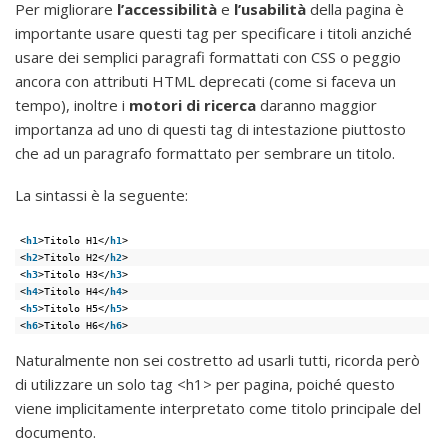
Per migliorare
l’accessibilità
e
l’usabilità
della pagina è
importante usare questi tag per specificare i titoli anziché
usare dei semplici paragrafi formattati con CSS o peggio
ancora con attributi HTML deprecati (come si faceva un
tempo), inoltre i
motori di ricerca
daranno maggior
importanza ad uno di questi tag di intestazione piuttosto
che ad un paragrafo formattato per sembrare un titolo.
La sintassi è la seguente:
<
h1
>Titolo H1</
h1
>
<
h2
>Titolo H2</
h2
>
<
h3
>Titolo H3</
h3
>
<
h4
>Titolo H4</
h4
>
<
h5
>Titolo H5</
h5
>
<
h6
>Titolo H6</
h6
>
Naturalmente non sei costretto ad usarli tutti, ricorda però
di utilizzare un solo tag <h1> per pagina, poiché questo
viene implicitamente interpretato come titolo principale del
documento.