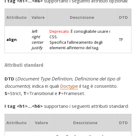
I tag <h1>…<h6>
supportano i seguenti attributi opzionali:
Attributo
Valore
Descrizione
DTD
left
Deprecato.
È consigliabile usare i
right
CSS.
align
TF
center
Specifica l’allineamento degli
justify
elementi all’interno del tag.
Attributi standard
DTD
(
Document Type Definition, Definizione del tipo di
documento
): indica in quali
Doctype
il tag è consentito.
S
=Strict,
T
=Transitional e
F
=Frameset.
I tag <h1>…<h6>
supportano i seguenti attributi standard:
Attributo
Valore
Descrizione
DTD