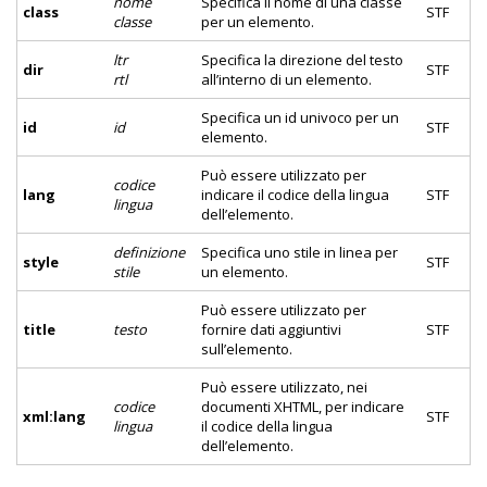
nome
Specifica il nome di una classe
class
STF
classe
per un elemento.
ltr
Specifica la direzione del testo
dir
STF
rtl
all’interno di un elemento.
Specifica un id univoco per un
id
id
STF
elemento.
Può essere utilizzato per
codice
lang
indicare il codice della lingua
STF
lingua
dell’elemento.
definizione
Specifica uno stile in linea per
style
STF
stile
un elemento.
Può essere utilizzato per
title
testo
fornire dati aggiuntivi
STF
sull’elemento.
Può essere utilizzato, nei
codice
documenti XHTML, per indicare
xml:lang
STF
lingua
il codice della lingua
dell’elemento.