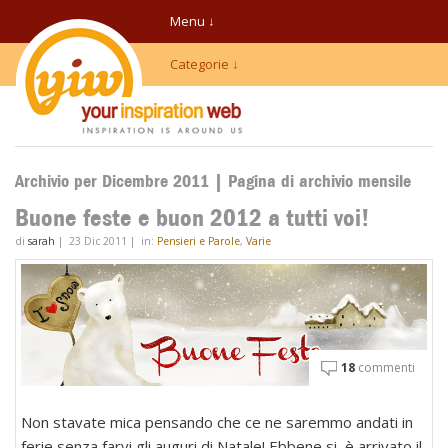
Menu ↓
Categorie ↓
Archivio per Dicembre 2011 | Pagina di archivio mensile
Buone feste e buon 2012 a tutti voi!
di
sarah
|
23 Dic 2011
|
in:
Pensieri e Parole
,
Varie
18
commenti
Non stavate mica pensando che ce ne saremmo andati in
ferie senza farvi gli auguri di Natale! Ebbene si, è arrivato il