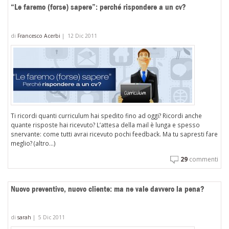
“Le faremo (forse) sapere”: perché rispondere a un cv?
di
Francesco Acerbi
|
12 Dic 2011
Ti ricordi quanti curriculum hai spedito fino ad oggi? Ricordi anche
quante risposte hai ricevuto? L’attesa della mail è lunga e spesso
snervante: come tutti avrai ricevuto pochi feedback. Ma tu sapresti fare
meglio? (altro…)
29
commenti
Nuovo preventivo, nuovo cliente: ma ne vale davvero la pena?
di
sarah
|
5 Dic 2011