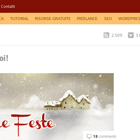
Contatti
CA
TUTORIAL
RISORSE GRATUITE
FREELANCE
SEO
WORDPRE
2.509
3
oi!
18
commenti