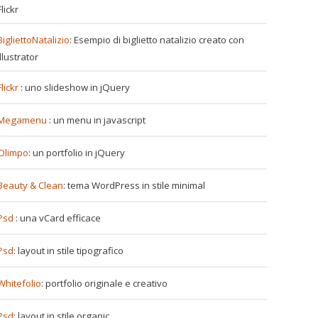
Flickr
BigliettoNatalizio
: Esempio di biglietto natalizio creato con
Illustrator
Flickr
: uno slideshow in jQuery
Megamenu
: un menu in javascript
Olimpo
: un portfolio in jQuery
Beauty & Clean
: tema WordPress in stile minimal
Psd
: una vCard efficace
Psd
: layout in stile tipografico
Whitefolio
: portfolio originale e creativo
Psd
: layout in stile organic