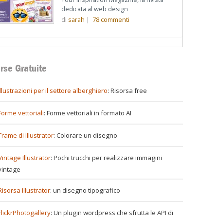
dedicata al web design
di
sarah
|
78
commenti
rse Gratuite
illustrazioni per il settore alberghiero
: Risorsa free
Forme vettoriali
: Forme vettoriali in formato AI
Trame di Illustrator
: Colorare un disegno
Vintage Illustrator
: Pochi trucchi per realizzare immagini
vintage
Risorsa Illustrator
: un disegno tipografico
FlickrPhotogallery
: Un plugin wordpress che sfrutta le API di