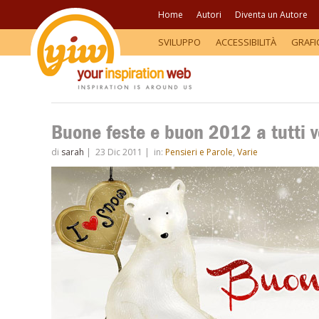
Home
Autori
Diventa un Autore
SVILUPPO
ACCESSIBILITÀ
GRAFI
Buone feste e buon 2012 a tutti v
di
sarah
|
23 Dic 2011
|
in:
Pensieri e Parole
,
Varie