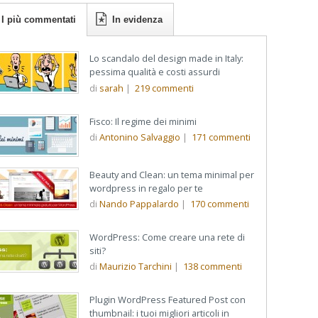
I più commentati
In evidenza
Lo scandalo del design made in Italy:
pessima qualità e costi assurdi
di
sarah
|
219
commenti
Fisco: Il regime dei minimi
di
Antonino Salvaggio
|
171
commenti
Beauty and Clean: un tema minimal per
wordpress in regalo per te
di
Nando Pappalardo
|
170
commenti
WordPress: Come creare una rete di
siti?
di
Maurizio Tarchini
|
138
commenti
Plugin WordPress Featured Post con
thumbnail: i tuoi migliori articoli in