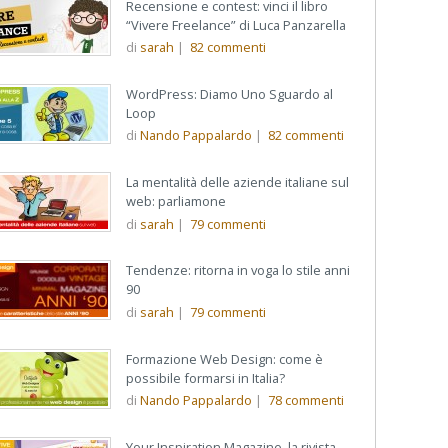
Recensione e contest: vinci il libro
“Vivere Freelance” di Luca Panzarella
di
sarah
|
82
commenti
WordPress: Diamo Uno Sguardo al
Loop
di
Nando Pappalardo
|
82
commenti
La mentalità delle aziende italiane sul
web: parliamone
di
sarah
|
79
commenti
Tendenze: ritorna in voga lo stile anni
90
di
sarah
|
79
commenti
Formazione Web Design: come è
possibile formarsi in Italia?
di
Nando Pappalardo
|
78
commenti
Your Inspiration Magazine, la rivista