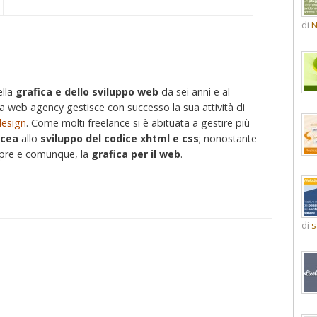
di
N
ella
grafica e dello sviluppo web
da sei anni e al
 web agency gestisce con successo la sua attività di
esign
. Come molti freelance si è abituata a gestire più
acea
allo
sviluppo del codice xhtml e css
; nonostante
mpre e comunque, la
grafica per il web
.
di
s