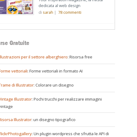
dedicata al web design
di
sarah
|
78
commenti
rse Gratuite
illustrazioni per il settore alberghiero
: Risorsa free
Forme vettoriali
: Forme vettoriali in formato AI
Trame di Illustrator
: Colorare un disegno
Vintage Illustrator
: Pochi trucchi per realizzare immagini
vintage
Risorsa Illustrator
: un disegno tipografico
FlickrPhotogallery
: Un plugin wordpress che sfrutta le API di