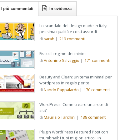
I più commentati
In evidenza
Lo scandalo del design made in Italy:
pessima qualità e costi assurdi
di
sarah
|
219
commenti
Fisco: Il regime dei minimi
di
Antonino Salvaggio
|
171
commenti
Beauty and Clean: un tema minimal per
wordpress in regalo per te
di
Nando Pappalardo
|
170
commenti
WordPress: Come creare una rete di
siti?
di
Maurizio Tarchini
|
138
commenti
Plugin WordPress Featured Post con
thumbnail: i tuoi migliori articoli in