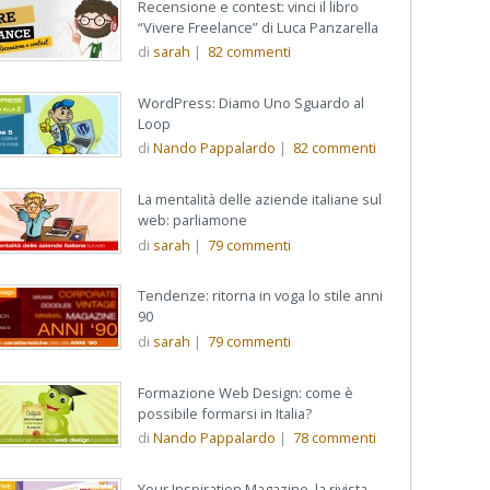
Recensione e contest: vinci il libro
“Vivere Freelance” di Luca Panzarella
di
sarah
|
82
commenti
WordPress: Diamo Uno Sguardo al
Loop
di
Nando Pappalardo
|
82
commenti
La mentalità delle aziende italiane sul
web: parliamone
di
sarah
|
79
commenti
Tendenze: ritorna in voga lo stile anni
90
di
sarah
|
79
commenti
Formazione Web Design: come è
possibile formarsi in Italia?
di
Nando Pappalardo
|
78
commenti
Your Inspiration Magazine, la rivista