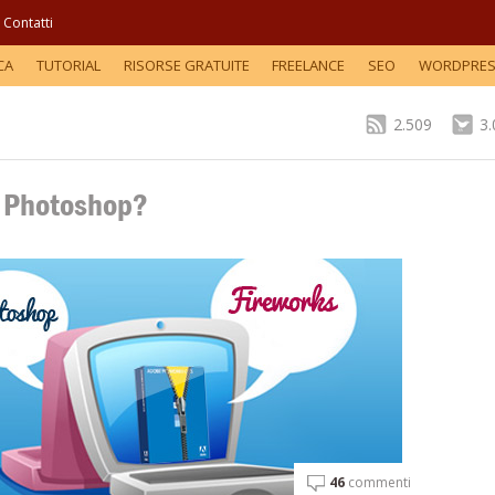
Contatti
CA
TUTORIAL
RISORSE GRATUITE
FREELANCE
SEO
WORDPRE
2.509
3
o Photoshop?
46
commenti