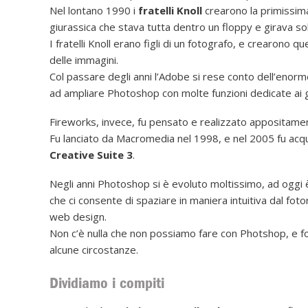
Nel lontano 1990 i
fratelli Knoll
crearono la primissima
giurassica che stava tutta dentro un floppy e girava s
I fratelli Knoll erano figli di un fotografo, e crearono
delle immagini.
Col passare degli anni l’Adobe si rese conto dell’enor
ad ampliare Photoshop con molte funzioni dedicate ai g
Fireworks, invece, fu pensato e realizzato appositamen
Fu lanciato da Macromedia nel 1998, e nel 2005 fu acqui
Creative Suite 3
.
Negli anni Photoshop si è evoluto moltissimo, ad ogg
che ci consente di spaziare in maniera intuitiva dal fotor
web design.
Non c’è nulla che non possiamo fare con Photshop, e fo
alcune circostanze.
Dividiamo i compiti