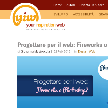
Home
Autori
Diventa un Autore
SVILUPPO
ACCESSIBILITÀ
GRAFI
Progettare per il web: Fireworks 
di
Giovanna Mastrocola
|
22 Feb 2012
|
in:
Design
,
Web