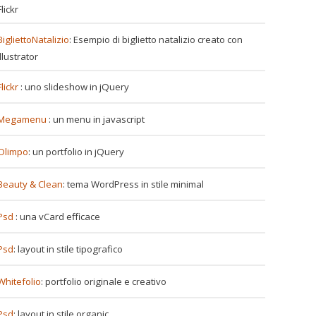
Flickr
BigliettoNatalizio
: Esempio di biglietto natalizio creato con
Illustrator
Flickr
: uno slideshow in jQuery
Megamenu
: un menu in javascript
Olimpo
: un portfolio in jQuery
Beauty & Clean
: tema WordPress in stile minimal
Psd
: una vCard efficace
Psd
: layout in stile tipografico
Whitefolio
: portfolio originale e creativo
Psd
: layout in stile organic