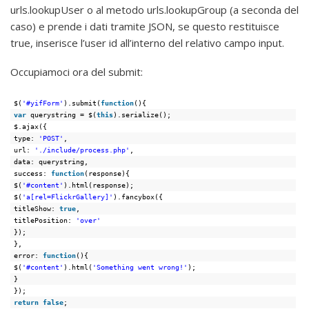
urls.lookupUser o al metodo urls.lookupGroup (a seconda del
caso) e prende i dati tramite JSON, se questo restituisce
true, inserisce l’user id all’interno del relativo campo input.
Occupiamoci ora del submit:
$(
'#yifForm'
).submit(
function
(){
var
querystring = $(
this
).serialize();
$.ajax({
type: 
'POST'
,
url: 
'./include/process.php'
,
data: querystring,
success: 
function
(response){
$(
'#content'
).html(response);
$(
'a[rel=FlickrGallery]'
).fancybox({
titleShow: 
true
,
titlePosition: 
'over'
});
},
error: 
function
(){
$(
'#content'
).html(
'Something went wrong!'
);
}
});
return
false
;