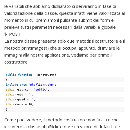
le variabili che abbiamo dichiarato ci serviranno in fase di
valorizzazione della classe, questa infatti viene valorizzata al
momento in cui premiamo il pulsante submit del form e
preleva tutti i parametri necessari dalla variabile globale
$_POST.
La nostra classe presenta solo due metodi: il costruttore e il
metodo printImages() che si occupa, appunto, di inviare le
immagini alla nostra applicazione, vediamo per primo il
costruttore:
public
function
__construct()
{
include_once
'phpFlickr.php'
;
$this
->source = 
'public'
;
$this
->uid = 
''
;
$this
->psid = 
''
;
$this
->noi = 10;
}
Come puoi vedere, il metodo costruttore non fa altro che
includere la classe phpFlickr e dare un valore di default alle