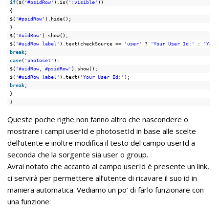
if
($(
'#psidRow'
).is(
':visible'
))
{
$(
'#psidRow'
).hide();
}
$(
'#uidRow'
).show();
$(
'#uidRow label'
).text(checkSource == 
'user'
? 
'Your User Id:'
: 
'Your
break
;
case
(
'photoset'
):
$(
'#uidRow, #psidRow'
).show();
$(
'#uidRow label'
).text(
'Your User Id:'
);
break
;
}
}
Queste poche righe non fanno altro che nascondere o
mostrare i campi userId e photosetId in base alle scelte
dell’utente e inoltre modifica il testo del campo userId a
seconda che la sorgente sia user o group.
Avrai notato che accanto al campo userId è presente un link,
ci servirà per permettere all’utente di ricavare il suo id in
maniera automatica. Vediamo un po’ di farlo funzionare con
una funzione: