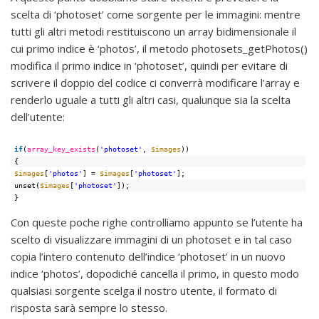
scelta di ‘photoset’ come sorgente per le immagini: mentre
tutti gli altri metodi restituiscono un array bidimensionale il
cui primo indice è ‘photos’, il metodo photosets_getPhotos()
modifica il primo indice in ‘photoset’, quindi per evitare di
scrivere il doppio del codice ci converrà modificare l’array e
renderlo uguale a tutti gli altri casi, qualunque sia la scelta
dell’utente:
if
(
array_key_exists
(
'photoset'
, 
$images
))
{
$images
[
'photos'
] = 
$images
[
'photoset'
];
unset(
$images
[
'photoset'
]);
}
Con queste poche righe controlliamo appunto se l’utente ha
scelto di visualizzare immagini di un photoset e in tal caso
copia l’intero contenuto dell’indice ‘photoset’ in un nuovo
indice ‘photos’, dopodiché cancella il primo, in questo modo
qualsiasi sorgente scelga il nostro utente, il formato di
risposta sarà sempre lo stesso.