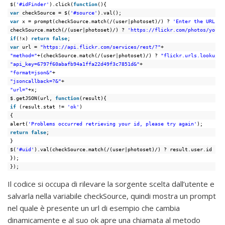
$(
'#idFinder'
).click(
function
(){
var
checkSource = $(
'#source'
).val();
var
x = prompt(checkSource.match(/(user|photoset)/) ? 
'Enter the URL of
checkSource.match(/(user|photoset)/) ? 
'https://flickr.com/photos/your_
if
(!x) 
return
false
;
var
url = 
"https://api.flickr.com/services/rest/?"
+
"method="
+(checkSource.match(/(user|photoset)/) ? 
"flickr.urls.lookupUs
"api_key=6797f60abafb94a1ffa22d49f3c7851d&"
+
"format=json&"
+
"jsoncallback=?&"
+
"url="
+x;
$.getJSON(url, 
function
(result){
if
(result.stat != 
'ok'
)
{
alert(
'Problems occurred retrieving your id, please try again'
);
return
false
;
}
$(
'#uid'
).val(checkSource.match(/(user|photoset)/) ? result.user.id : r
});
});
Il codice si occupa di rilevare la sorgente scelta dall’utente e
salvarla nella variabile checkSource, quindi mostra un prompt
nel quale è presente un url di esempio che cambia
dinamicamente e al suo ok apre una chiamata al metodo