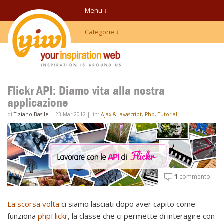
Menu ↓
Categorie ↓
Flickr API: Diamo vita alla nostra
applicazione
di
Tiziano Basile
|
23 Mar 2012
|
in:
Ajax & Javascript
,
Php
,
Tutorial
1
commento
La scorsa volta
ci siamo lasciati dopo aver capito come
funziona
phpFlickr
, la classe che ci permette di interagire con