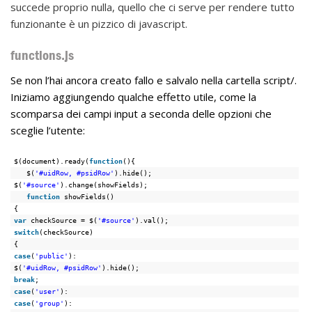
succede proprio nulla, quello che ci serve per rendere tutto
funzionante è un pizzico di javascript.
functions.js
Se non l’hai ancora creato fallo e salvalo nella cartella script/.
Iniziamo aggiungendo qualche effetto utile, come la
scomparsa dei campi input a seconda delle opzioni che
sceglie l’utente:
$(document).ready(
function
(){
$(
'#uidRow, #psidRow'
).hide();
$(
'#source'
).change(showFields);
function
showFields()
{
var
checkSource = $(
'#source'
).val();
switch
(checkSource)
{
case
(
'public'
):
$(
'#uidRow, #psidRow'
).hide();
break
;
case
(
'user'
):
case
(
'group'
):