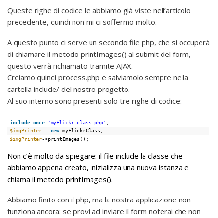
Queste righe di codice le abbiamo già viste nell’articolo
precedente, quindi non mi ci soffermo molto.
A questo punto ci serve un secondo file php, che si occuperà
di chiamare il metodo printImages() al submit del form,
questo verrà richiamato tramite AJAX.
Creiamo quindi process.php e salviamolo sempre nella
cartella include/ del nostro progetto.
Al suo interno sono presenti solo tre righe di codice:
include_once
'myFlickr.class.php'
;
$imgPrinter
= 
new
myFlickrClass;
$imgPrinter
->printImages();
Non c’è molto da spiegare: il file include la classe che
abbiamo appena creato, inizializza una nuova istanza e
chiama il metodo printImages().
Abbiamo finito con il php, ma la nostra applicazione non
funziona ancora: se provi ad inviare il form noterai che non