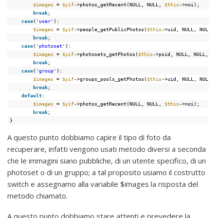
$images
= 
$yif
->photos_getRecent(NULL, NULL, 
$this
->noi);
break
;
case
(
'user'
):
$images
= 
$yif
->people_getPublicPhotos(
$this
->uid, NULL, NULL, 
break
;
case
(
'photoset'
):
$images
= 
$yif
->photosets_getPhotos(
$this
->psid, NULL, NULL, 
$t
break
;
case
(
'group'
):
$images
= 
$yif
->groups_pools_getPhotos(
$this
->uid, NULL, NULL, 
break
;
default
:
$images
= 
$yif
->photos_getRecent(NULL, NULL, 
$this
->noi);
break
;
}
A questo punto dobbiamo capire il tipo di foto da
recuperare, infatti vengono usati metodo diversi a seconda
che le immagini siano pubbliche, di un utente specifico, di un
photoset o di un gruppo; a tal proposito usiamo il costrutto
switch e assegnamo alla variabile $images la risposta del
metodo chiamato.
A questo punto dobbiamo stare attenti e prevedere la