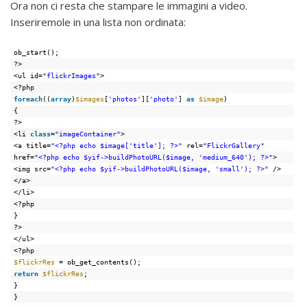
Ora non ci resta che stampare le immagini a video.
Inseriremole in una lista non ordinata:
ob_start();
?>
<ul id=
"flickrImages"
>
<?php
foreach
((
array
)
$images
[
'photos'
][
'photo'
] 
as
$image
)
{
?>
<li 
class
=
"imageContainer"
>
<a title=
"<?php echo $image['title']; ?>"
rel=
"FlickrGallery"
href=
"<?php echo $yif->buildPhotoURL($image, 'medium_640'); ?>"
>
<img src=
"<?php echo $yif->buildPhotoURL($image, 'small'); ?>"
/>
</a>
</li>
<?php
}
?>
</ul>
<?php
$flickrRes
= ob_get_contents();
return
$flickrRes
;
}
}