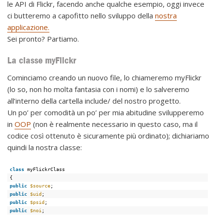
le API di Flickr, facendo anche qualche esempio, oggi invece
ci butteremo a capofitto nello sviluppo della
nostra
applicazione.
Sei pronto? Partiamo.
La classe myFlickr
Cominciamo creando un nuovo file, lo chiameremo myFlickr
(lo so, non ho molta fantasia con i nomi) e lo salveremo
all’interno della cartella include/ del nostro progetto.
Un po’ per comodità un po’ per mia abitudine svilupperemo
in
OOP
(non è realmente necessario in questo caso, ma il
codice così ottenuto è sicuramente più ordinato); dichiariamo
quindi la nostra classe:
class
myFlickrClass
{
public
$source
;
public
$uid
;
public
$psid
;
public
$noi
;