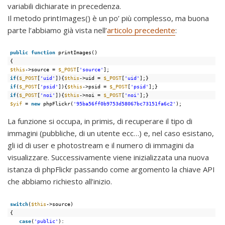
variabili dichiarate in precedenza.
Il metodo printImages() è un po’ più complesso, ma buona
parte l’abbiamo già vista nell’
articolo precedente
:
public
function
printImages()
{
$this
->source = 
$_POST
[
'source'
];
if
(
$_POST
[
'uid'
]){
$this
->uid = 
$_POST
[
'uid'
];}
if
(
$_POST
[
'psid'
]){
$this
->psid = 
$_POST
[
'psid'
];}
if
(
$_POST
[
'noi'
]){
$this
->noi = 
$_POST
[
'noi'
];}
$yif
= 
new
phpFlickr(
'95ba56ff0b9753d58067bc73151fa6c2'
);
La funzione si occupa, in primis, di recuperare il tipo di
immagini (pubbliche, di un utente ecc…) e, nel caso esistano,
gli id di user e photostream e il numero di immagini da
visualizzare. Successivamente viene inizializzata una nuova
istanza di phpFlickr passando come argomento la chiave API
che abbiamo richiesto all’inizio.
switch
(
$this
->source)
{
case
(
'public'
):